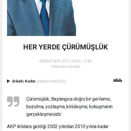
HER YERDE ÇÜRÜMÜŞLÜK
Ekleme Tarihi: 29.11.2024 - 17:45
1536+ kez okundu.
Erkek
|
Kadın
(Haberi Sesli Oku)
Çürümüşlük; Başlangıca doğru bir gerileme,
bozulma, yozlaşma, kötüleşme, kokuşmanın
gerçekleşmesidir.
AKP iktidara geldiği 2002 yılından 2010 yılına kadar