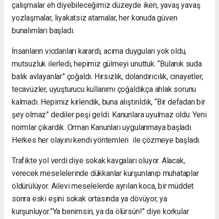
çalışmalar eh diyebileceğimiz düzeyde iken, yavaş yavaş
yozlaşmalar, liyakatsiz atamalar, her konuda güven
bunalımları başladı.
İnsanların vicdanları karardı, acıma duyguları yok oldu,
mutsuzluk ilerledi, hepimiz gülmeyi unuttuk. “Bulanık suda
balık avlayanlar” çoğaldı. Hırsızlık, dolandırıcılık, cinayetler,
tecavüzler, uyuşturucu kullanımı çoğaldıkça ahlak sorunu
kalmadı. Hepimiz kirlendik, buna alıştırıldık, “Bir defadan bir
şey olmaz” dediler peşi geldi. Kanunlara uyulmaz oldu. Yeni
normlar çıkardık. Orman Kanunları uygulanmaya başladı.
Herkes her olayını kendi yöntemleri ile çözmeye başladı.
Trafikte yol verdi diye sokak kavgaları oluyor. Alacak,
verecek meselelerinde dükkanlar kurşunlanıp muhataplar
öldürülüyor. Ailevi meselelerde ayrılan koca, bir müddet
sonra eski eşini sokak ortasında ya dövüyor, ya
kurşunluyor.”Ya benimsin, ya da ölürsün!” diye korkular