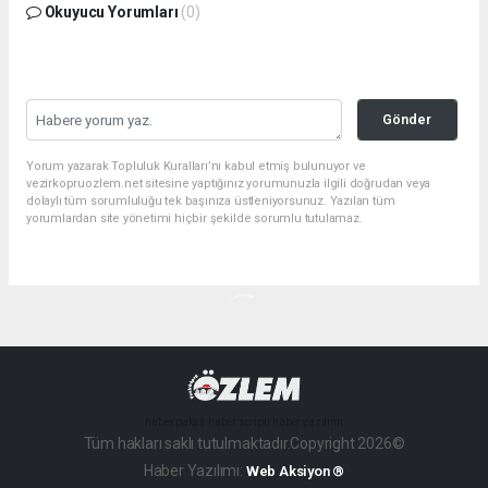
Okuyucu Yorumları
(0)
Gönder
Yorum yazarak Topluluk Kuralları’nı kabul etmiş bulunuyor ve
vezirkopruozlem.net sitesine yaptığınız yorumunuzla ilgili doğrudan veya
dolaylı tüm sorumluluğu tek başınıza üstleniyorsunuz. Yazılan tüm
yorumlardan site yönetimi hiçbir şekilde sorumlu tutulamaz.
haber paketi
haber scripti
haber yazılımı
Tüm hakları saklı tutulmaktadır.Copyright 2026©
Haber Yazılımı:
Web Aksiyon ®