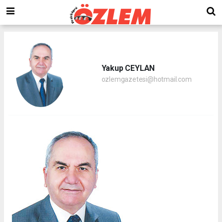
Yakup CEYLAN
ozlemgazetesi@hotmail.com