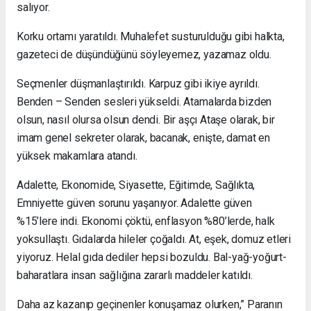
salıyor.
Korku ortamı yaratıldı. Muhalefet susturulduğu gibi halkta,
gazeteci de düşündüğünü söyleyemez, yazamaz oldu.
Seçmenler düşmanlaştırıldı. Karpuz gibi ikiye ayrıldı.
Benden – Senden sesleri yükseldi. Atamalarda bizden
olsun, nasıl olursa olsun dendi. Bir aşçı Ataşe olarak, bir
imam genel sekreter olarak, bacanak, enişte, damat en
yüksek makamlara atandı.
Adalette, Ekonomide, Siyasette, Eğitimde, Sağlıkta,
Emniyette güven sorunu yaşanıyor. Adalette güven
%15’lere indi. Ekonomi çöktü, enflasyon %80’lerde, halk
yoksullaştı. Gıdalarda hileler çoğaldı. At, eşek, domuz etleri
yiyoruz. Helal gıda dediler hepsi bozuldu. Bal-yağ-yoğurt-
baharatlara insan sağlığına zararlı maddeler katıldı.
Daha az kazanıp geçinenler konuşamaz olurken,” Paranın