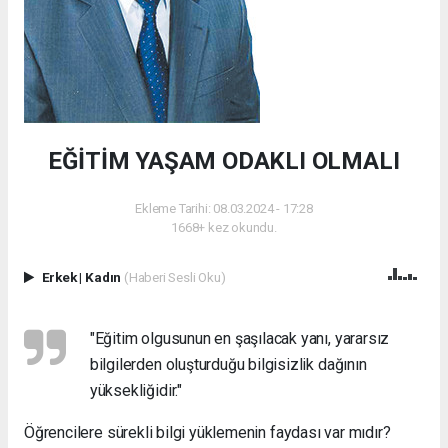
EĞİTİM YAŞAM ODAKLI OLMALI
Ekleme Tarihi: 08.03.2024 - 17:28
1668+ kez okundu.
Erkek
|
Kadın
(Haberi Sesli Oku)
"Eğitim olgusunun en şaşılacak yanı, yararsız
bilgilerden oluşturduğu bilgisizlik dağının
yüksekliğidir."
Öğrencilere sürekli bilgi yüklemenin faydası var mıdır?