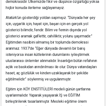
demokrasidir. Ülkemizde fikir ve düşünce özgürlüğü yoksa
hiçbir konuda ilerleme sağlayamayız.
Atatürk’ün gösterdiği yoldan sapmışız. “Dünyada her şey
için, uygarlık için, hayat için, başarı için en gerçek yol
gösterici bilimdir, fendir. Bilim ve fennin dışında yol
gösterici aramak gaflettir, cahilliktir, yolunu şaşırmadır.”
Eğitimden nasibini almamış bir toplumda demokrasi
aranmaz. 1937’de “Eğer dünyada devamlı bir barış
isteniyorsa insan kütlelerinin durumlarını iyileştirmek
uluslararası önlemler alınmalıdır. İnsanlığın bütün refahının
açlık ve baskıdan arındırılması ile olur. Dünya vatandaşları
haset, aç gözlülük ve kinden uzaklaşarak bir şekilde
eğitilmelidir.” söylenmiş ve uygulanmıştır.
Eğitim için KÖY ENSTİTÜLERİ modeli günün şartlarına
uyarlanmalıdır. Yaparak yaşayarak İŞ ve EĞİTİM
birleştirilerek tasarlanmıştır. Mesleki eğitime önem