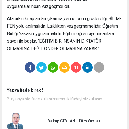
uygulamalarından vazgeçmelidir.
Atatürk’ü kitaplardan çıkarma yerine onun gösterdiği BİLİM-
FEN yolu açılmalıdır. Laiklikten vazgeçmemelidir. Öğretim
Birliği Yasası uygulanmalıdır. Eğitim öğrenciye insanlara
saygı ile başlar. “EĞİTİM BİR İNSANIN DİKTATÖR
OLMASINA DEĞİL ÖNDER OLMASINA YARAR.”
Yazıya ifade bırak !
Bu yazıya hiç ifade kullanılmamış ilk ifadeyi siz kullanın.
Yakup CEYLAN - Tüm Yazıları