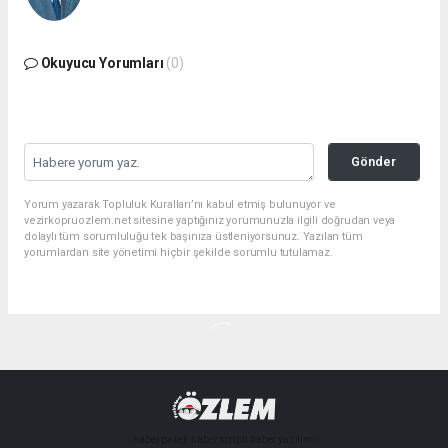
Okuyucu Yorumları
(0)
Gönder
Yorum yazarak Topluluk Kuralları’nı kabul etmiş bulunuyor ve
vezirkopruozlem.net sitesine yaptığınız yorumunuzla ilgili doğrudan veya
dolaylı tüm sorumluluğu tek başınıza üstleniyorsunuz. Yazılan tüm
yorumlardan site yönetimi hiçbir şekilde sorumlu tutulamaz.
haber paketi
haber scripti
haber yazılımı