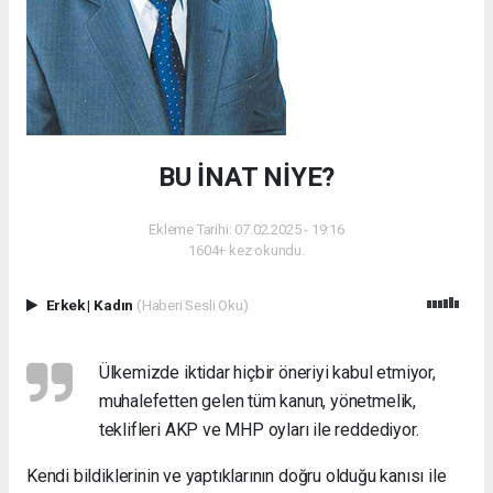
BU İNAT NİYE?
Ekleme Tarihi: 07.02.2025 - 19:16
1604+ kez okundu.
Erkek
|
Kadın
(Haberi Sesli Oku)
Ülkemizde iktidar hiçbir öneriyi kabul etmiyor,
muhalefetten gelen tüm kanun, yönetmelik,
teklifleri AKP ve MHP oyları ile reddediyor.
Kendi bildiklerinin ve yaptıklarının doğru olduğu kanısı ile