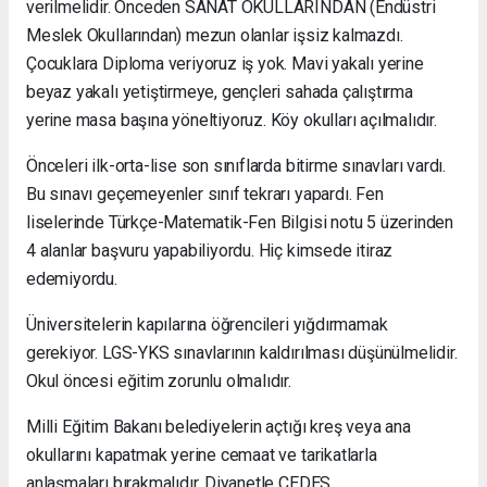
verilmelidir. Önceden SANAT OKULLARINDAN (Endüstri
Meslek Okullarından) mezun olanlar işsiz kalmazdı.
Çocuklara Diploma veriyoruz iş yok. Mavi yakalı yerine
beyaz yakalı yetiştirmeye, gençleri sahada çalıştırma
yerine masa başına yöneltiyoruz. Köy okulları açılmalıdır.
Önceleri ilk-orta-lise son sınıflarda bitirme sınavları vardı.
Bu sınavı geçemeyenler sınıf tekrarı yapardı. Fen
liselerinde Türkçe-Matematik-Fen Bilgisi notu 5 üzerinden
4 alanlar başvuru yapabiliyordu. Hiç kimsede itiraz
edemiyordu.
Üniversitelerin kapılarına öğrencileri yığdırmamak
gerekiyor. LGS-YKS sınavlarının kaldırılması düşünülmelidir.
Okul öncesi eğitim zorunlu olmalıdır.
Milli Eğitim Bakanı belediyelerin açtığı kreş veya ana
okullarını kapatmak yerine cemaat ve tarikatlarla
anlaşmaları bırakmalıdır. Diyanetle ÇEDES