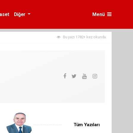
yaset
Diğer
Menü
Bu yazı 1782+ kez okundu.
Tüm Yazıları