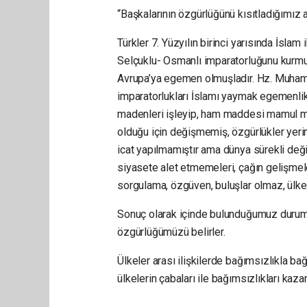
“Başkalarının özgürlüğünü kısıtladığımız 
Türkler 7. Yüzyılın birinci yarısında İslam
Selçuklu- Osmanlı imparatorluğunu kurmuş
Avrupa’ya egemen olmuşladır. Hz. Muhamme
imparatorlukları İslamı yaymak egemenlik 
madenleri işleyip, ham maddesi mamul mad
olduğu için değişmemiş, özgürlükler yerine
icat yapılmamıştır ama dünya sürekli deği
siyasete alet etmemeleri, çağın gelişme
sorgulama, özgüven, buluşlar olmaz, ülke
Sonuç olarak içinde bulunduğumuz durum, 
özgürlüğümüzü belirler.
Ülkeler arası ilişkilerde bağımsızlıkla ba
ülkelerin çabaları ile bağımsızlıkları kaza