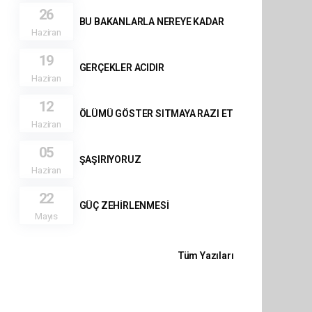
26
BU BAKANLARLA NEREYE KADAR
Haziran
19
GERÇEKLER ACIDIR
Haziran
12
ÖLÜMÜ GÖSTER SITMAYA RAZI ET
Haziran
05
ŞAŞIRIYORUZ
Haziran
22
GÜÇ ZEHİRLENMESİ
Mayıs
Tüm Yazıları