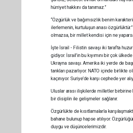
hürriyet hakkını da tanımaz.”
“Özgürlük ve bağımsızlık benim karakterim
ilerlemenin, kurtuluşun an
ası özgürlüktür.
olmazsa, bir millet kendisi için ne yapa
İşte İsrail - Filistin savaşı iki tarafta h
gidiyor. İsrail’in bu kıyımını bir çok ülke
Ukrayna savaşı. Amerika iki yerde de başro
tankları pazarlıyor. NATO içinde birlikte
kaçınıyor. Suriye’de karşı cephede yer al
Uluslar arası ilişkilerde milletler birbirine
bir disiplin ile gelişmeler sağlanır.
Özgürlükte de kısıtlamalarla karşılaşmakt
bahane bulunup hapse atılıyor. Özgürlüğü
duygu ve düşüncelerimizdir.