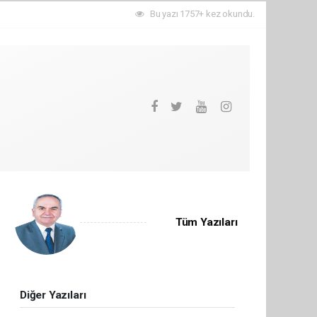
Bu yazı 1757+ kez okundu.
Tüm Yazıları
Diğer Yazıları