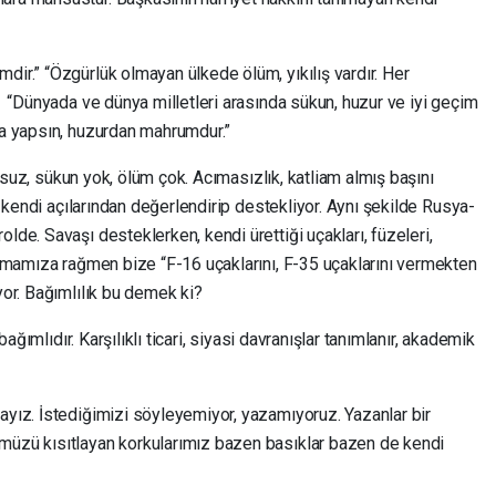
dir.” “Özgürlük olmayan ülkede ölüm, yıkılış vardır. Her
” “Dünyada ve dünya milletleri arasında sükun, huzur ve iyi geçim
rsa yapsın, huzurdan mahrumdur.”
uzursuz, sükun yok, ölüm çok. Acımasızlık, katliam almış başını
de kendi açılarından değerlendirip destekliyor. Aynı şekilde Rusya-
lde. Savaşı desteklerken, kendi ürettiği uçakları, füzeleri,
 olmamıza rağmen bize “F-16 uçaklarını, F-35 uçaklarını vermekten
ıyor. Bağımlılık bu demek ki?
 bağımlıdır. Karşılıklı ticari, siyasi davranışlar tanımlanır, akademik
ayız. İstediğimizi söyleyemiyor, yazamıyoruz. Yazanlar bir
müzü kısıtlayan korkularımız bazen basıklar bazen de kendi