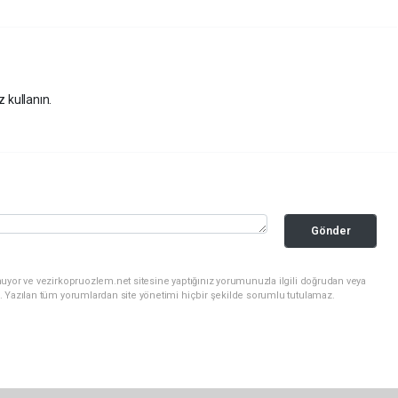
z kullanın.
Gönder
uyor ve vezirkopruozlem.net sitesine yaptığınız yorumunuzla ilgili doğrudan veya
. Yazılan tüm yorumlardan site yönetimi hiçbir şekilde sorumlu tutulamaz.