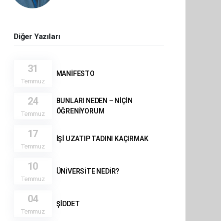
Diğer Yazıları
31
MANİFESTO
Temmuz
24
BUNLARI NEDEN – NİÇİN
ÖĞRENİYORUM
Temmuz
17
İŞİ UZATIP TADINI KAÇIRMAK
Temmuz
10
ÜNİVERSİTE NEDİR?
Temmuz
04
ŞİDDET
Temmuz