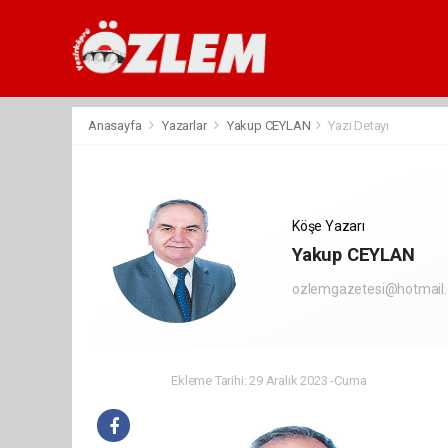
Anasayfa
Yazarlar
Yakup CEYLAN
Yazı Detayı
Köşe Yazarı
Yakup CEYLAN
ozlemgazetesi@hotmail
Ekleme Tarihi: 29 Aralık 2023 -Cuma