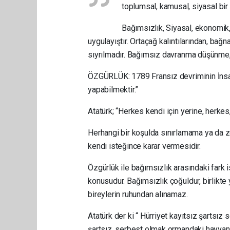
toplumsal, kamusal, siyasal bir 
Bağımsızlık, Siyasal, ekonomik,
uygulayıştır. Ortaçağ kalıntılarından, bağ
sıyrılmadır. Bağımsız davranma düşünme,
ÖZGÜRLÜK: 1789 Fransız devriminin İnsan
yapabilmektir.”
Atatürk; “Herkes kendi için yerine, herkes
Herhangi bir koşulda sınırlamama ya da 
kendi isteğince karar vermesidir.
Özgürlük ile bağımsızlık arasındaki fark is
konusudur. Bağımsızlık çoğuldur, birlikte 
bireylerin ruhundan alınamaz.
Atatürk der ki “ Hürriyet kayıtsız şartsız s
şartsız, serbest olmak ormandaki hayvanl