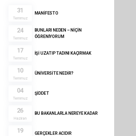
31
MANİFESTO
Temmuz
24
BUNLARI NEDEN – NİÇİN
ÖĞRENİYORUM
Temmuz
17
İŞİ UZATIP TADINI KAÇIRMAK
Temmuz
10
ÜNİVERSİTE NEDİR?
Temmuz
04
ŞİDDET
Temmuz
26
BU BAKANLARLA NEREYE KADAR
Haziran
19
GERÇEKLER ACIDIR