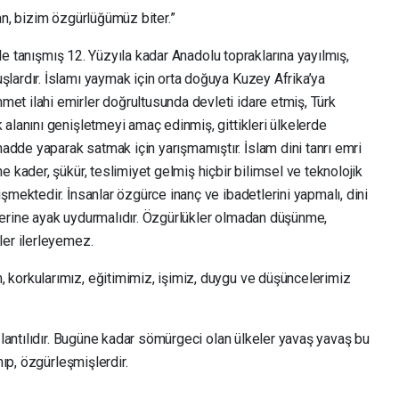
an, bizim özgürlüğümüz biter.”
 ile tanışmış 12. Yüzyıla kadar Anadolu topraklarına yayılmış,
lardır. İslamı yaymak için orta doğuya Kuzey Afrika’ya
t ilahi emirler doğrultusunda devleti idare etmiş, Türk
alanını genişletmeyi amaç edinmiş, gittikleri ülkelerde
de yaparak satmak için yarışmamıştır. İslam dini tanrı emri
 kader, şükür, teslimiyet gelmiş hiçbir bilimsel ve teknolojik
şmektedir. İnsanlar özgürce inanç ve ibadetlerini yapmalı, dini
lerine ayak uydurmalıdır. Özgürlükler olmadan düşünme,
ler ilerleyemez.
korkularımız, eğitimimiz, işimiz, duygu ve düşüncelerimiz
ğlantılıdır. Bugüne kadar sömürgeci olan ülkeler yavaş yavaş bu
nıp, özgürleşmişlerdir.