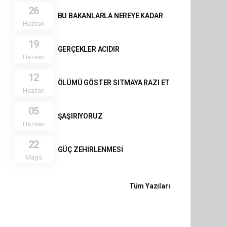
26
BU BAKANLARLA NEREYE KADAR
Haziran
19
GERÇEKLER ACIDIR
Haziran
12
ÖLÜMÜ GÖSTER SITMAYA RAZI ET
Haziran
05
ŞAŞIRIYORUZ
Haziran
22
GÜÇ ZEHİRLENMESİ
Mayıs
Tüm Yazıları