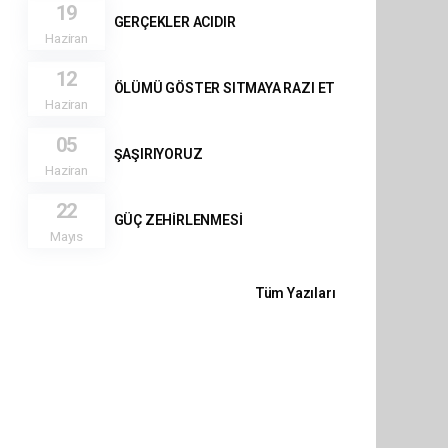
19
GERÇEKLER ACIDIR
Haziran
12
ÖLÜMÜ GÖSTER SITMAYA RAZI ET
Haziran
05
ŞAŞIRIYORUZ
Haziran
22
GÜÇ ZEHİRLENMESİ
Mayıs
Tüm Yazıları