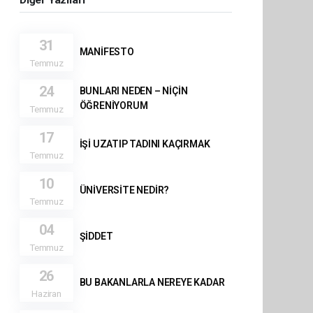
31
MANİFESTO
Temmuz
24
BUNLARI NEDEN – NİÇİN
ÖĞRENİYORUM
Temmuz
17
İŞİ UZATIP TADINI KAÇIRMAK
Temmuz
10
ÜNİVERSİTE NEDİR?
Temmuz
04
ŞİDDET
Temmuz
26
BU BAKANLARLA NEREYE KADAR
Haziran