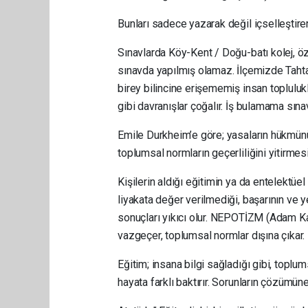
Bunları sadece yazarak değil içselleştire
Sınavlarda Köy-Kent / Doğu-batı kolej, özel
sınavda yapılmış olamaz. İlçemizde Tahta
birey bilincine erişememiş insan topluluk
gibi davranışlar çoğalır. İş bulamama sınav
Emile Durkheim’e göre; yasaların hükmün
toplumsal normların geçerliliğini yitirmesi
Kişilerin aldığı eğitimin ya da entelektüel
liyakata değer verilmediği, başarının ve
sonuçları yıkıcı olur. NEPOTİZM (Adam Ka
vazgeçer, toplumsal normlar dışına çıkar.
Eğitim; insana bilgi sağladığı gibi, toplumsa
hayata farklı baktırır. Sorunların çözümüne