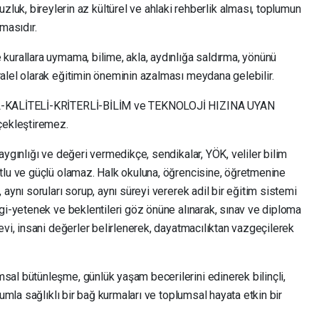
zluk, bireylerin az kültürel ve ahlaki rehberlik alması, toplumun
masıdır.
kurallara uymama, bilime, akla, aydınlığa saldırma, yönünü
alel olarak eğitimin öneminin azalması meydana gelebilir.
İL-KALİTELİ-KRİTERLİ-BİLİM ve TEKNOLOJİ HIZINA UYAN
çekleştiremez.
aygınlığı ve değeri vermedikçe, sendikalar, YÖK, veliler bilim
tlu ve güçlü olamaz. Halk okuluna, öğrencisine, öğretmenine
aynı soruları sorup, aynı süreyi vererek adil bir eğitim sistemi
gi-yetenek ve beklentileri göz önüne alınarak, sınav ve diploma
evi, insani değerler belirlenerek, dayatmacılıktan vazgeçilerek
al bütünleşme, günlük yaşam becerilerini edinerek bilinçli,
lumla sağlıklı bir bağ kurmaları ve toplumsal hayata etkin bir