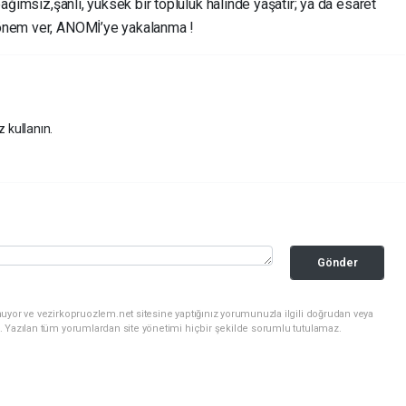
 bağımsız,şanlı, yüksek bir topluluk halinde yaşatır; ya da esaret
me önem ver, ANOMİ’ye yakalanma !
z kullanın.
Gönder
uyor ve vezirkopruozlem.net sitesine yaptığınız yorumunuzla ilgili doğrudan veya
. Yazılan tüm yorumlardan site yönetimi hiçbir şekilde sorumlu tutulamaz.