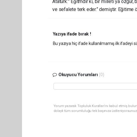
Atatürk:” Eğitmdir ki, bir milleti ya özgür,
ve sefalete terk eder.” demiştir. Eğiti
Yazıya ifade bırak !
Bu yazıya hiç ifade kullanılmamış ilk ifadeyi si
Okuyucu Yorumları
(0)
Yorum yazarak Topluluk Kuralları’nı kabul etmiş bulun
dolaylı tüm sorumluluğu tek başınıza üstleniyorsunuz