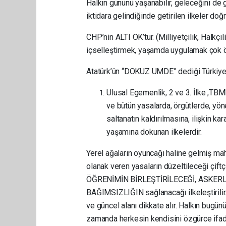
Halkın gününü yaşanabilir, geleceğini de 
iktidara gelindiğinde getirilen ilkeler d
CHP’nin ALTI OK’tur. (Milliyetçilik, Halkçıl
içselleştirmek, yaşamda uygulamak çok ö
Atatürk’ün “DOKUZ UMDE” dediği Türkiye’ni
Ulusal Egemenlik, 2 ve 3. İlke ,TB
ve bütün yasalarda, örgütlerde, yön
saltanatın kaldırılmasına, ilişkin ka
yaşamına dokunan ilkelerdir.
Yerel ağaların oyuncağı haline gelmiş m
olanak veren yasaların düzeltileceği çift
ÖĞRENİMİN BİRLEŞTİRİLECEĞİ, ASKER
BAĞIMSIZLIĞIN sağlanacağı ilkeleştirilir
ve güncel alanı dikkate alır. Halkın bugün
zamanda herkesin kendisini özgürce ifa