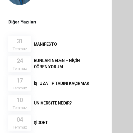
Diğer Yazıları
31
MANİFESTO
Temmuz
24
BUNLARI NEDEN – NİÇİN
ÖĞRENİYORUM
Temmuz
17
İŞİ UZATIP TADINI KAÇIRMAK
Temmuz
10
ÜNİVERSİTE NEDİR?
Temmuz
04
ŞİDDET
Temmuz