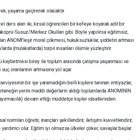
rek, yaşama geçirerek olacaktır.
 ders alan ile, kırsal öğrencileri bir kefeye koyarak adil bir
köprü-Susuz/Merkez Okulları gibi. Böyle yapılırsa eğitimsiz,
ları ANOMİ’leşir moral çökmesi, hukuksuzluklar, şiddetin artması
larda (mülakatlarda) torpil insanları ölümle yüzleştirir.
ü kaybetmesi birey ile toplum arasında çatışma yaşanması ve
 suç oranlarının artmasına yol açar.
 seviyesinin bir işe yaramadığını belli kişilere tanınan imtiyazlar,
 yeteneğin yerini maddi değerlerin aldığı toplumlarda ANOMİNİN
yırmacılık) devam ettiği müddetçe kişiler ideallerinden
l normları öğretir, inançları şekillendirir, iletişimi kuvvetlendirir,
 yardımcı olur. Eğitim iyi olmazsa ülkeler çöker, savaşlar başlar.