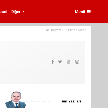
yaset
Diğer
Menü
Bu yazı 1706+ kez okundu.
Tüm Yazıları