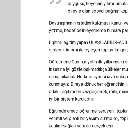
duygusu, heyecan yitimi, umutsu
bireyle olan sosyal bağının kop
Dayanışmanın ortadan kalkması, kanun ve 
yitirme, hedef belirleyememe bunlara par
Eğitimi eğitim yapan ULAŞILABİLİR-AD
sistemi, Anomi ile eşleşen toplumlar ger
Öğretmene Cumhuriyetin ilk yıllarındaki s
insanına iyi gözle bakmadıkça ülkeler mu
sahip çıkacak. Herkesi aynı sınava sokup, 
kuramayız. Bireye dönük her öğrencinin il
odaklı eğitimden vazgeçilerek, milli, man
iyi bir sistem kurulabilir.
Eğitimde amaç: öğrenme serüveni, toplums
verimli ve planlı bir yaşam sürmeleri, top
katılım sağlanması ile gerçekleşir.