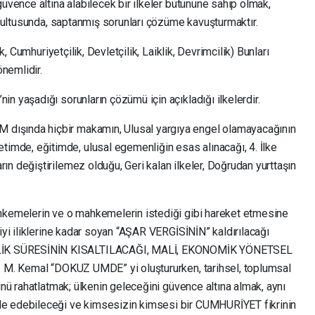
güvence altına alabilecek bir ilkeler bütününe sahip olmak,
oğrultusunda, saptanmış sorunları çözüme kavuşturmaktır.
ık, Cumhuriyetçilik, Devletçilik, Laiklik, Devrimcilik) Bunları
nemlidir.
n yaşadığı sorunların çözümü için açıkladığı ilkelerdir.
MM dışında hiçbir makamın, Ulusal yargıya engel olamayacağının
etimde, eğitimde, ulusal egemenliğin esas alınacağı, 4. İlke
rarın değiştirilemez olduğu, Geri kalan ilkeler, Doğrudan yurttaşın
ahkemelerin ve o mahkemelerin istediği gibi hareket etmesine
çiyi iliklerine kadar soyan “AŞAR VERGİSİNİN” kaldırılacağı
LİK SÜRESİNİN KISALTILACAĞI, MALİ, EKONOMİK YÖNETSEL
. M. Kemal “DOKUZ UMDE” yi oluştururken, tarihsel, toplumsal
ünü rahatlatmak; ülkenin geleceğini güvence altına almak, aynı
de edebileceği ve kimsesizin kimsesi bir CUMHURİYET fikrinin