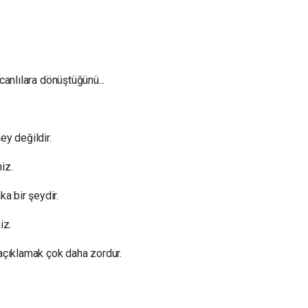
canlılara dönüştüğünü...
ey değildir.
niz.
a bir şeydir.
iz.
çıklamak çok daha zordur.