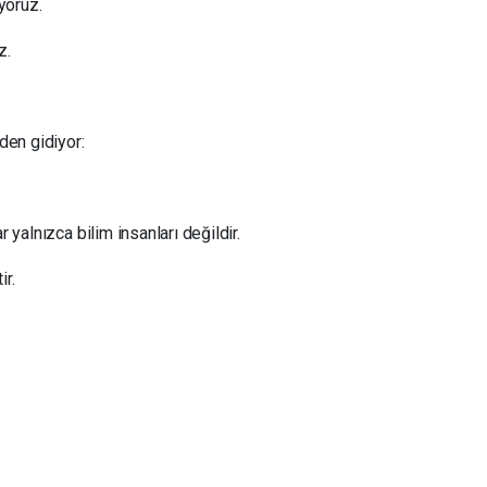
ıyoruz.
z.
nden gidiyor:
r yalnızca bilim insanları değildir.
ir.