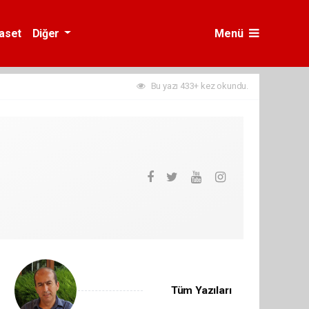
yaset
Diğer
Menü
Bu yazı 433+ kez okundu.
Tüm Yazıları