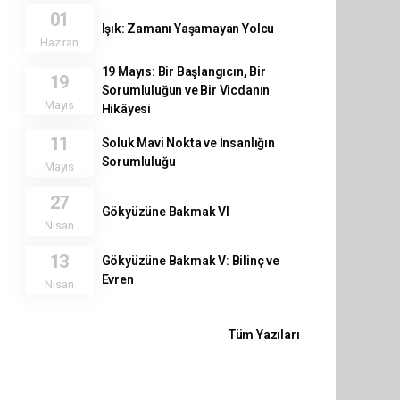
01
Işık: Zamanı Yaşamayan Yolcu
Haziran
19 Mayıs: Bir Başlangıcın, Bir
19
Sorumluluğun ve Bir Vicdanın
Mayıs
Hikâyesi
11
Soluk Mavi Nokta ve İnsanlığın
Sorumluluğu
Mayıs
27
Gökyüzüne Bakmak VI
Nisan
13
Gökyüzüne Bakmak V: Bilinç ve
Evren
Nisan
Tüm Yazıları