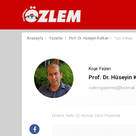
Anasayfa
Yazarlar
Prof. Dr. Hüseyin Kalkan
Yazı Detayı
Köşe Yazarı
Prof. Dr. Hüseyin 
ozlemgazetesi@hotmail
Ekleme Tarihi: 22 Haziran 2026 -Pazartesi