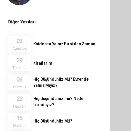
Diğer Yazıları
03
Knidos'ta Yalnız Bırakılan Zaman
Ağustos
29
İtiraflarım
Temmuz
06
Hiç Düşündünüz Mü? Evrende
Yalnız Mıyız?
Temmuz
22
Hiç düşündünüz mü? Neden
buradayız?
Haziran
15
Hiç Düşündünüz Mü?
Haziran