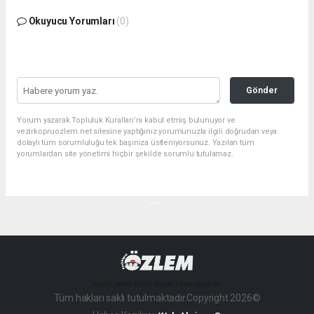
Okuyucu Yorumları
(0)
Gönder
Yorum yazarak Topluluk Kuralları’nı kabul etmiş bulunuyor ve
vezirkopruozlem.net sitesine yaptığınız yorumunuzla ilgili doğrudan veya
dolaylı tüm sorumluluğu tek başınıza üstleniyorsunuz. Yazılan tüm
yorumlardan site yönetimi hiçbir şekilde sorumlu tutulamaz.
haber paketi
haber scripti
haber yazılımı
Tüm hakları saklı tutulmaktadır.Copyright 2026©