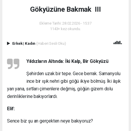
Gökyüzüne Bakmak  III
Ekleme Tarihi: 28.02.2026 - 15:37
1143+ kez okundu.
Erkek
|
Kadın
(Haberi Sesli Oku)
Yıldızların Altında: İki Kalp, Bir Gökyüzü
Şehirden uzak bir tepe. Gece berrak. Samanyolu
ince bir ışık nehri gibi göğü ikiye bölmüş. İki âşık
yan yana, sırtları çimenlere değmiş, göğün gizem dolu
derinliklerine bakıyorlardı.
Elif:
Sence biz şu an gerçekten neye bakıyoruz?