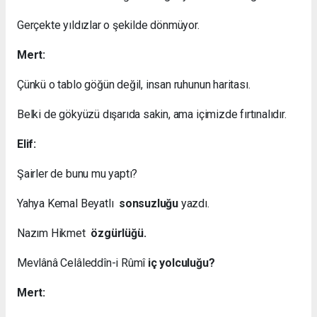
Gerçekte yıldızlar o şekilde dönmüyor.
Mert:
Çünkü o tablo göğün değil, insan ruhunun haritası.
Belki de gökyüzü dışarıda sakin, ama içimizde fırtınalıdır.
Elif:
Şairler de bunu mu yaptı?
Yahya Kemal Beyatlı
sonsuzluğu
yazdı.
Nazım Hikmet
özgürlüğü.
Mevlânâ Celâleddîn-i Rûmî
iç yolculuğu?
Mert: