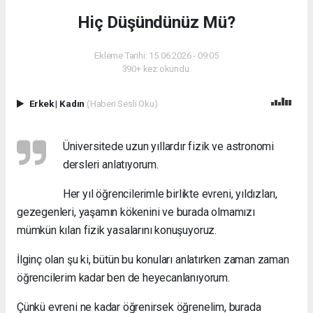
Hiç Düşündünüz Mü?
Ekleme Tarihi: 15.06.2026 - 09:05
390+ kez okundu.
Erkek
|
Kadın
(Haberi Sesli Oku)
Üniversitede uzun yıllardır fizik ve astronomi
dersleri anlatıyorum.
Her yıl öğrencilerimle birlikte evreni, yıldızları,
gezegenleri, yaşamın kökenini ve burada olmamızı
mümkün kılan fizik yasalarını konuşuyoruz.
İlginç olan şu ki, bütün bu konuları anlatırken zaman zaman
öğrencilerim kadar ben de heyecanlanıyorum.
Çünkü evreni ne kadar öğrenirsek öğrenelim, burada