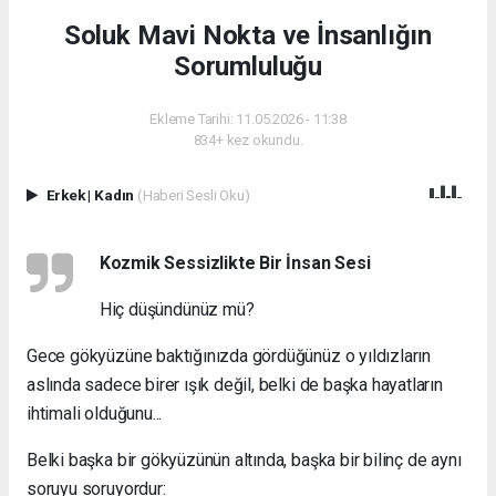
Soluk Mavi Nokta ve İnsanlığın
Sorumluluğu
Ekleme Tarihi: 11.05.2026 - 11:38
834+ kez okundu.
Erkek
|
Kadın
(Haberi Sesli Oku)
Kozmik Sessizlikte Bir İnsan Sesi
Hiç düşündünüz mü?
Gece gökyüzüne baktığınızda gördüğünüz o yıldızların
aslında sadece birer ışık değil, belki de başka hayatların
ihtimali olduğunu...
Belki başka bir gökyüzünün altında, başka bir bilinç de aynı
soruyu soruyordur: