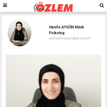
Hanife AYGÜN Klinik
Psikolog
pskhanifeaygun@gmail.com