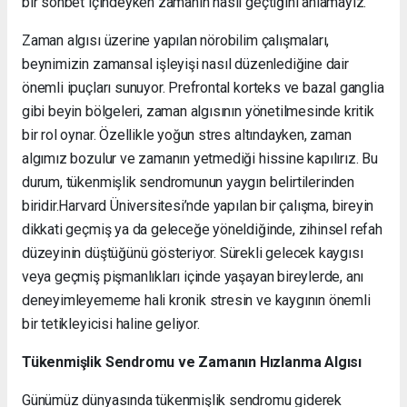
bir sohbet içindeyken zamanın nasıl geçtiğini anlamayız.
Zaman algısı üzerine yapılan nörobilim çalışmaları,
beynimizin zamansal işleyişi nasıl düzenlediğine dair
önemli ipuçları sunuyor. Prefrontal korteks ve bazal ganglia
gibi beyin bölgeleri, zaman algısının yönetilmesinde kritik
bir rol oynar. Özellikle yoğun stres altındayken, zaman
algımız bozulur ve zamanın yetmediği hissine kapılırız. Bu
durum, tükenmişlik sendromunun yaygın belirtilerinden
biridir.Harvard Üniversitesi’nde yapılan bir çalışma, bireyin
dikkati geçmiş ya da geleceğe yöneldiğinde, zihinsel refah
düzeyinin düştüğünü gösteriyor. Sürekli gelecek kaygısı
veya geçmiş pişmanlıkları içinde yaşayan bireylerde, anı
deneyimleyememe hali kronik stresin ve kaygının önemli
bir tetikleyicisi haline geliyor.
Tükenmişlik Sendromu ve Zamanın Hızlanma Algısı
Günümüz dünyasında tükenmişlik sendromu giderek