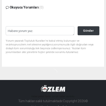
Okuyucu Yorumları
(0)
Gönder
Yorum yazarak Topluluk Kuralları’nı kabul etmiş bulunuyor ve
vezirkopruozlem.net sitesine yaptığınız yorumunuzla ilgili doğrudan veya
dolaylı tüm sorumluluğu tek başınıza üstleniyorsunuz. Yazılan tüm
yorumlardan site yönetimi hiçbir şekilde sorumlu tutulamaz.
haber paketi
haber scripti
haber yazılımı
Tüm hakları saklı tutulmaktadır.Copyright 2026©