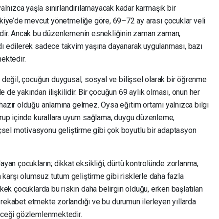
yalnızca yaşla sınırlandırılamayacak kadar karmaşık bir
rkiye’de mevcut yönetmeliğe göre, 69–72 ay arası çocuklar veli
edir. Ancak bu düzenlemenin esnekliğinin zaman zaman,
dı edilerek sadece takvim yaşına dayanarak uygulanması, bazı
ektedir.
a değil, çocuğun duygusal, sosyal ve bilişsel olarak bir öğrenme
 de yakından ilişkilidir. Bir çocuğun 69 aylık olması, onun her
 hazır olduğu anlamına gelmez. Oysa eğitim ortamı yalnızca bilgi
 grup içinde kurallara uyum sağlama, duygu düzenleme,
sel motivasyonu geliştirme gibi çok boyutlu bir adaptasyon
ayan çocukların; dikkat eksikliği, dürtü kontrolünde zorlanma,
karşı olumsuz tutum geliştirme gibi risklerle daha fazla
rkek çocuklarda bu riskin daha belirgin olduğu, erken başlatılan
yla rekabet etmekte zorlandığı ve bu durumun ilerleyen yıllarda
leceği gözlemlenmektedir.