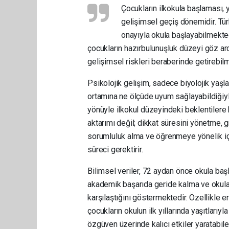
Çocukların ilkokula başlaması, 
gelişimsel geçiş dönemidir. Tü
onayıyla okula başlayabilmekt
çocukların hazırbulunuşluk düzeyi göz ar
gelişimsel riskleri beraberinde getirebilm
Psikolojik gelişim, sadece biyolojik yaşl
ortamına ne ölçüde uyum sağlayabildiğiyle
yönüyle ilkokul düzeyindeki beklentilere
aktarımı değil; dikkat süresini yönetme,
sorumluluk alma ve öğrenmeye yönelik iç
süreci gerektirir.
Bilimsel veriler, 72 aydan önce okula başl
akademik başarıda geride kalma ve okula 
karşılaştığını göstermektedir. Özellikle e
çocukların okulun ilk yıllarında yaşıtları
özgüven üzerinde kalıcı etkiler yaratabi