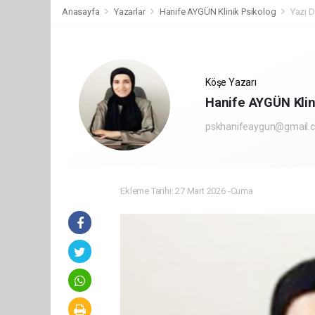
Anasayfa
Yazarlar
Hanife AYGÜN Klinik Psikolog
Yazı D
Köşe Yazarı
Hanife AYGÜN Klin
pskhanifeaygun@gmail.
Ekleme Tarihi: 27 Mart 2026 -Cuma