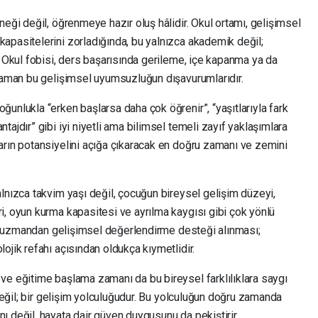
neği değil, öğrenmeye hazır oluş hâlidir. Okul ortamı, gelişimsel
apasitelerini zorladığında, bu yalnızca akademik değil;
. Okul fobisi, ders başarısında gerileme, içe kapanma ya da
 zaman bu gelişimsel uyumsuzluğun dışavurumlarıdır.
unlukla “erken başlarsa daha çok öğrenir”, “yaşıtlarıyla fark
ajdır” gibi iyi niyetli ama bilimsel temeli zayıf yaklaşımlara
arın potansiyelini açığa çıkaracak en doğru zamanı ve zemini
lnızca takvim yaşı değil, çocuğun bireysel gelişim düzeyi,
i, oyun kurma kapasitesi ve ayrılma kaygısı gibi çok yönlü
bir uzmandan gelişimsel değerlendirme desteği alınması;
ojik refahı açısından oldukça kıymetlidir.
ve eğitime başlama zamanı da bu bireysel farklılıklara saygı
 değil; bir gelişim yolculuğudur. Bu yolculuğun doğru zamanda
 değil, hayata dair güven duygusunu da pekiştirir.