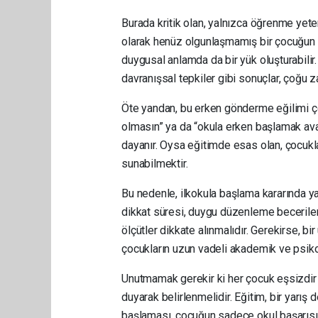
Burada kritik olan, yalnızca öğrenme yete
olarak henüz olgunlaşmamış bir çocuğun k
duygusal anlamda da bir yük oluşturabilir
davranışsal tepkiler gibi sonuçlar, çoğu
Öte yandan, bu erken gönderme eğilimi çoğ
olmasın” ya da “okula erken başlamak avant
dayanır. Oysa eğitimde esas olan, çocukl
sunabilmektir.
Bu nedenle, ilkokula başlama kararında ya
dikkat süresi, duygu düzenleme beceriler
ölçütler dikkate alınmalıdır. Gerekirse, 
çocukların uzun vadeli akademik ve psikol
Unutmamak gerekir ki her çocuk eşsizdir 
duyarak belirlenmelidir. Eğitim, bir yarış
başlaması, çocuğun sadece okul başarısını