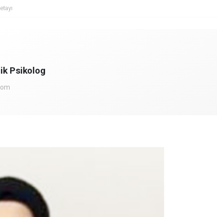
etayı
ik Psikolog
com