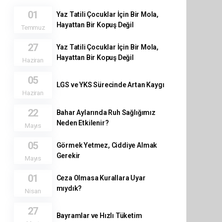
01
Yaz Tatili Çocuklar İçin Bir Mola,
Hayattan Bir Kopuş Değil
Temmuz
27
Yaz Tatili Çocuklar İçin Bir Mola,
Hayattan Bir Kopuş Değil
Haziran
05
LGS ve YKS Sürecinde Artan Kaygı
Haziran
22
Bahar Aylarında Ruh Sağlığımız
Neden Etkilenir?
Mayıs
05
Görmek Yetmez, Ciddiye Almak
Gerekir
Mayıs
01
Ceza Olmasa Kurallara Uyar
mıydık?
Nisan
27
Bayramlar ve Hızlı Tüketim