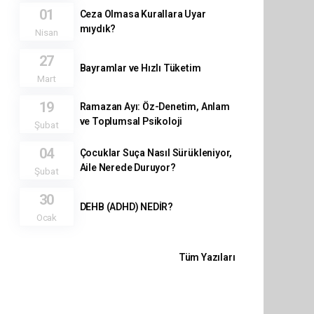
01
Ceza Olmasa Kurallara Uyar
mıydık?
Nisan
27
Bayramlar ve Hızlı Tüketim
Mart
19
Ramazan Ayı: Öz-Denetim, Anlam
ve Toplumsal Psikoloji
Şubat
04
Çocuklar Suça Nasıl Sürükleniyor,
Aile Nerede Duruyor?
Şubat
30
DEHB (ADHD) NEDİR?
Ocak
Tüm Yazıları