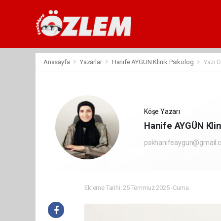
Anasayfa
Yazarlar
Hanife AYGÜN Klinik Psikolog
Yazı D
Köşe Yazarı
Hanife AYGÜN Klin
pskhanifeaygun@gmail.
Ekleme Tarihi: 25 Temmuz 2025 -Cuma