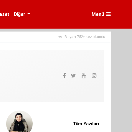
yaset
Diğer
Menü
Bu yazı 752+ kez okundu.
Tüm Yazıları