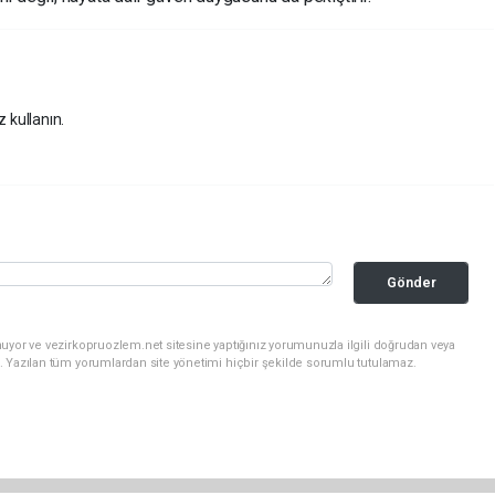
z kullanın.
Gönder
uyor ve vezirkopruozlem.net sitesine yaptığınız yorumunuzla ilgili doğrudan veya
. Yazılan tüm yorumlardan site yönetimi hiçbir şekilde sorumlu tutulamaz.