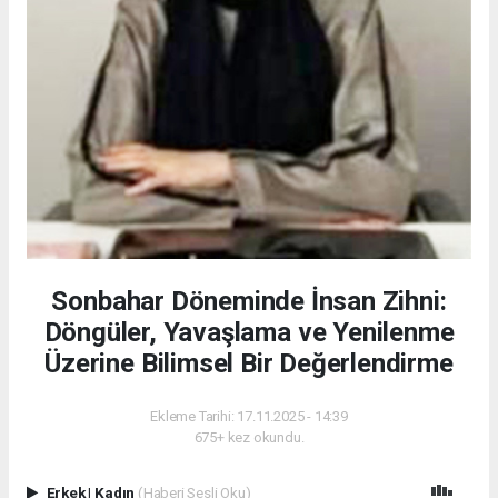
Sonbahar Döneminde İnsan Zihni:
Döngüler, Yavaşlama ve Yenilenme
Üzerine Bilimsel Bir Değerlendirme
Ekleme Tarihi: 17.11.2025 - 14:39
675+ kez okundu.
Erkek
|
Kadın
(Haberi Sesli Oku)