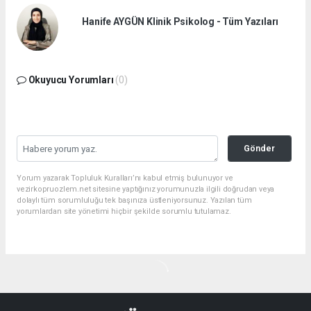
Hanife AYGÜN Klinik Psikolog - Tüm Yazıları
Okuyucu Yorumları
(0)
Gönder
Yorum yazarak Topluluk Kuralları’nı kabul etmiş bulunuyor ve
vezirkopruozlem.net sitesine yaptığınız yorumunuzla ilgili doğrudan veya
dolaylı tüm sorumluluğu tek başınıza üstleniyorsunuz. Yazılan tüm
yorumlardan site yönetimi hiçbir şekilde sorumlu tutulamaz.