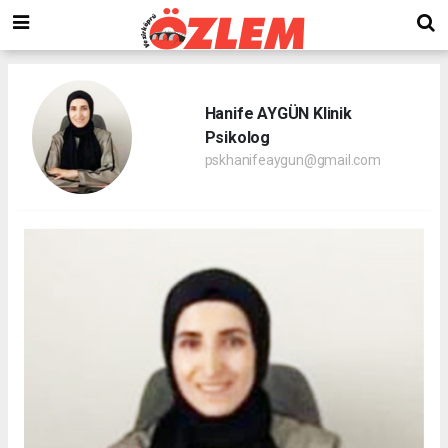
Hanife AYGÜN Klinik
Psikolog
pskhanifeaygun@gmail.com