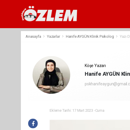
Anasayfa
Yazarlar
Hanife AYGÜN Klinik Psikolog
Yazı D
Köşe Yazarı
Hanife AYGÜN Klin
pskhanifeaygun@gmail.
Ekleme Tarihi: 17 Mart 2023 -Cuma