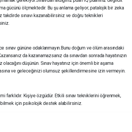
şmamak gerekiyor.Sınavdan aldığınız puan IQ puanınız değildir.
ama gücünü ölçmektedir. Bu şu anlama geliyor; patalojik bir zeka
 takdirde sınavı kazanabilirsiniz ve doğru teknikleri
siniz.
ece sınav gününe odaklanmayın.Bunu doğum ve ölüm arasındaki
.Kazansanız da kazanamazsanız da sınavdan sonrada hayatınızın
 olacağını düşünün. Sınav hayatınız için önemli bir aşama
asına ve geleceğinizi olumsuz şekillendirmesine izin vermeyin.
i farklıdır. Kişiye özgüdür. Etkili sınav tekniklerini öğrenmek,
bilmek için psikolojik destek alabilirsiniz.