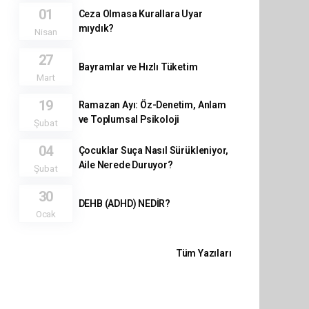
01
Ceza Olmasa Kurallara Uyar
mıydık?
Nisan
27
Bayramlar ve Hızlı Tüketim
Mart
19
Ramazan Ayı: Öz-Denetim, Anlam
ve Toplumsal Psikoloji
Şubat
04
Çocuklar Suça Nasıl Sürükleniyor,
Aile Nerede Duruyor?
Şubat
30
DEHB (ADHD) NEDİR?
Ocak
Tüm Yazıları