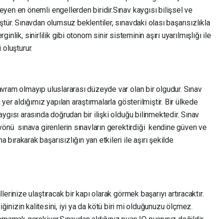
yen en önemli engellerden biridir.Sınav kaygısı bilişsel ve
tür. Sınavdan olumsuz beklentiler, sınavdaki olası başarısızlıkla
rginlik, sinirlilik gibi otonom sinir sisteminin aşırı uyarılmışlığı ile
 oluşturur.
vram olmayıp uluslararası düzeyde var olan bir olgudur. Sınav
yer aldığımız yapılan araştırmalarla gösterilmiştir. Bir ülkede
ygısı arasında doğrudan bir ilişki olduğu bilinmektedir. Sınav
yönü sınava girenlerin sınavların gerektirdiği kendine güven ve
rakarak başarısızlığın yan etkileri ile aşırı şekilde
erinize ulaştıracak bir kapı olarak görmek başarıyı artıracaktır.
şiliğinizin kalitesini, iyi ya da kötü biri mi olduğunuzu ölçmez.