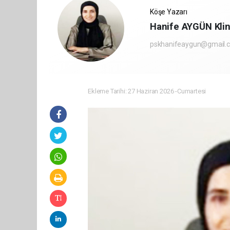
Köşe Yazarı
Hanife AYGÜN Klin
pskhanifeaygun@gmail.
Ekleme Tarihi: 27 Haziran 2026 -Cumartesi