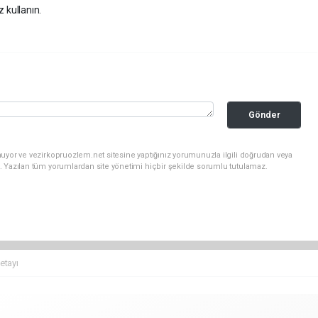
z kullanın.
Gönder
uyor ve vezirkopruozlem.net sitesine yaptığınız yorumunuzla ilgili doğrudan veya
. Yazılan tüm yorumlardan site yönetimi hiçbir şekilde sorumlu tutulamaz.
etayı