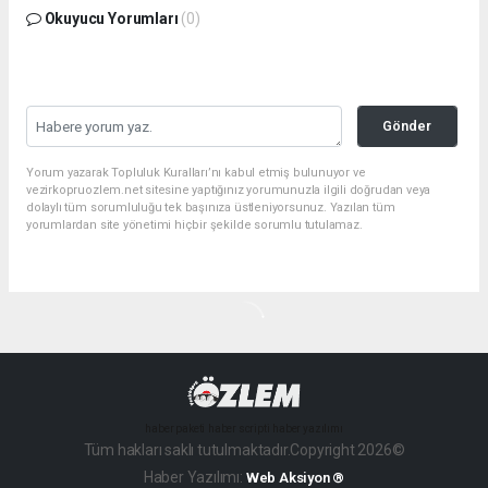
Okuyucu Yorumları
(0)
Gönder
Yorum yazarak Topluluk Kuralları’nı kabul etmiş bulunuyor ve
vezirkopruozlem.net sitesine yaptığınız yorumunuzla ilgili doğrudan veya
dolaylı tüm sorumluluğu tek başınıza üstleniyorsunuz. Yazılan tüm
yorumlardan site yönetimi hiçbir şekilde sorumlu tutulamaz.
haber paketi
haber scripti
haber yazılımı
Tüm hakları saklı tutulmaktadır.Copyright 2026©
Haber Yazılımı:
Web Aksiyon ®