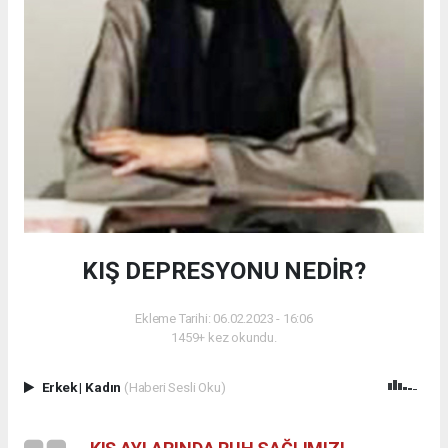
KIŞ DEPRESYONU NEDİR?
Ekleme Tarihi: 06.02.2023 - 16:06
1459+ kez okundu.
Erkek
|
Kadın
(Haberi Sesli Oku)