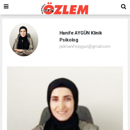
Hanife AYGÜN Klinik
Psikolog
pskhanifeaygun@gmail.com