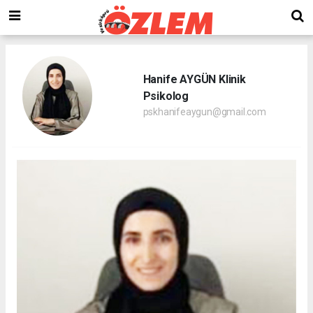
Hanife AYGÜN Klinik
Psikolog
pskhanifeaygun@gmail.com