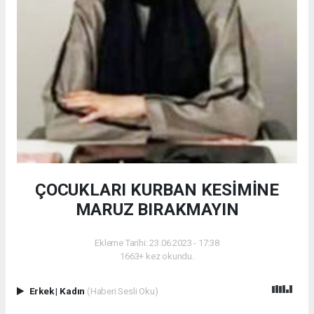
ÇOCUKLARI KURBAN KESİMİNE
MARUZ BIRAKMAYIN
Ekleme Tarihi: 23.06.2023 - 17:38
1663+ kez okundu.
Erkek
|
Kadın
(Haberi Sesli Oku)