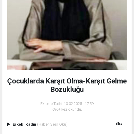
Çocuklarda Karşıt Olma-Karşıt Gelme
Bozukluğu
Ekleme Tarihi: 10.02.2025 - 17:59
696+ kez okundu.
Erkek
|
Kadın
(Haberi Sesli Oku)