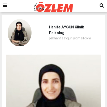
Hanife AYGÜN Klinik
Psikolog
pskhanifeaygun@gmail.com