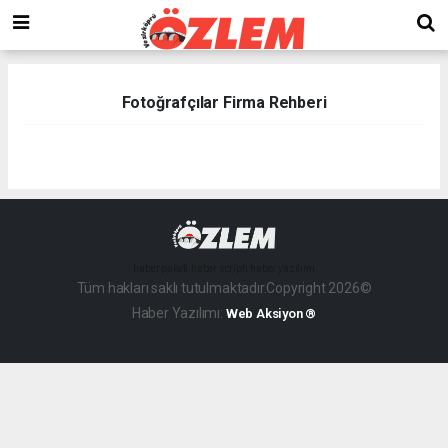
Fotoğrafçılar Firma Rehberi
haber paketi
haber scripti
haber yazılımı
Tüm hakları saklı tutulmaktadır.Copyright 2026©
Haber Yazılımı:
Web Aksiyon ®