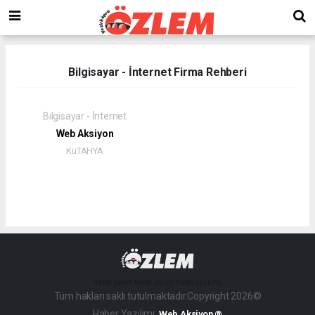
Bilgisayar - İnternet Firma Rehberi
Bilgisayar - İnternet
Web Aksiyon
KüTAHYA
haber paketi
haber scripti
haber yazılımı
Tüm hakları saklı tutulmaktadır.Copyright 2026©
Haber Yazılımı:
Web Aksiyon ®