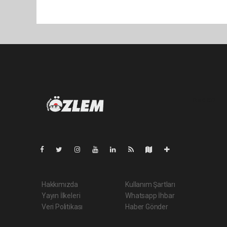
Pro-0.037
Hakkımızda
Kullanım Şartları
Yayın İlkeleri
Whatsapp İhbar
Veri Politikası
Haber Gönder