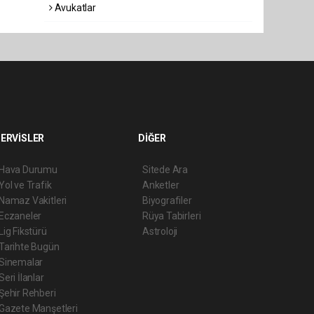
Avukatlar
ERVİSLER
DİĞER
Hava Durumu
Sitede Ara
Yol ve Trafik
Anketler
Namaz Vakitleri
Biyografiler
Eczaneler
Rüya Tabirleri
Lig Fikstürü
Astroloji
Tarihte Bugün
Sinemalar
Seri İlanlar
Şehir Rehberi
Gazete Manşetleri