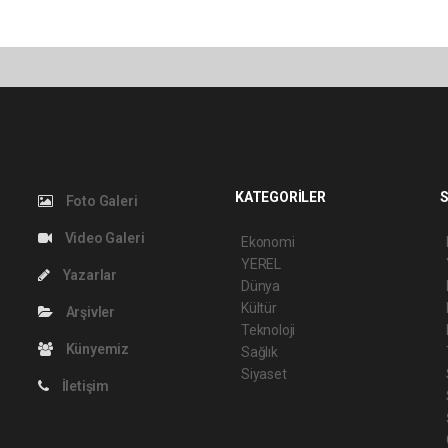
KATEGORİLER
S
Foto Galeri
Video Galeri
Ekonomi
YEREL
Yazarlar
Dünya
Kültür
Arşivler
Teknoloji
Künyemiz
Sağlık
Siyaset
İletişim