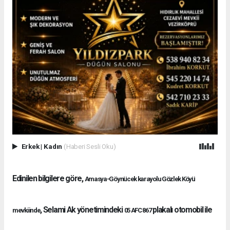
Erkek
|
Kadın
(Haberi Sesli Oku)
Edinilen bilgilere göre,
Amasya-Göynücek karayolu Gözlek Köyü
, Selami Ak yönetimindeki
plakalı otomobil ile
mevkiinde
05 AFC 867