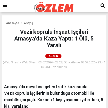
Anasayfa
Asayiş
Vezirköprülü İnşaat İşçileri
Amasya’da Kaza Yaptı: 1 Ölü, 5
Yaralı
ASAYIŞ
(Web Sitesi) - Web Sitesi | 03.07.2026 - 23:28, Güncelleme: 03.07.2026 - 23:44
15246+ kez okundu.
Amasya’da meydana gelen trafik kazasında
Vezirköprülü işçilerinin bulunduğu otomobil ile
minibüs çarpıştı. Kazada 1 kişi yaşamını yitirirken, 5
kişi yaralandı.