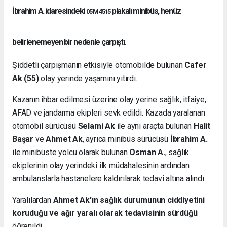
İbrahim A. idaresindeki
plakalı minibüs, henüz
05 M 4515
belirlenemeyen bir nedenle çarpıştı.
Şiddetli çarpışmanın etkisiyle otomobilde bulunan
Cafer
Ak (55)
olay yerinde yaşamını yitirdi.
Kazanın ihbar edilmesi üzerine olay yerine sağlık, itfaiye,
AFAD ve jandarma ekipleri sevk edildi. Kazada yaralanan
otomobil sürücüsü
Selami Ak
ile aynı araçta bulunan
Halit
Başar
ve
Ahmet Ak
, ayrıca minibüs sürücüsü
İbrahim A.
ile minibüste yolcu olarak bulunan
Osman A.
, sağlık
ekiplerinin olay yerindeki ilk müdahalesinin ardından
ambulanslarla hastanelere kaldırılarak tedavi altına alındı.
Yaralılardan
Ahmet Ak'ın sağlık durumunun ciddiyetini
koruduğu ve ağır yaralı olarak tedavisinin sürdüğü
öğrenildi.