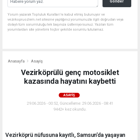
Gönder
Yorum yazarak Topluluk Kuralları’nı kabul etmiş bulunuyor ve
vezirkopruozlem.net sitesine yaptığınız yorumunuzla ilgili doğrudan veya
dolaylı tüm sorumluluğu tek başınıza üstleniyorsunuz. Yazılan tüm
yorumlardan site yönetimi hiçbir şekilde sorumlu tutulamaz.
Anasayfa
Asayiş
Vezirköprülü genç motosiklet
kazasında hayatını kaybetti
ASAYIŞ
29.06.2026 - 00:52, Güncelleme: 29.06.2026 - 08:41
9442+ kez okundu.
Vezirköprü nüfusuna kayıtlı, Samsun’da yaşayan