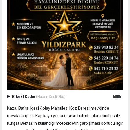
Erkek
|
Kadın
(Haberi Sesli Oku)
Kaza, Bafra ilçesi Kolay Mahallesi Koz Deresi mevkiinde
meydana geldi. Kapıkaya yönüne seyir halinde olan minibüs ile
Kürşat Bektaş’ın kullandığı motosikletin çarpışması sonucu ağır