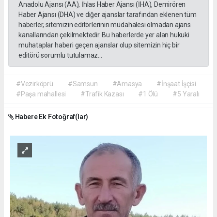
Anadolu Ajansı (AA), İhlas Haber Ajansı (İHA), Demirören
Haber Ajansı (DHA) ve diğer ajanslar tarafından eklenen tüm
haberler, sitemizin editörlerinin müdahalesi olmadan ajans
kanallarından çekilmektedir. Bu haberlerde yer alan hukuki
muhataplar haberi geçen ajanslar olup sitemizin hiç bir
editörü sorumlu tutulamaz...
#Vezirköprü
#Samsun
#Amasya
#İnşaat İşçisi
#Paşa mahallesi
#Trafik Kazası
#1 Ölü
#5 Yaralı
Habere Ek Fotoğraf(lar)