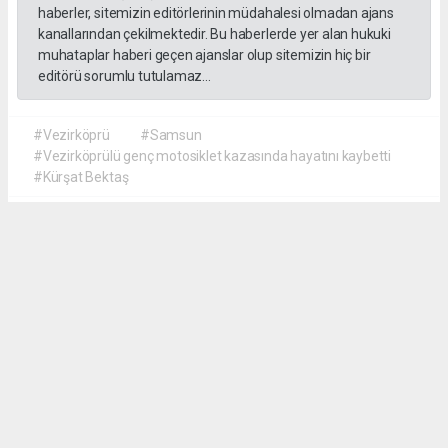
haberler, sitemizin editörlerinin müdahalesi olmadan ajans
kanallarından çekilmektedir. Bu haberlerde yer alan hukuki
muhataplar haberi geçen ajanslar olup sitemizin hiç bir
editörü sorumlu tutulamaz...
#Vezirköprü
#Samsun
#Vezirköprülü genç motosiklet kazasında hayatını kaybetti
#Kürşat Bektaş
İrfan AĞCA
irfanagca55@gmail.com
Okuyucu Yorumları
(0)