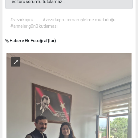
editörü sorumlu tutulamaz...
#vezirköprü
#vezirköprü orman işletme müdürlüğü
#anneler günü kutlaması
Habere Ek Fotoğraf(lar)