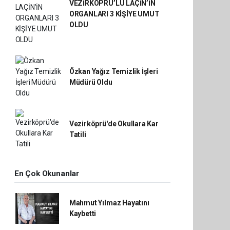
VEZİRKÖPRÜ’LÜ LAÇİN’İN
ORGANLARI 3 KİŞİYE UMUT
OLDU
Özkan Yağız Temizlik İşleri
Müdürü Oldu
Vezirköprü'de Okullara Kar
Tatili
En Çok Okunanlar
Mahmut Yılmaz Hayatını
Kaybetti