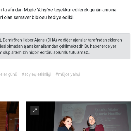
i tarafından Müjde Yahşi’ye teşekkür edilerek günün anısına
ri olan semaver biblosu hediye edildi.
), Demirören Haber Ajansı (DHA) ve diğer ajanslar tarafından eklenen
lesi olmadan ajans kanallarından çekilmektedir. Bu haberlerde yer
 olup sitemizin hiç bir editörü sorumlu tutulamaz...
eler günü
#söyleşi etkinliği
#müjde yahşi