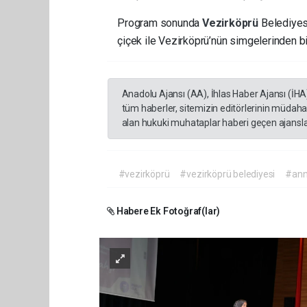
Program sonunda
Vezirköprü
Belediyes
çiçek ile Vezirköprü’nün simgelerinden bi
Anadolu Ajansı (AA), İhlas Haber Ajansı (İHA
tüm haberler, sitemizin editörlerinin müdaha
alan hukuki muhataplar haberi geçen ajanslar
#vezirköprü
#vezirköprü belediyesi
#ann
Habere Ek Fotoğraf(lar)