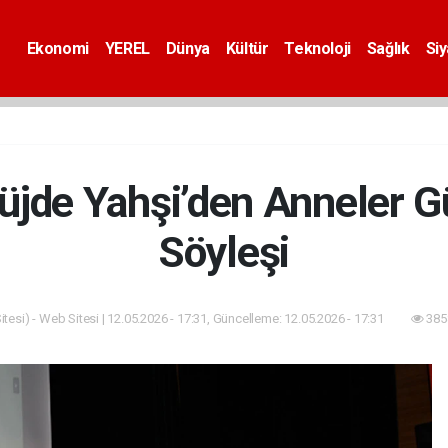
Ekonomi
YEREL
Dünya
Kültür
Teknoloji
Sağlık
Si
üjde Yahşi’den Anneler G
Söyleşi
tesi) - Web Sitesi | 12.05.2026 - 17:31, Güncelleme: 12.05.2026 - 17:31
385