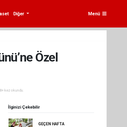
yaset
Diğer
Menü
ünü’ne Özel
8+ kez okundu.
İlginizi Çekebilir
GEÇEN HAFTA