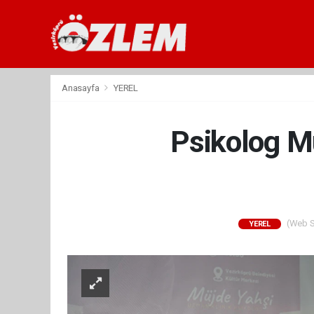
Anasayfa
YEREL
Psikolog M
(Web Si
YEREL