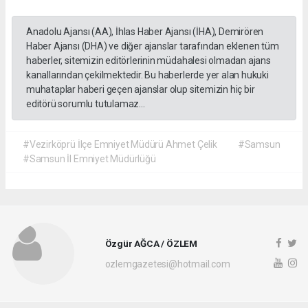
Anadolu Ajansı (AA), İhlas Haber Ajansı (İHA), Demirören
Haber Ajansı (DHA) ve diğer ajanslar tarafından eklenen tüm
haberler, sitemizin editörlerinin müdahalesi olmadan ajans
kanallarından çekilmektedir. Bu haberlerde yer alan hukuki
muhataplar haberi geçen ajanslar olup sitemizin hiç bir
editörü sorumlu tutulamaz...
#Vezirköprü İlçe Emniyet Müdürü Ahmet Çelik
#Samsun
#Samsun İl Emniyet Müdürlüğü
Özgür AĞCA / ÖZLEM
ozlemgazetesi@hotmail.com