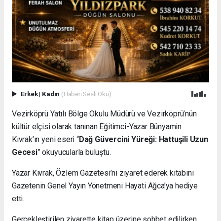
Erkek
|
Kadın
(Haberi Sesli Oku)
Vezirköprü Yatılı Bölge Okulu Müdürü ve Vezirköprü’nün
kültür elçisi olarak tanınan Eğitimci-Yazar Bünyamin
Kıvrak’ın yeni eseri “
Dağ Güvercini Yüreği: Hattuşili Uzun
Gecesi
” okuyucularla buluştu.
Yazar Kıvrak, Özlem Gazetesi’ni ziyaret ederek kitabını
Gazetenin Genel Yayın Yönetmeni Hayati Ağca’ya hediye
etti.
Gerçekleştirilen ziyarette kitap üzerine sohbet edilirken,