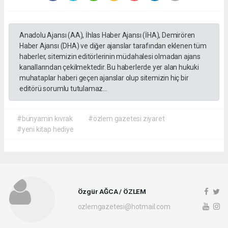
Anadolu Ajansı (AA), İhlas Haber Ajansı (İHA), Demirören
Haber Ajansı (DHA) ve diğer ajanslar tarafından eklenen tüm
haberler, sitemizin editörlerinin müdahalesi olmadan ajans
kanallarından çekilmektedir. Bu haberlerde yer alan hukuki
muhataplar haberi geçen ajanslar olup sitemizin hiç bir
editörü sorumlu tutulamaz...
#bünyamin kıvrak
#özlem gazetesi ziyaret
#yeni kitap hediye
Özgür AĞCA / ÖZLEM
ozlemgazetesi@hotmail.com