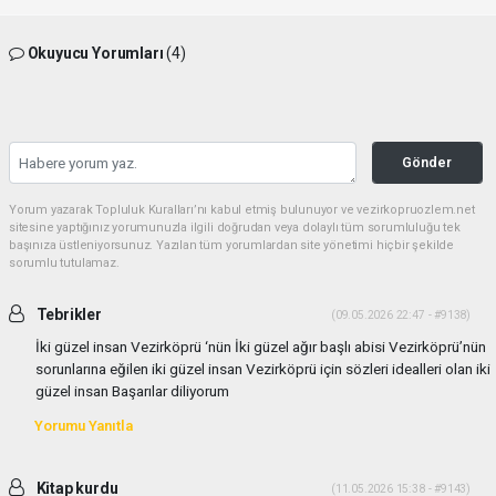
Okuyucu Yorumları
(4)
Gönder
Yorum yazarak Topluluk Kuralları’nı kabul etmiş bulunuyor ve vezirkopruozlem.net
sitesine yaptığınız yorumunuzla ilgili doğrudan veya dolaylı tüm sorumluluğu tek
başınıza üstleniyorsunuz. Yazılan tüm yorumlardan site yönetimi hiçbir şekilde
sorumlu tutulamaz.
Tebrikler
(09.05.2026 22:47 - #9138)
İki güzel insan Vezirköprü ‘nün İki güzel ağır başlı abisi Vezirköprü’nün
sorunlarına eğilen iki güzel insan Vezirköprü için sözleri idealleri olan iki
güzel insan Başarılar diliyorum
Yorumu Yanıtla
Kitap kurdu
(11.05.2026 15:38 - #9143)