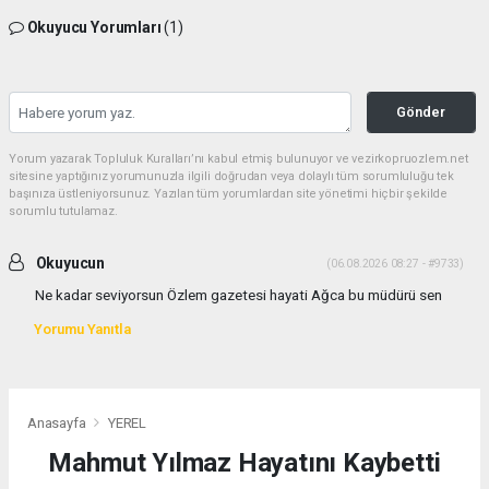
Okuyucu Yorumları
(1)
Gönder
Yorum yazarak Topluluk Kuralları’nı kabul etmiş bulunuyor ve vezirkopruozlem.net
sitesine yaptığınız yorumunuzla ilgili doğrudan veya dolaylı tüm sorumluluğu tek
başınıza üstleniyorsunuz. Yazılan tüm yorumlardan site yönetimi hiçbir şekilde
sorumlu tutulamaz.
Okuyucun
(06.08.2026 08:27 - #9733)
Ne kadar seviyorsun Özlem gazetesi hayati Ağca bu müdürü sen
Yorumu Yanıtla
Anasayfa
YEREL
Mahmut Yılmaz Hayatını Kaybetti