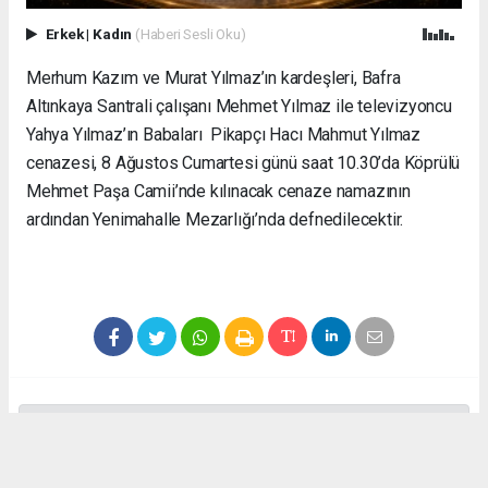
Erkek
|
Kadın
(Haberi Sesli Oku)
Merhum Kazım ve Murat Yılmaz’ın kardeşleri, Bafra
Altınkaya Santrali çalışanı Mehmet Yılmaz ile televizyoncu
Yahya Yılmaz’ın Babaları Pikapçı Hacı Mahmut Yılmaz
cenazesi, 8 Ağustos Cumartesi günü saat 10.30’da Köprülü
Mehmet Paşa Camii’nde kılınacak cenaze namazının
ardından Yenimahalle Mezarlığı’nda defnedilecektir.
Anadolu Ajansı (AA), İhlas Haber Ajansı (İHA), Demirören
Haber Ajansı (DHA) ve diğer ajanslar tarafından eklenen tüm
haberler, sitemizin editörlerinin müdahalesi olmadan ajans