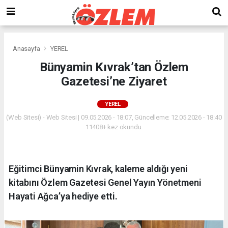
Anasayfa
YEREL
Bünyamin Kıvrak’tan Özlem
Gazetesi’ne Ziyaret
YEREL
(Web Sitesi) - Web Sitesi | 09.05.2026 - 18:07, Güncelleme: 12.05.2026 - 18:40
11408+ kez okundu.
Eğitimci Bünyamin Kıvrak, kaleme aldığı yeni
kitabını Özlem Gazetesi Genel Yayın Yönetmeni
Hayati Ağca’ya hediye etti.