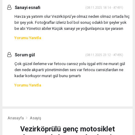
Sanayi esnafı
(08.11.2025 18:14 - #7491)
Havza ya yatırım olur Vezirköprü’ye olmaz neden olmaz ortada hiç
bir şey yok. Fotoğraflar izleriz bol bol sonuç odaklı bir şeyler yok
be abi Yönetici abiler Küçük sanayi ye yoğunlaşınca işe yarasın
Yorumu Yanıtla
Sorum gül
(08.11.2025 23:12 - #7495)
Çok güzel ilerleme var fetocu cansız yolu işgal etti ne murat gül
den nede akparti yönetiminden ses var fetocu cansizlardan ne
kadar korkuyor murat gül bunu şımartı
Yorumu Yanıtla
Anasayfa
Asayiş
Vezirköprülü genç motosiklet