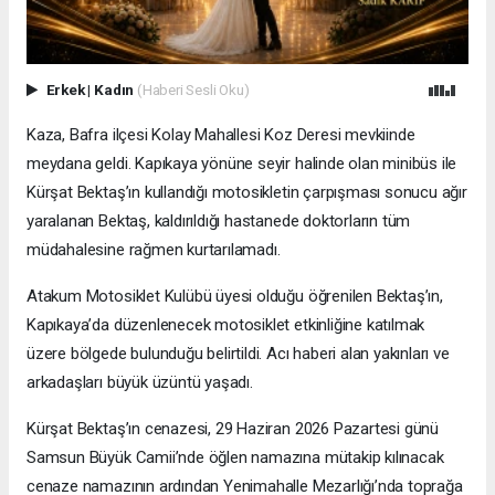
Erkek
|
Kadın
(Haberi Sesli Oku)
Kaza, Bafra ilçesi Kolay Mahallesi Koz Deresi mevkiinde
meydana geldi. Kapıkaya yönüne seyir halinde olan minibüs ile
Kürşat Bektaş’ın kullandığı motosikletin çarpışması sonucu ağır
yaralanan Bektaş, kaldırıldığı hastanede doktorların tüm
müdahalesine rağmen kurtarılamadı.
Atakum Motosiklet Kulübü üyesi olduğu öğrenilen Bektaş’ın,
Kapıkaya’da düzenlenecek motosiklet etkinliğine katılmak
üzere bölgede bulunduğu belirtildi. Acı haberi alan yakınları ve
arkadaşları büyük üzüntü yaşadı.
Kürşat Bektaş’ın cenazesi, 29 Haziran 2026 Pazartesi günü
Samsun Büyük Camii’nde öğlen namazına mütakip kılınacak
cenaze namazının ardından Yenimahalle Mezarlığı’nda toprağa