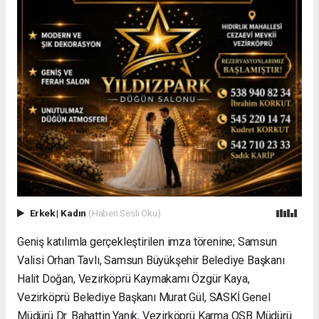
Erkek
|
Kadın
(Haberi Sesli Oku)
Geniş katılımla gerçekleştirilen imza törenine; Samsun
Valisi Orhan Tavlı, Samsun Büyükşehir Belediye Başkanı
Halit Doğan, Vezirköprü Kaymakamı Özgür Kaya,
Vezirköprü Belediye Başkanı Murat Gül, SASKİ Genel
Müdürü Dr. Bahattin Yanık, Vezirköprü Karma OSB Müdürü