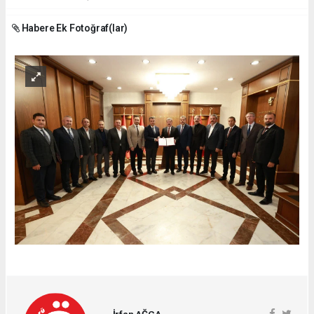
Habere Ek Fotoğraf(lar)
İrfan AĞCA