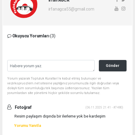
irfanagca55@gmail.com
Okuyucu Yorumları
(3)
Gönder
Yorum yazarak Topluluk Kuralları’nı kabul etmiş bulunuyor ve
vezirkopruozlem.net sitesine yaptığınız yorumunuzla ilgili doğrudan veya
dolaylı tüm sorumluluğu tek başınıza üstleniyorsunuz. Yazılan tüm
yorumlardan site yönetimi hiçbir şekilde sorumlu tutulamaz.
Fotoğraf
(06.11.2025 21:41 - #7480)
Resim paylaşım dışında bir ilerleme yok be kardeşim
Yorumu Yanıtla