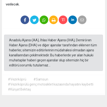
verilecek.
Anadolu Ajansı (AA), İhlas Haber Ajansı (İHA), Demirören
Haber Ajansı (DHA) ve diğer ajanslar tarafından eklenen tüm
haberler, sitemizin editörlerinin müdahalesi olmadan ajans
kanallarından çekilmektedir. Bu haberlerde yer alan hukuki
muhataplar haberi geçen ajanslar olup sitemizin hiç bir
editörü sorumlu tutulamaz...
#Vezirköprü
#Samsun
#Vezirköprülü genç motosiklet kazasında hayatını kaybetti
#Kürşat Bektaş