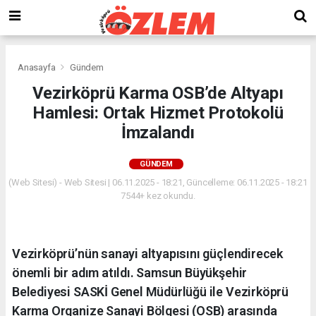
Anasayfa
Gündem
Vezirköprü Karma OSB’de Altyapı
Hamlesi: Ortak Hizmet Protokolü
İmzalandı
GÜNDEM
(Web Sitesi) - Web Sitesi | 06.11.2025 - 18:21, Güncelleme: 06.11.2025 - 18:21
7544+ kez okundu.
Vezirköprü’nün sanayi altyapısını güçlendirecek
önemli bir adım atıldı. Samsun Büyükşehir
Belediyesi SASKİ Genel Müdürlüğü ile Vezirköprü
Karma Organize Sanayi Bölgesi (OSB) arasında