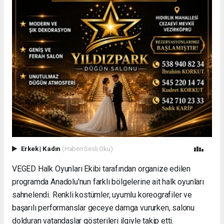
Erkek
|
Kadın
(Haberi Sesli Oku)
VEGED Halk Oyunları Ekibi tarafından organize edilen
programda Anadolu'nun farklı bölgelerine ait halk oyunları
sahnelendi. Renkli kostümler, uyumlu koreografiler ve
başarılı performanslar geceye damga vururken, salonu
dolduran vatandaşlar gösterileri ilgiyle takip etti.