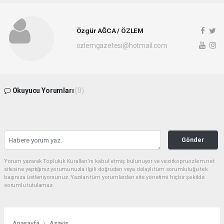
Özgür AĞCA / ÖZLEM
ozlemgazetesi@hotmail.com
Okuyucu Yorumları
(0)
Gönder
Yorum yazarak Topluluk Kuralları’nı kabul etmiş bulunuyor ve vezirkopruozlem.net
sitesine yaptığınız yorumunuzla ilgili doğrudan veya dolaylı tüm sorumluluğu tek
başınıza üstleniyorsunuz. Yazılan tüm yorumlardan site yönetimi hiçbir şekilde
sorumlu tutulamaz.
Anasayfa
Asayiş