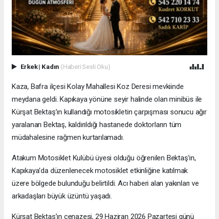
Erkek
|
Kadın
(Haberi Sesli Oku)
Kaza, Bafra ilçesi Kolay Mahallesi Koz Deresi mevkiinde
meydana geldi. Kapıkaya yönüne seyir halinde olan minibüs ile
Kürşat Bektaş’ın kullandığı motosikletin çarpışması sonucu ağır
yaralanan Bektaş, kaldırıldığı hastanede doktorların tüm
müdahalesine rağmen kurtarılamadı.
Atakum Motosiklet Kulübü üyesi olduğu öğrenilen Bektaş’ın,
Kapıkaya’da düzenlenecek motosiklet etkinliğine katılmak
üzere bölgede bulunduğu belirtildi. Acı haberi alan yakınları ve
arkadaşları büyük üzüntü yaşadı.
Kürşat Bektaş’ın cenazesi, 29 Haziran 2026 Pazartesi günü