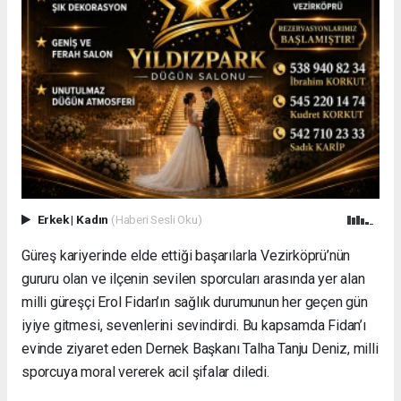
Erkek
|
Kadın
(Haberi Sesli Oku)
Güreş kariyerinde elde ettiği başarılarla Vezirköprü’nün
gururu olan ve ilçenin sevilen sporcuları arasında yer alan
milli güreşçi Erol Fidan’ın sağlık durumunun her geçen gün
iyiye gitmesi, sevenlerini sevindirdi. Bu kapsamda Fidan’ı
evinde ziyaret eden Dernek Başkanı Talha Tanju Deniz, milli
sporcuya moral vererek acil şifalar diledi.