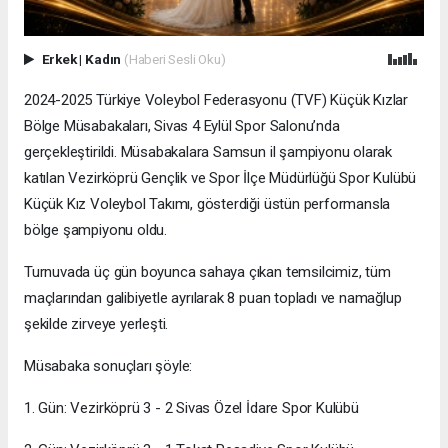
Erkek
|
Kadın
(Haberi Sesli Oku)
2024-2025 Türkiye Voleybol Federasyonu (TVF) Küçük Kızlar
Bölge Müsabakaları, Sivas 4 Eylül Spor Salonu’nda
gerçekleştirildi. Müsabakalara Samsun il şampiyonu olarak
katılan Vezirköprü Gençlik ve Spor İlçe Müdürlüğü Spor Kulübü
Küçük Kız Voleybol Takımı, gösterdiği üstün performansla
bölge şampiyonu oldu.
Turnuvada üç gün boyunca sahaya çıkan temsilcimiz, tüm
maçlarından galibiyetle ayrılarak 8 puan topladı ve namağlup
şekilde zirveye yerleşti.
Müsabaka sonuçları şöyle:
1. Gün: Vezirköprü 3 - 2 Sivas Özel İdare Spor Kulübü