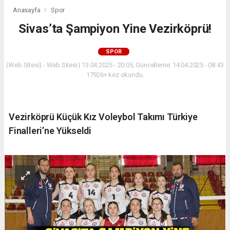
Anasayfa
Spor
Sivas’ta Şampiyon Yine Vezirköprü!
SPOR
(Web Sitesi) - Web Sitesi | 13.04.2025 - 20:05, Güncelleme: 14.04.2025 - 08:43
17926+ kez okundu.
Vezirköprü Küçük Kız Voleybol Takımı Türkiye
Finalleri’ne Yükseldi