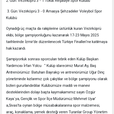
2. Gün: Vezirköprü 3 - 1 Tokat Reşadiye Spor Kulübü
3. Gün: Vezirköprü 3 - 0 Amasya Şehzadeler Voleybol Spor
Kulübü
Oynadığı üç maçta da rakiplerine üstünlük kuran Vezirköprü
ekibi, bölge şampiyonluğunu kazanarak 17-23 Mayıs 2025
tarihlerinde İzmir’de düzenlenecek Türkiye Finalleri’ne katılmaya
hak kazandı.
Şampiyonluk sonrası sporcuları tebrik eden Kulüp Başkan
Yardımcısı İrfan Yolcu " Kulüp idarecimiz Murat Ay, Baş
Antrenörümüz Batuhan Bayrakçı ve antrenörümüz Uğur Dinç
yönetiminde kızlarımız çok çalıştılar ve bölge şampiyonu olarak
bizleri gururlandırdılar. Kulübümüze maddi ve manevi
desteklerinden dolayı başta kaymakamımız sayın Özgür
Kaya`ya, Gençlik ve Spor İlçe Müdürümüz Mehmet Uyar’
a,Sivas’ta oynan bölge müsabakalararına spor malzemesi,
araç, konaklama, yemek desteği veren Turanlar Group Yönetim