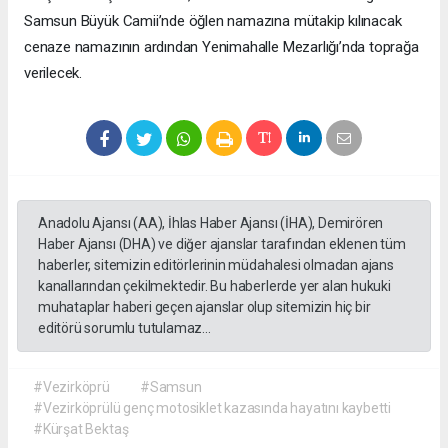
Samsun Büyük Camii’nde öğlen namazına mütakip kılınacak
cenaze namazının ardından Yenimahalle Mezarlığı’nda toprağa
verilecek.
Anadolu Ajansı (AA), İhlas Haber Ajansı (İHA), Demirören
Haber Ajansı (DHA) ve diğer ajanslar tarafından eklenen tüm
haberler, sitemizin editörlerinin müdahalesi olmadan ajans
kanallarından çekilmektedir. Bu haberlerde yer alan hukuki
muhataplar haberi geçen ajanslar olup sitemizin hiç bir
editörü sorumlu tutulamaz...
#Vezirköprü
#Samsun
#Vezirköprülü genç motosiklet kazasında hayatını kaybetti
#Kürşat Bektaş