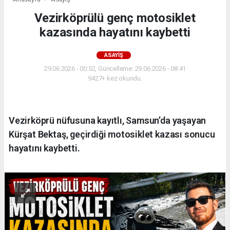
Vezirköprülü genç motosiklet
kazasında hayatını kaybetti
ASAYIŞ
29.06.2026 - 00:52, Güncelleme: 29.06.2026 - 08:41
9427+ kez okundu.
Vezirköprü nüfusuna kayıtlı, Samsun’da yaşayan
Kürşat Bektaş, geçirdiği motosiklet kazası sonucu
hayatını kaybetti.