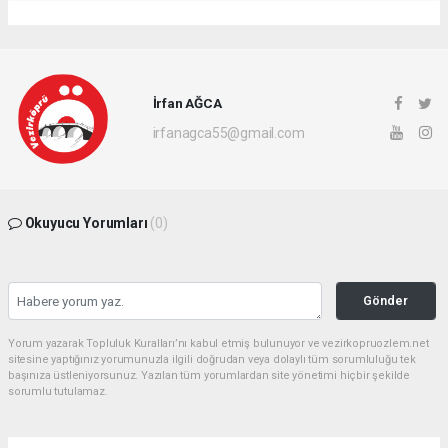
İrfan AĞCA
irfanagca55@gmail.com
Okuyucu Yorumları
(0)
Gönder
Yorum yazarak Topluluk Kuralları’nı kabul etmiş bulunuyor ve vezirkopruozlem.net
sitesine yaptığınız yorumunuzla ilgili doğrudan veya dolaylı tüm sorumluluğu tek
başınıza üstleniyorsunuz. Yazılan tüm yorumlardan site yönetimi hiçbir şekilde
sorumlu tutulamaz.