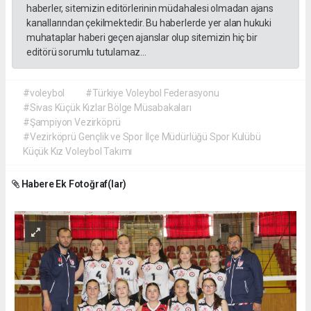
haberler, sitemizin editörlerinin müdahalesi olmadan ajans
kanallarından çekilmektedir. Bu haberlerde yer alan hukuki
muhataplar haberi geçen ajanslar olup sitemizin hiç bir
editörü sorumlu tutulamaz...
#voleybol
#Türkiye Voleybol Federasyonu
#Sivas Küçük Kızlar Bölge Müsabakaları
#Şampiyon Vezirköprü
#Vezirköprü Gençlik ve Spor İlçe Müdürlüğü Spor Kulübü
Küçük Kız Voleybol Takımı
Habere Ek Fotoğraf(lar)