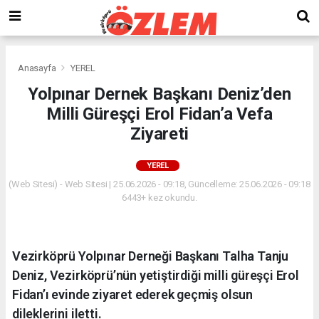
Anasayfa
YEREL
Yolpınar Dernek Başkanı Deniz’den
Milli Güreşçi Erol Fidan’a Vefa
Ziyareti
YEREL
(Web Sitesi) - Web Sitesi | 25.06.2026 - 09:18, Güncelleme: 25.06.2026 - 09:18
6443+ kez okundu.
Vezirköprü Yolpınar Derneği Başkanı Talha Tanju
Deniz, Vezirköprü’nün yetiştirdiği milli güreşçi Erol
Fidan’ı evinde ziyaret ederek geçmiş olsun
dileklerini iletti.