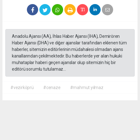
Anadolu Ajansı (AA), İhlas Haber Ajansı (İHA), Demirören
Haber Ajansı (DHA) ve diğer ajanslar tarafından eklenen tüm
haberler, sitemizin editörlerinin müdahalesi olmadan ajans
kanallarından çekilmektedir. Bu haberlerde yer alan hukuki
muhataplar haberi geçen ajanslar olup sitemizin hiç bir
editörü sorumlu tutulamaz...
#vezirköprü
#cenaze
#mahmut yılmaz
İrfan AĞCA
irfanagca55@gmail.com