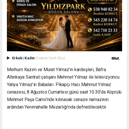
Erkek
|
Kadın
(Haberi Sesli Oku)
Merhum Kazım ve Murat Yılmaz’ın kardeşleri, Bafra
Altınkaya Santrali çalışanı Mehmet Yılmaz ile televizyoncu
Yahya Yılmaz’ın Babaları Pikapçı Hacı Mahmut Yılmaz
cenazesi, 8 Ağustos Cumartesi günü saat 10.30’da Köprülü
Mehmet Paşa Camii’nde kılınacak cenaze namazının
ardından Yenimahalle Mezarlığı’nda defnedilecektir.