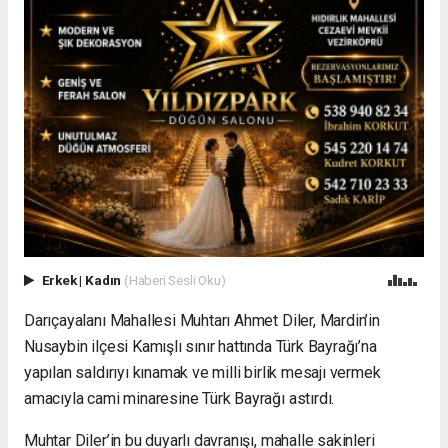
Erkek
|
Kadın
(Haberi Sesli Oku)
Darıçayalanı Mahallesi Muhtarı Ahmet Diler, Mardin’in
Nusaybin ilçesi Kamışlı sınır hattında Türk Bayrağı’na
yapılan saldırıyı kınamak ve milli birlik mesajı vermek
amacıyla cami minaresine Türk Bayrağı astırdı.
Muhtar Diler’in bu duyarlı davranışı, mahalle sakinleri