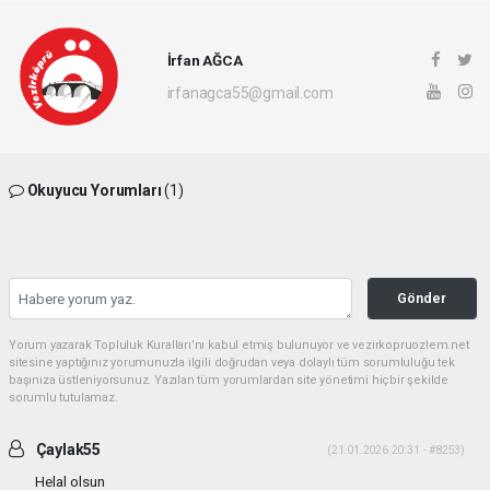
İrfan AĞCA
irfanagca55@gmail.com
Okuyucu Yorumları
(1)
Gönder
Yorum yazarak Topluluk Kuralları’nı kabul etmiş bulunuyor ve vezirkopruozlem.net
sitesine yaptığınız yorumunuzla ilgili doğrudan veya dolaylı tüm sorumluluğu tek
başınıza üstleniyorsunuz. Yazılan tüm yorumlardan site yönetimi hiçbir şekilde
sorumlu tutulamaz.
Çaylak55
(21.01.2026 20:31 - #8253)
Helal olsun