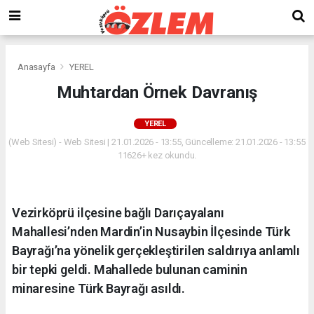
Anasayfa
YEREL
Muhtardan Örnek Davranış
YEREL
(Web Sitesi) - Web Sitesi | 21.01.2026 - 13:55, Güncelleme: 21.01.2026 - 13:55
11626+ kez okundu.
Vezirköprü ilçesine bağlı Darıçayalanı
Mahallesi’nden Mardin’in Nusaybin İlçesinde Türk
Bayrağı’na yönelik gerçekleştirilen saldırıya anlamlı
bir tepki geldi. Mahallede bulunan caminin
minaresine Türk Bayrağı asıldı.