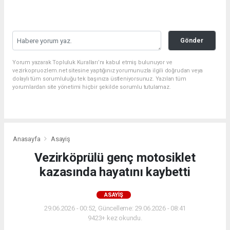
Gönder
Yorum yazarak Topluluk Kuralları’nı kabul etmiş bulunuyor ve
vezirkopruozlem.net sitesine yaptığınız yorumunuzla ilgili doğrudan veya
dolaylı tüm sorumluluğu tek başınıza üstleniyorsunuz. Yazılan tüm
yorumlardan site yönetimi hiçbir şekilde sorumlu tutulamaz.
Anasayfa
Asayiş
Vezirköprülü genç motosiklet
kazasında hayatını kaybetti
ASAYIŞ
29.06.2026 - 00:52, Güncelleme: 29.06.2026 - 08:41
9423+ kez okundu.