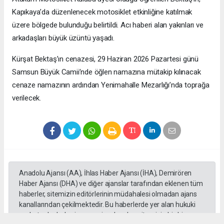
Kapıkaya’da düzenlenecek motosiklet etkinliğine katılmak
üzere bölgede bulunduğu belirtildi. Acı haberi alan yakınları ve
arkadaşları büyük üzüntü yaşadı.
Kürşat Bektaş’ın cenazesi, 29 Haziran 2026 Pazartesi günü
Samsun Büyük Camii’nde öğlen namazına mütakip kılınacak
cenaze namazının ardından Yenimahalle Mezarlığı’nda toprağa
verilecek.
Anadolu Ajansı (AA), İhlas Haber Ajansı (İHA), Demirören
Haber Ajansı (DHA) ve diğer ajanslar tarafından eklenen tüm
haberler, sitemizin editörlerinin müdahalesi olmadan ajans
kanallarından çekilmektedir. Bu haberlerde yer alan hukuki
muhataplar haberi geçen ajanslar olup sitemizin hiç bir