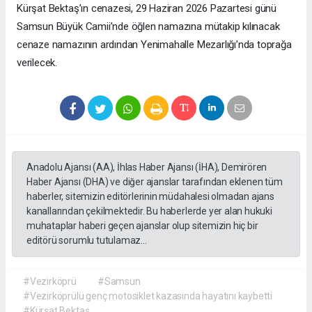
Kürşat Bektaş’ın cenazesi, 29 Haziran 2026 Pazartesi günü
Samsun Büyük Camii’nde öğlen namazına mütakip kılınacak
cenaze namazının ardından Yenimahalle Mezarlığı’nda toprağa
verilecek.
Anadolu Ajansı (AA), İhlas Haber Ajansı (İHA), Demirören
Haber Ajansı (DHA) ve diğer ajanslar tarafından eklenen tüm
haberler, sitemizin editörlerinin müdahalesi olmadan ajans
kanallarından çekilmektedir. Bu haberlerde yer alan hukuki
muhataplar haberi geçen ajanslar olup sitemizin hiç bir
editörü sorumlu tutulamaz...
#Vezirköprü
#Samsun
#Vezirköprülü genç motosiklet kazasında hayatını kaybetti
#Kürşat Bektaş