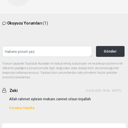
Okuyucu Yorumları
(1)
Gönder
Yorum yazarak Topluluk Kuralları’nı kabul etmiş bulunuyor ve vezirkopruozlem.net
sitesine yaptığınız yorumunuzla ilgili doğrudan veya dolaylı tüm sorumluluğu tek
başınıza üstleniyorsunuz. Yazılan tüm yorumlardan site yönetimi hiçbir şekilde
sorumlu tutulamaz.
Zeki
(14.03.2025 18:46 - #5477)
Allah rahmet eylesin mekanı cennet olsun inşallah
Yorumu Yanıtla