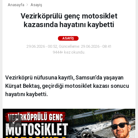
Anasayfa
Asayiş
Vezirköprülü genç motosiklet
kazasında hayatını kaybetti
ASAYIŞ
29.06.2026 - 00:52, Güncelleme: 29.06.2026 - 08:41
9444+ kez okundu.
Vezirköprü nüfusuna kayıtlı, Samsun’da yaşayan
Kürşat Bektaş, geçirdiği motosiklet kazası sonucu
hayatını kaybetti.