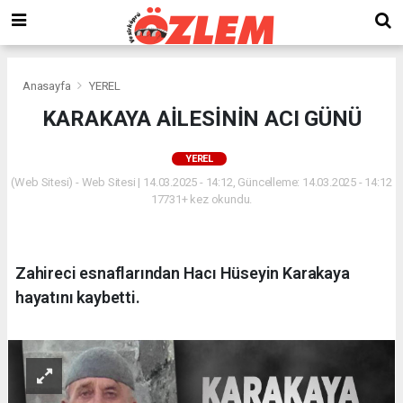
Anasayfa
YEREL
KARAKAYA AİLESİNİN ACI GÜNÜ
YEREL
(Web Sitesi) - Web Sitesi | 14.03.2025 - 14:12, Güncelleme: 14.03.2025 - 14:12
17731+ kez okundu.
Zahireci esnaflarından Hacı Hüseyin Karakaya
hayatını kaybetti.