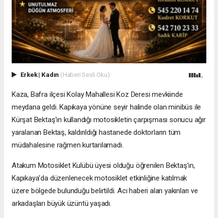
Erkek
|
Kadın
(Haberi Sesli Oku)
Kaza, Bafra ilçesi Kolay Mahallesi Koz Deresi mevkiinde
meydana geldi. Kapıkaya yönüne seyir halinde olan minibüs ile
Kürşat Bektaş’ın kullandığı motosikletin çarpışması sonucu ağır
yaralanan Bektaş, kaldırıldığı hastanede doktorların tüm
müdahalesine rağmen kurtarılamadı.
Atakum Motosiklet Kulübü üyesi olduğu öğrenilen Bektaş’ın,
Kapıkaya’da düzenlenecek motosiklet etkinliğine katılmak
üzere bölgede bulunduğu belirtildi. Acı haberi alan yakınları ve
arkadaşları büyük üzüntü yaşadı.