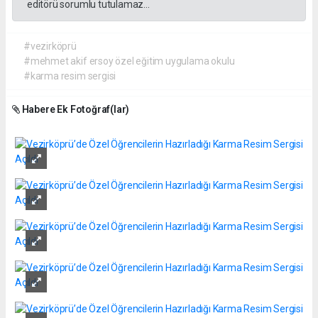
editörü sorumlu tutulamaz...
#vezirköprü
#mehmet akif ersoy özel eğitim uygulama okulu
#karma resim sergisi
Habere Ek Fotoğraf(lar)