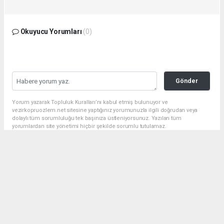
Okuyucu Yorumları
(0)
Gönder
Yorum yazarak Topluluk Kuralları’nı kabul etmiş bulunuyor ve
vezirkopruozlem.net sitesine yaptığınız yorumunuzla ilgili doğrudan veya
dolaylı tüm sorumluluğu tek başınıza üstleniyorsunuz. Yazılan tüm
yorumlardan site yönetimi hiçbir şekilde sorumlu tutulamaz.
Anasayfa
Dünya
Vezirköprü İlçe Emniyet Müdürü
Ahmet Çelik Samsun'a Atandı