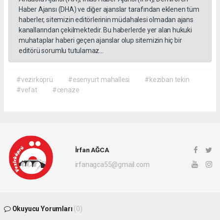
Haber Ajansı (DHA) ve diğer ajanslar tarafından eklenen tüm
haberler, sitemizin editörlerinin müdahalesi olmadan ajans
kanallarından çekilmektedir. Bu haberlerde yer alan hukuki
muhataplar haberi geçen ajanslar olup sitemizin hiç bir
editörü sorumlu tutulamaz...
#vezirköprü
#esenyurt mahallesi
#keziban tekin
#vefat
#cenaze
İrfan AĞCA
irfanagca55@gmail.com
Okuyucu Yorumları
(0)