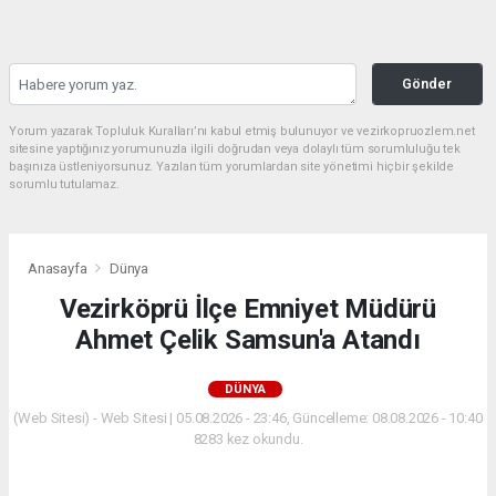
Gönder
Yorum yazarak Topluluk Kuralları’nı kabul etmiş bulunuyor ve vezirkopruozlem.net
sitesine yaptığınız yorumunuzla ilgili doğrudan veya dolaylı tüm sorumluluğu tek
başınıza üstleniyorsunuz. Yazılan tüm yorumlardan site yönetimi hiçbir şekilde
sorumlu tutulamaz.
Anasayfa
Dünya
Vezirköprü İlçe Emniyet Müdürü
Ahmet Çelik Samsun'a Atandı
DÜNYA
(Web Sitesi) - Web Sitesi | 05.08.2026 - 23:46, Güncelleme: 08.08.2026 - 10:40
8283 kez okundu.