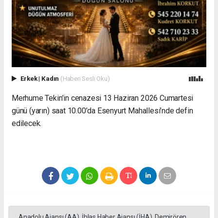
Erkek
|
Kadın
(Haberi Sesli Oku)
Merhume Tekin’in cenazesi 13 Haziran 2026 Cumartesi
günü (yarın) saat 10.00’da Esenyurt Mahallesi’nde defin
edilecek.
Anadolu Ajansı (AA), İhlas Haber Ajansı (İHA), Demirören