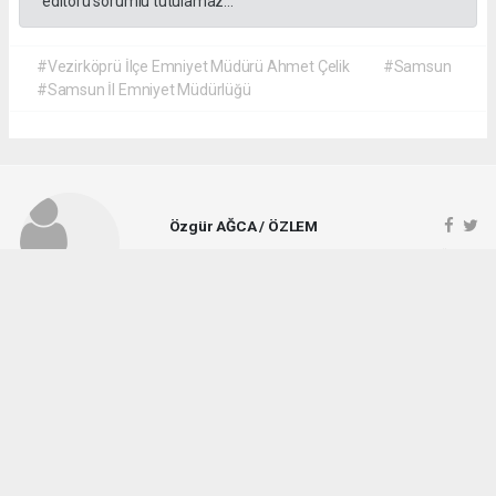
editörü sorumlu tutulamaz...
#Vezirköprü İlçe Emniyet Müdürü Ahmet Çelik
#Samsun
#Samsun İl Emniyet Müdürlüğü
Özgür AĞCA / ÖZLEM
ozlemgazetesi@hotmail.com
Okuyucu Yorumları
(1)
Gönder
Yorum yazarak Topluluk Kuralları’nı kabul etmiş bulunuyor ve vezirkopruozlem.net