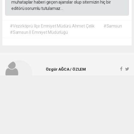
muhataplar haberi geçen ajanslar olup sitemizin hiç bir
editörü sorumlu tutulamaz...
#Vezirköprü İlçe Emniyet Müdürü Ahmet Çelik
#Samsun
#Samsun İl Emniyet Müdürlüğü
Özgür AĞCA / ÖZLEM
ozlemgazetesi@hotmail.com
Okuyucu Yorumları
(1)
Gönder