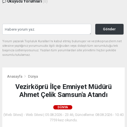
Okuyucu Yorumları
(0)
Gönder
Yorum yazarak Topluluk Kuralları’nı kabul etmiş bulunuyor ve vezirkopruozlem.net
sitesine yaptığınız yorumunuzla ilgili doğrudan veya dolaylı tüm sorumluluğu tek
başınıza üstleniyorsunuz. Yazılan tüm yorumlardan site yönetimi hiçbir şekilde
sorumlu tutulamaz.
Anasayfa
Dünya
Vezirköprü İlçe Emniyet Müdürü
Ahmet Çelik Samsun'a Atandı
DÜNYA
(Web Sitesi) - Web Sitesi | 05.08.2026 - 23:46, Güncelleme: 08.08.2026 - 10:40
7759 kez okundu.