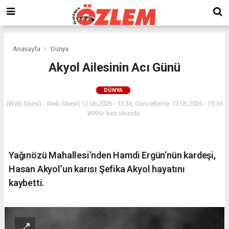
Anasayfa
Dünya
Akyol Ailesinin Acı Günü
DÜNYA
(Web Sitesi) - Web Sitesi | 12.06.2026 - 15:36, Güncelleme: 12.06.2026 - 15:36
8995+ kez okundu.
Yağınözü Mahallesi’nden Hamdi Ergün’nün kardeşi,
Hasan Akyol’un karısı Şefika Akyol hayatını
kaybetti.