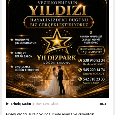
Erkek
|
Kadın
(Haberi Sesli Oku)
Görev yaptığı süre boyunca ilçede asayiş ve güvenliğin