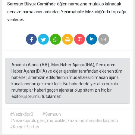
Samsun Büyük Camii’nde öğlen namazına mütakip kılınacak
cenaze namazının ardından Yenimahalle Mezarlığı’nda toprağa
verilecek.
Anadolu Ajansı (AA), İhlas Haber Ajansı (İHA), Demirören
Haber Ajansı (DHA) ve diğer ajanslar tarafından eklenen tüm
haberler, sitemizin editörlerinin müdahalesi olmadan ajans
kanallarından çekilmektedir. Bu haberlerde yer alan hukuki
muhataplar haberi geçen ajanslar olup sitemizin hiç bir
editörü sorumlu tutulamaz...
#Vezirköprü
#Samsun
#Vezirköprülü genç motosiklet kazasında hayatını kaybetti
#Kürşat Bektaş