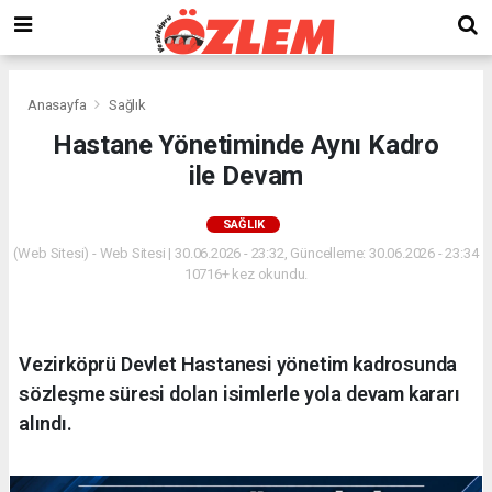
Anasayfa
Sağlık
Hastane Yönetiminde Aynı Kadro
ile Devam
SAĞLIK
(Web Sitesi) - Web Sitesi | 30.06.2026 - 23:32, Güncelleme: 30.06.2026 - 23:34
10716+ kez okundu.
Vezirköprü Devlet Hastanesi yönetim kadrosunda
sözleşme süresi dolan isimlerle yola devam kararı
alındı.