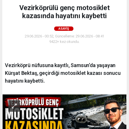
Vezirköprülü genç motosiklet
kazasında hayatını kaybetti
ASAYIŞ
29.06.2026 - 00:52, Güncelleme: 29.06.2026 - 08:41
9422+ kez okundu.
Vezirköprü nüfusuna kayıtlı, Samsun’da yaşayan
Kürşat Bektaş, geçirdiği motosiklet kazası sonucu
hayatını kaybetti.