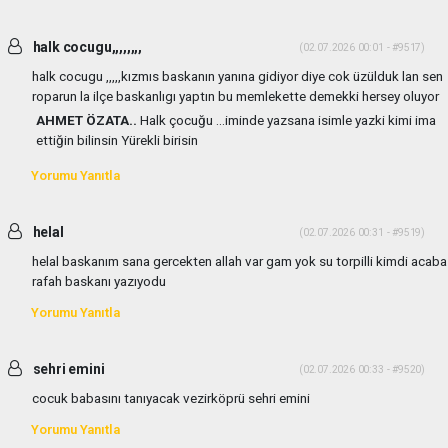
halk cocugu,,,,,,,,
(02.07.2026 00:01 - #9517)
halk cocugu ,,,,,kızmıs baskanın yanına gidiyor diye cok üzülduk lan sen
roparun la ilçe baskanlıgı yaptın bu memlekette demekki hersey oluyor
AHMET ÖZATA..
Halk çocuğu ...iminde yazsana isimle yazki kimi ima
ettiğin bilinsin Yürekli birisin
Yorumu Yanıtla
helal
(02.07.2026 00:31 - #9519)
helal baskanım sana gercekten allah var gam yok su torpilli kimdi acaba
rafah baskanı yazıyodu
Yorumu Yanıtla
sehri emini
(02.07.2026 00:33 - #9520)
cocuk babasını tanıyacak vezirköprü sehri emini
Yorumu Yanıtla