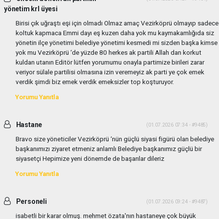
yönetim krl üyesi
Birisi çık uğraştı eşi için olmadı Olmaz amaç Vezirköprü olmayıp sadece
koltuk kapmaca Emmi dayı eş kuzen daha yok mu kaymakamlığıda siz
yönetin ilçe yönetimi belediye yönetimi kesmedi mi sizden başka kimse
yok mu Vezirköprü ‘de yüzde 80 herkes ak partili Allah dan korkut
kuldan utanın Editör lütfen yorumumu onayla partimize birileri zarar
veriyor sülale partilisi olmasına izin veremeyiz ak parti ye çok emek
verdik şimdi biz emek verdik emeksizler top koşturuyor.
Yorumu Yanıtla
Hastane
(01.07.2026 07:34 - #9485)
Bravo size yöneticiler Vezirköprü ‘nün güçlü siyasi figürü olan belediye
başkanımızı ziyaret etmeniz anlamlı Belediye başkanımız güçlü bir
siyasetçi Hepimize yeni dönemde de başarılar dileriz
Yorumu Yanıtla
Personeli
(01.07.2026 09:24 - #9487)
isabetli bir karar olmuş. mehmet özata'nın hastaneye çok büyük