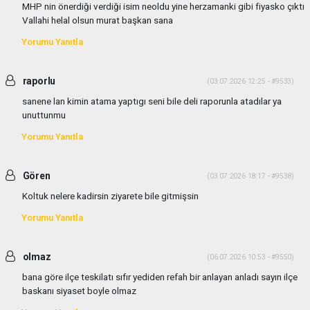
MHP nin önerdiği verdiği isim neoldu yine herzamanki gibi fiyasko çıktı
Vallahi helal olsun murat başkan sana
Yorumu Yanıtla
raporlu
(03.07.2026 12:25 - #9533)
sanene lan kimin atama yaptıgı seni bile deli raporunla atadılar ya
unuttunmu
Yorumu Yanıtla
Gören
(03.07.2026 18:17 - #9538)
Koltuk nelere kadirsin ziyarete bile gitmişsin
Yorumu Yanıtla
olmaz
(06.07.2026 10:53 - #9550)
bana göre ilçe teskilatı sıfır yediden refah bir anlayan anladı sayın ilçe
baskanı siyaset boyle olmaz