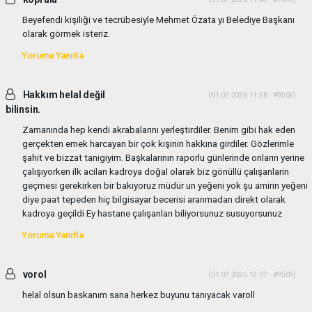
Beyefendi kişiliği ve tecrübesiyle Mehmet Özata yı Belediye Başkanı
olarak görmek isteriz.
Yorumu Yanıtla
Hakkım helal değil
(01.07.2026 11:58 - #9502)
bilinsin.
Zamanında hep kendi akrabalarını yerleştirdiler. Benim gibi hak eden
gerçekten emek harcayan bir çok kişinin hakkına girdiler. Gözlerimle
şahit ve bizzat tanigiyim. Başkalarının raporlu günlerinde onların yerine
çalışıyorken ilk acilan kadroya doğal olarak biz gönüllü çalışanlarin
geçmesi gerekirken bir bakıyoruz müdür un yeğeni yok şu amirin yeğeni
diye paat tepeden hiç bilgisayar becerisi aranmadan direkt olarak
kadroya geçildi Ey hastane çalışanları biliyorsunuz susuyorsunuz
Yorumu Yanıtla
vorol
(01.07.2026 12:07 - #9503)
helal olsun baskanım sana herkez buyunu tanıyacak varoll