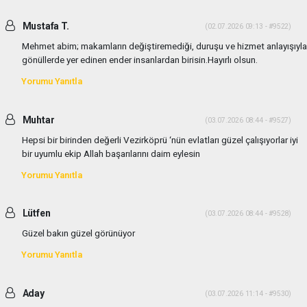
Mustafa T.
(02.07.2026 09:13 - #9522)
Mehmet abim; makamların değiştiremediği, duruşu ve hizmet anlayışıyla
gönüllerde yer edinen ender insanlardan birisin.Hayırlı olsun.
Yorumu Yanıtla
Muhtar
(03.07.2026 08:44 - #9527)
Hepsi bir birinden değerli Vezirköprü ‘nün evlatları güzel çalışıyorlar iyi
bir uyumlu ekip Allah başarılarını daim eylesin
Yorumu Yanıtla
Lütfen
(03.07.2026 08:44 - #9528)
Güzel bakın güzel görünüyor
Yorumu Yanıtla
Aday
(03.07.2026 11:14 - #9530)