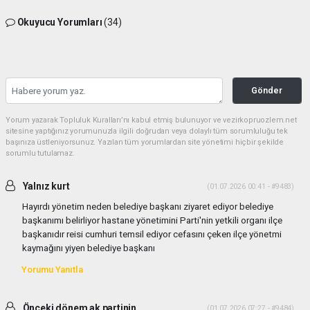
Okuyucu Yorumları
(34)
Gönder
Yorum yazarak Topluluk Kuralları’nı kabul etmiş bulunuyor ve vezirkopruozlem.net
sitesine yaptığınız yorumunuzla ilgili doğrudan veya dolaylı tüm sorumluluğu tek
başınıza üstleniyorsunuz. Yazılan tüm yorumlardan site yönetimi hiçbir şekilde
sorumlu tutulamaz.
Yalnız kurt
(01.07.2026 00:41 - #9483)
Hayırdı yönetim neden belediye başkanı ziyaret ediyor belediye
başkanımı belirliyor hastane yönetimini Parti'nin yetkili organı ilçe
başkanıdır reisi cumhuri temsil ediyor cefasını çeken ilçe yönetmi
kaymağını yiyen belediye başkanı
Yorumu Yanıtla
Önceki dönem ak partinin
(01.07.2026 07:27 - #9484)