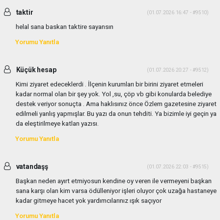
taktir
(01.07.2026 16:47 - #9510)
helal sana baskan taktire sayansın
Yorumu Yanıtla
Küçük hesap
(01.07.2026 20:27 - #9512)
Kimi ziyaret edeceklerdi . İlçenin kurumları bir birini ziyaret etmeleri
kadar normal olan bir şey yok. Yol ,su, çöp vb gibi konularda belediye
destek veriyor sonuçta . Ama haklısınız önce Özlem gazetesine ziyaret
edilmeli yanlış yapmışlar. Bu yazı da onun tehditi. Ya bizimle iyi geçin ya
da eleştirilmeye katlan yazısı.
Yorumu Yanıtla
vatandaşş
(01.07.2026 22:03 - #9515)
Başkan neden ayırt etmiyosun kendine oy veren ile vermeyeni başkan
sana karşı olan kim varsa ödülleniyor işleri oluyor çok uzağa hastaneye
kadar gitmeye hacet yok yardımcılarınız ışık saçıyor
Yorumu Yanıtla