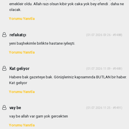
emekleir oldu. Allah razı olsun kibir yok caka yok bey efendi . daha ne
olacak.
Yorumu Yanıtla
refakatçı
(01.07.2026 09:26 - #9488)
yeni başhekimle birlikte hastane iyileşti.
Yorumu Yanıtla
Kat geliyor
(01.07.2026 11:09 - #9489)
Habere bak gazeteye bak. Görüşleriniz kapsamında BUTLAN bir haber.
Kat geliyor
Yorumu Yanıtla
vay be
(01.07.2026 11:25 - #9491)
vay be allah var gam yok gercekten
Yorumu Yanıtla