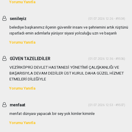
Yorumu Yanıtla
senileyiz
(01.07.2026 12:26 - #9504)
belediye başkanımız ilçenin güvenilir insanı ve şehriemini artık rüştünü
ıspatladı emin adımlarla yürüyor siyasi yolculuğu uzn ve başarılı
Yorumu Yanıtla
GÜVEN TAZELEDİLER
(01.07.2026 12:36 - #9506)
VEZİRKÖPRÜ DEVLET HASTANESİ YÖNETİMİ ÇALIŞKANLIĞI VE
BAŞARISIYLA DEVAM DEDİLER ÜST KURUL DAHA GÜZEL HİZMET
ETMELERİ DİLEĞİYLE
Yorumu Yanıtla
menfaat
(01.07.2026 12:53 - #9507)
menfat dünyası yapacak bir sey yok kimler kiminle
Yorumu Yanıtla