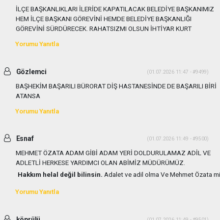
İLÇE BAŞKANLIKLARI İLERİDE KAPATILACAK BELEDİYE BAŞKANIMIZ
HEM İLÇE BAŞKANI GÖREVİNİ HEMDE BELEDİYE BAŞKANLIĞI
GÖREVİNİ SÜRDÜRECEK. RAHATSIZMI OLSUN İHTİYAR KURT
Yorumu Yanıtla
Gözlemci
(01.07.2026 11:47 - #9499)
BAŞHEKİM BAŞARILI BÜRORAT DİŞ HASTANESİNDE DE BAŞARILI BİRİ
ATANSA
Yorumu Yanıtla
Esnaf
(01.07.2026 11:49 - #9500)
MEHMET ÖZATA ADAM GİBİ ADAM YERİ DOLDURULAMAZ ADİL VE
ADLETLİ HERKESE YARDIMCI OLAN ABİMİZ MÜDÜRÜMÜZ.
Hakkım helal değil bilinsin.
Adalet ve adil olma Ve Mehmet Özata m
Yorumu Yanıtla
köprülü
(01.07.2026 11:49 - #9501)