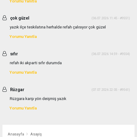
Yorumu Yanıtla
çok güzel
(06.07.2026 11:45 - #9551)
yazık ilçe teskilatına herhalde refah çalısıyor çok güzel
Yorumu Yanıtla
sıfır
(06.07.2026 14:59 - #9554)
refah iki akparti sıfır durumda
Yorumu Yanıtla
Rüzgar
(07.07.2026 22:05 - #9561)
Rüzgara karşı yön deişmiş yazık
Yorumu Yanıtla
Anasayfa
Asayiş