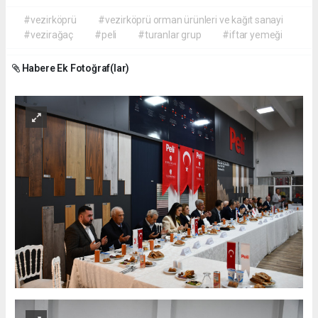
#vezirköprü
#vezirköprü orman ürünleri ve kağıt sanayi
#vezirağaç
#peli
#turanlar grup
#iftar yemeği
Habere Ek Fotoğraf(lar)