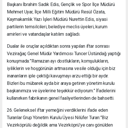
Başkanı İbrahim Sadık Edis, Gençlik ve Spor İlçe Müdürü
Mehmet Uyar, İlçe Milli Eğitim Müdürü Resül Özata,
Kaymakamlık Yazı İşleri Müdürü Nurettin Edis, siyasi
partilerin temsilcileri, belediye meclis üyeleri, kurum
amirleri ve vatandaşlar katılım sağladı.
Dualar ile oruçlar açıldıktan sonra yapılan iftar sonrası
Vezirağaç Genel Müdür Yardımcısı Tuncer Üstündağ yaptığı
konuşmada:”Ramazan ayı dostlukların, komşulukların,
iyiliklerin ve hoşgörünün artmasına vesile olduğu için biz
inananların iple çektiği kavuşmayı arzu ettiği bir aydır.
Bizleri bu mübarek ayda bir araya getiren yönetim kurulu
başkanımıza ve üyelerine teşekkür ediyorum.” İfadelerini
kullanırken fabrikanın genel faaliyetlerinden de bahsetti.
26. Geleneksel iftar yemeğini verdiklerini ifade eden
Turanlar Grup Yönetim Kurulu Üyesi Nilüfer Turan:”Biz
Vezirköprülü değildik ama Vezirköprü’ye canı gönülden