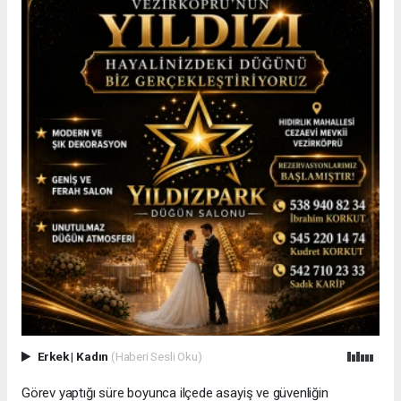
Erkek
|
Kadın
(Haberi Sesli Oku)
Görev yaptığı süre boyunca ilçede asayiş ve güvenliğin