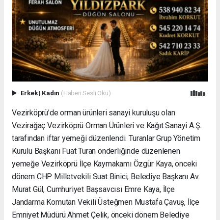
Erkek
|
Kadın
(Haberi Sesli Oku)
Vezirköprü’de orman ürünleri sanayi kuruluşu olan
Vezirağaç Vezirköprü Orman Ürünleri ve Kağıt Sanayi A.Ş.
tarafından iftar yemeği düzenlendi. Turanlar Grup Yönetim
Kurulu Başkanı Fuat Turan önderliğinde düzenlenen
yemeğe Vezirköprü İlçe Kaymakamı Özgür Kaya, önceki
dönem CHP Milletvekili Suat Binici, Belediye Başkanı Av.
Murat Gül, Cumhuriyet Başsavcısı Emre Kaya, İlçe
Jandarma Komutan Vekili Üsteğmen Mustafa Çavuş, İlçe
Emniyet Müdürü Ahmet Çelik, önceki dönem Belediye