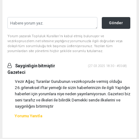
Gönder
Yorum yazarak Topluluk Kuralları’nı kabul etmiş bulunuyor ve
vezirkopruozlem.net sitesine yaptığınız yorumunuzla ilgili doğrudan veya
dolaylı tüm sorumluluğu tek başınıza üstleniyorsunuz. Yazılan tüm
yorumlardan site yönetimi hiçbir şekilde sorumlu tutulamaz.
Sayginligin bitmiştir
(27.03.2025 18:30 - #5568)
Gazeteci
Vezir Ağaç Turanlar Gurubunun.vezirkoprude vermiş olduğu
26.grleneksel iftar yemeği ile sizin haberlerinizin ile ilgili Yaptığın
haberleri için yorumlara niye neden yayınlamiyorsun..Gazeteci biz
seni tarafız ve ilkeleri ile bilirdik Demekki sende ilkelerini ve
saygınlığını bitirmiştir
Yorumu Yanıtla