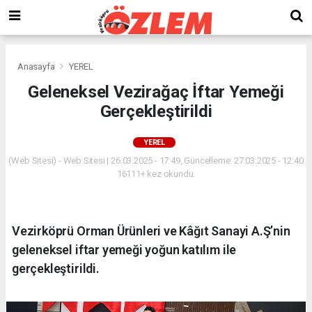
Anasayfa
YEREL
Geleneksel Vezirağaç İftar Yemeği
Gerçekleştirildi
YEREL
(Web Sitesi) - Web Sitesi | 26.03.2025 - 17:49, Güncelleme: 27.03.2025 - 12:40
16111+ kez okundu.
Vezirköprü Orman Ürünleri ve Kâğıt Sanayi A.Ş’nin
geleneksel iftar yemeği yoğun katılım ile
gerçekleştirildi.