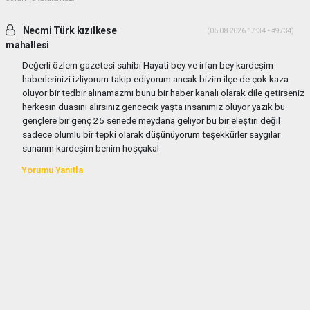
Necmi Türk kızılkese
(06.08.2026 17:34 - #9734)
mahallesi
Değerli özlem gazetesi sahibi Hayati bey ve irfan bey kardeşim
haberlerinizi izliyorum takip ediyorum ancak bizim ilçe de çok kaza
oluyor bir tedbir alınamazmı bunu bir haber kanalı olarak dile getirseniz
herkesin duasını alırsınız gencecik yaşta insanımız ölüyor yazık bu
gençlere bir genç 25 senede meydana geliyor bu bir eleştiri değil
sadece olumlu bir tepki olarak düşünüyorum teşekkürler saygılar
sunarım kardeşim benim hoşçakal
Yorumu Yanıtla
haber paketi
haber scripti
haber yazılımı
Tüm hakları saklı tutulmaktadır.Copyright 2026©
Haber Yazılımı:
Web Aksiyon ®