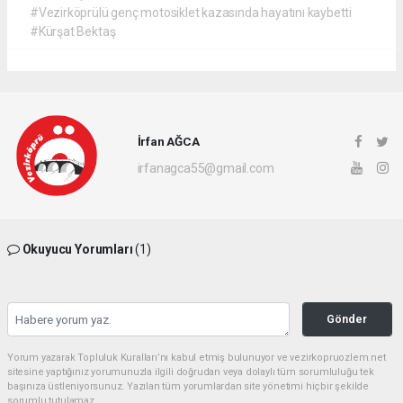
#Vezirköprülü genç motosiklet kazasında hayatını kaybetti
#Kürşat Bektaş
İrfan AĞCA
irfanagca55@gmail.com
Okuyucu Yorumları
(1)
Gönder
Yorum yazarak Topluluk Kuralları’nı kabul etmiş bulunuyor ve vezirkopruozlem.net
sitesine yaptığınız yorumunuzla ilgili doğrudan veya dolaylı tüm sorumluluğu tek
başınıza üstleniyorsunuz. Yazılan tüm yorumlardan site yönetimi hiçbir şekilde
sorumlu tutulamaz.