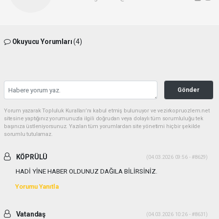
Okuyucu Yorumları
(4)
Gönder
Yorum yazarak Topluluk Kuralları’nı kabul etmiş bulunuyor ve vezirkopruozlem.net
sitesine yaptığınız yorumunuzla ilgili doğrudan veya dolaylı tüm sorumluluğu tek
başınıza üstleniyorsunuz. Yazılan tüm yorumlardan site yönetimi hiçbir şekilde
sorumlu tutulamaz.
KÖPRÜLÜ
(04.03.2026 09:56 - #8629)
HADİ YİNE HABER OLDUNUZ DAĞILA BİLİRSİNİZ.
Yorumu Yanıtla
Vatandaş
(04.03.2026 10:26 - #8631)