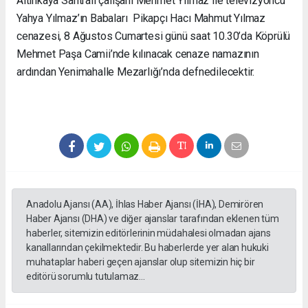
Altınkaya Santrali çalışanı Mehmet Yılmaz ile televizyoncu
Yahya Yılmaz’ın Babaları Pikapçı Hacı Mahmut Yılmaz
cenazesi, 8 Ağustos Cumartesi günü saat 10.30’da Köprülü
Mehmet Paşa Camii’nde kılınacak cenaze namazının
ardından Yenimahalle Mezarlığı’nda defnedilecektir.
Anadolu Ajansı (AA), İhlas Haber Ajansı (İHA), Demirören
Haber Ajansı (DHA) ve diğer ajanslar tarafından eklenen tüm
haberler, sitemizin editörlerinin müdahalesi olmadan ajans
kanallarından çekilmektedir. Bu haberlerde yer alan hukuki
muhataplar haberi geçen ajanslar olup sitemizin hiç bir
editörü sorumlu tutulamaz...