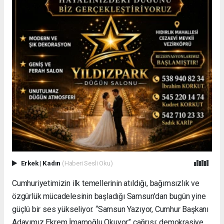
Erkek
|
Kadın
(Haberi Sesli Oku)
Cumhuriyetimizin ilk temellerinin atıldığı, bağımsızlık ve
özgürlük mücadelesinin başladığı Samsun’dan bugün yine
güçlü bir ses yükseliyor. “Samsun Yazıyor, Cumhur Başkanı
Adayımız Ekrem İmamoğlu Okuyor” çağrısı; demokrasiye,