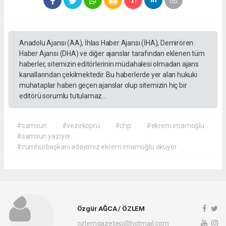
Anadolu Ajansı (AA), İhlas Haber Ajansı (İHA), Demirören
Haber Ajansı (DHA) ve diğer ajanslar tarafından eklenen tüm
haberler, sitemizin editörlerinin müdahalesi olmadan ajans
kanallarından çekilmektedir. Bu haberlerde yer alan hukuki
muhataplar haberi geçen ajanslar olup sitemizin hiç bir
editörü sorumlu tutulamaz...
#samsun
#vezirköprü
#chp
#ekrem imamoğlu
#samsun yazıyor
#cumhurbaşkanı adayımız ekrem imamoğlu okuyor
Özgür AĞCA / ÖZLEM
ozlemgazetesi@hotmail.com