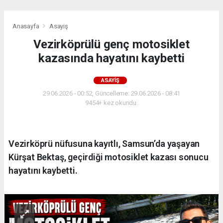
Anasayfa
Asayiş
Vezirköprülü genç motosiklet
kazasında hayatını kaybetti
ASAYIŞ
29.06.2026 - 00:52, Güncelleme: 29.06.2026 - 08:41
9454+ kez okundu.
Vezirköprü nüfusuna kayıtlı, Samsun’da yaşayan
Kürşat Bektaş, geçirdiği motosiklet kazası sonucu
hayatını kaybetti.