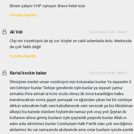
Ekrem çalıyor CHP oynuyor. Bravo helal size
Yorumu Yanıtla
Ali Veli
(04.03.2026 13:27 - #8636)
Chp nin Vezirköprü de işi zor. Köyler zır cahil adamlarla dolu. Merkezde
de çok farklı değil.
Yorumu Yanıtla
Kartal keskin bakar
(05.03.2026 09:40 - #8647)
Ölmüşten medet uman vezirköprü nün kokanaları bunlar Ya siyasetin S
sini bilmiyor bunlar Türkiye genelinde öyle bunlar ya siyaset çamur
atmakla iftira atmak la kötü sözle olmaz ilk önce kararlılığını halka
inandıracaksın sonra gayet yumuşak ve ağzından çıkan her bir cümleye
dikkat edeceksin halk seni kabullenecek seni sevecek ya biz Müslüman
ülkeyiz bu karede olanların hiçbirinde namaz yok oruç yok Şeytan iki
kollarının altına girmiş bunların öyle şeytanlık peşinde bunlar Allah ın
adını asla zikretmez bunlar Cumhuriyet Halk Partili olan çok sevdiğimiz
abilerimiz de var namazında abdesinde ama onlar bunların içinde azınlık