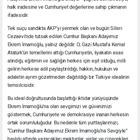
halk iradesine ve Cumhuriyet değerlerine sahip çıkmanın
ifadesidir.
Tek suçu sandıkta AKP’yi yenmek olan ve bugün Silivri
Cezaevi’nde tutsak edilen Cumhur Başkanı Adayımız
Ekrem İmamoğlu, yalnız değildir. O; Gazi Mustafa Kemal
Atatürk’ün temellerini attığı Cumhuriyetin, liyakatin esas
alındığı, eğitimin ve sağlığın herkes için eşit olduğu, milli
gelirin herkese adil paylaştırıldığı, hakkın, hukukun ve
adaletin ayrım gözetmeden dağıtıldığı bir Türkiye idealinin
temsilcisidir.
Bu ideal doğrultusunda başlattığı iktidar yürüyüşünde
Ekrem İmamoğlu’na olan sevgimizi ve güvenimizi
göstermek, Cumhuriyete ve demokrasiye inanan herkesin
ortak sorumluluğudur. Bu nedenle tüm yurttaşlarımızı,
“Cumhur Başkanı Adayımız Ekrem İmamoğlu’na Sevgiyle”
başlığı altında yazacakları mektuplar, şiirler ve çizecekleri