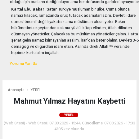
olduğu için bunların dediği oluyor ama her defasında garipleri oynuyorlar
Kartal Ebu Bakarı Satar
Türkiye müslüman bir ülke. Cuma olunca
namaz kılacak, ramazanda oruç tutacak adamalar lazım. Devleti idare
etmesi önemli değil liyakatsiz ama müslüman olsun yeter. Bakın
hükümetimize şeytandan ırak nur yüzlü, kitap elinden, Allah dilinden
düşmeyen yöneticiler. Çalacaksa bu müslüman yöneticiler çalsın. Hatta
şeriat gelin namaz kılmayanları asalım. İran'dan beter olalım. Devleti 3-5
demagog ve oligardları idare etsin. Aslında direk Allah ** versinde
hepimiz kurtulalım inşallah.
Yorumu Yanıtla
Anasayfa
YEREL
Mahmut Yılmaz Hayatını Kaybetti
YEREL
(Web Sitesi) - Web Sitesi | 07.08.2026 - 15:44, Güncelleme: 07.08.2026 - 17:33
4305 kez okundu.