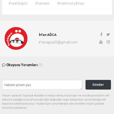
#vezirköprü
#cenaze
#mahmut yılmaz
İrfan AĞCA
irfanagca55@gmail.com
Okuyucu Yorumları
(0)
Gönder
Yorum yazarak Topluluk Kuralları’nı kabul etmiş bulunuyor ve vezirkopruozlem.net
sitesine yaptığınız yorumunuzla ilgili doğrudan veya dolaylı tüm sorumluluğu tek
başınıza üstleniyorsunuz. Yazılan tüm yorumlardan site yönetimi hiçbir şekilde
sorumlu tutulamaz.