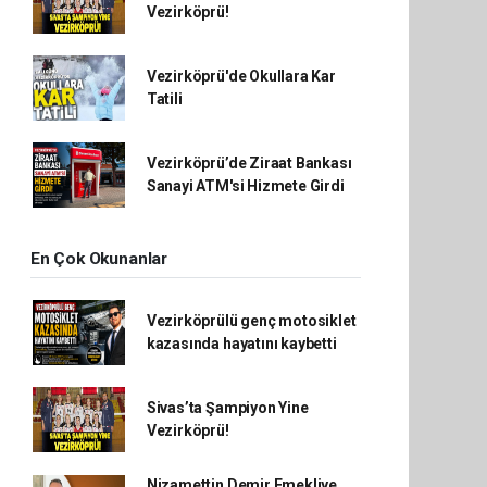
Vezirköprü!
Vezirköprü'de Okullara Kar
Tatili
Vezirköprü’de Ziraat Bankası
Sanayi ATM'si Hizmete Girdi
En Çok Okunanlar
Vezirköprülü genç motosiklet
kazasında hayatını kaybetti
Sivas’ta Şampiyon Yine
Vezirköprü!
Nizamettin Demir Emekliye