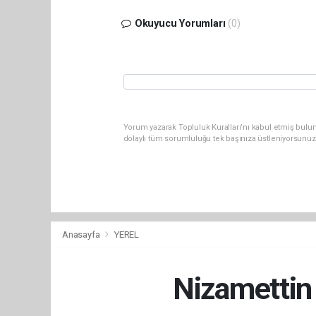
Okuyucu Yorumları
(0)
Yorum yazarak Topluluk Kuralları’nı kabul etmiş bulun
dolaylı tüm sorumluluğu tek başınıza üstleniyorsunuz
Anasayfa
YEREL
Nizamettin 