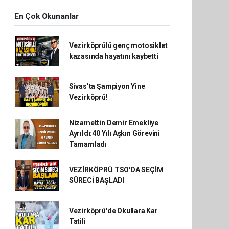
En Çok Okunanlar
Vezirköprülü genç motosiklet
kazasında hayatını kaybetti
Sivas’ta Şampiyon Yine
Vezirköprü!
Nizamettin Demir Emekliye
Ayrıldı:40 Yılı Aşkın Görevini
Tamamladı
VEZİRKÖPRÜ TSO'DA SEÇİM
SÜRECİ BAŞLADI
Vezirköprü'de Okullara Kar
Tatili