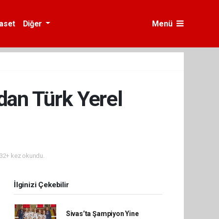
yaset
Diğer
Menü
dan Türk Yerel
32+ kez okundu.
İlginizi Çekebilir
Sivas’ta Şampiyon Yine