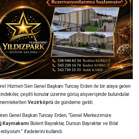
rel Hizmet-Sen Genel Başkanı Tuncay Erden ile bir araya gelen
ndekiler, çeşitli konular üzerine görüş alışverişinde bulundular.
 memleketleri
Vezirköprü
de gündeme geldi.
tiren Genel Başkan Tuncay Erden, “Genel Merkezimize
ağ Kaymakamı
Bülent Bayraktar, Dursun Bayraktar ve Bilal
 ediyorum.” ifadelerini kullandı.