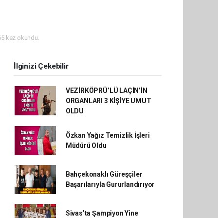
5 kez okundu.
İlginizi Çekebilir
VEZİRKÖPRÜ’LÜ LAÇİN’İN
ORGANLARI 3 KİŞİYE UMUT
OLDU
Özkan Yağız Temizlik İşleri
Müdürü Oldu
Bahçekonaklı Güreşçiler
Başarılarıyla Gururlandırıyor
Sivas’ta Şampiyon Yine