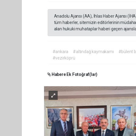
Anadolu Ajansı (AA), İhlas Haber Ajansı (İHA
tüm haberler, sitemizin editörlerinin müdaha
alan hukuki muhataplar haberi geçen ajanslar
#ankara
#altındağ kaymakamı
#bülent 
#vezirköprü
Habere Ek Fotoğraf(lar)