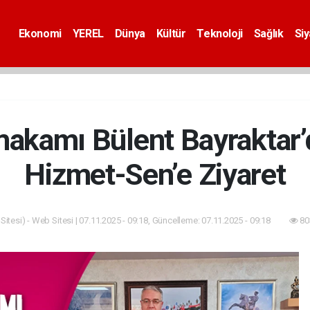
Ekonomi
YEREL
Dünya
Kültür
Teknoloji
Sağlık
Si
akamı Bülent Bayraktar’
Hizmet-Sen’e Ziyaret
itesi) - Web Sitesi | 07.11.2025 - 09:18, Güncelleme: 07.11.2025 - 09:18
80