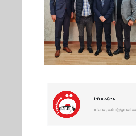
İrfan AĞCA
irfanagca55@gmail.c