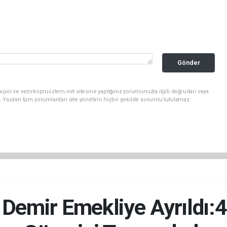
Gönder
uyor ve vezirkopruozlem.net sitesine yaptığınız yorumunuzla ilgili doğrudan veya
. Yazılan tüm yorumlardan site yönetimi hiçbir şekilde sorumlu tutulamaz.
Demir Emekliye Ayrıldı:4