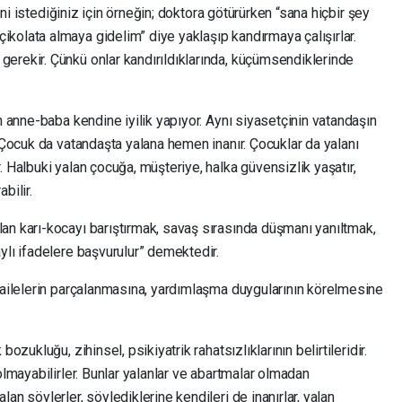
ğini istediğiniz için örneğin; doktora götürürken “sana hiçbir şey
kolata almaya gidelim” diye yaklaşıp kandırmaya çalışırlar.
erekir. Çünkü onlar kandırıldıklarında, küçümsendiklerinde
n anne-baba kendine iyilik yapıyor. Aynı siyasetçinin vatandaşın
… Çocuk da vatandaşta yalana hemen inanır. Çocuklar da yalanı
. Halbuki yalan çocuğa, müşteriye, halka güvensizlik yaşatır,
bilir.
an karı-kocayı barıştırmak, savaş sırasında düşmanı yanıltmak,
ylı ifadelere başvurulur” demektedir.
, ailelerin parçalanmasına, yardımlaşma duygularının körelmesine
ozukluğu, zihinsel, psikiyatrik rahatsızlıklarının belirtileridir.
olmayabilirler. Bunlar yalanlar ve abartmalar olmadan
an söylerler, söylediklerine kendileri de inanırlar, yalan