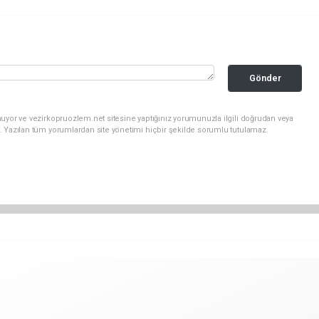
Gönder
uyor ve vezirkopruozlem.net sitesine yaptığınız yorumunuzla ilgili doğrudan veya
. Yazılan tüm yorumlardan site yönetimi hiçbir şekilde sorumlu tutulamaz.