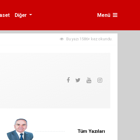
yaset
Diğer
Menü
Bu yazı 1586+ kez okundu.
Tüm Yazıları