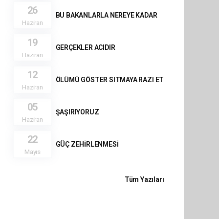
26
BU BAKANLARLA NEREYE KADAR
Haziran
19
GERÇEKLER ACIDIR
Haziran
12
ÖLÜMÜ GÖSTER SITMAYA RAZI ET
Haziran
05
ŞAŞIRIYORUZ
Haziran
22
GÜÇ ZEHİRLENMESİ
Mayıs
Tüm Yazıları