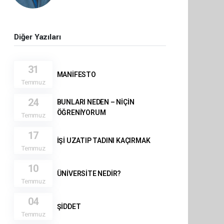
Diğer Yazıları
31
MANİFESTO
Temmuz
24
BUNLARI NEDEN – NİÇİN
ÖĞRENİYORUM
Temmuz
17
İŞİ UZATIP TADINI KAÇIRMAK
Temmuz
10
ÜNİVERSİTE NEDİR?
Temmuz
04
ŞİDDET
Temmuz