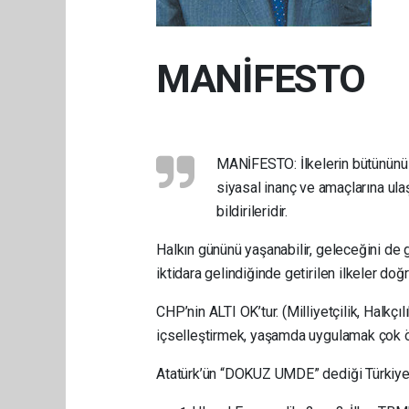
MANİFESTO
MANİFESTO: İlkelerin bütününü i
siyasal inanç ve amaçlarına ulaşa
bildirileridir.
Halkın gününü yaşanabilir, geleceğini de 
iktidara gelindiğinde getirilen ilkeler d
CHP’nin ALTI OK’tur. (Milliyetçilik, Halkçıl
içselleştirmek, yaşamda uygulamak çok ö
Atatürk’ün “DOKUZ UMDE” dediği Türkiye’ni