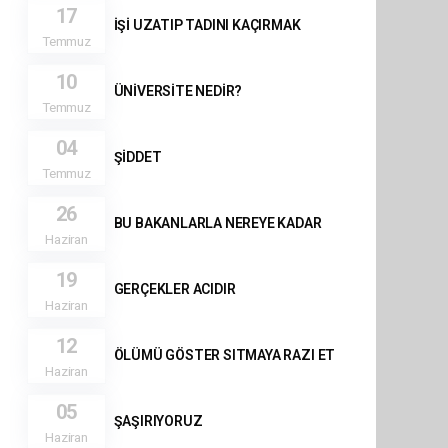
17
İŞİ UZATIP TADINI KAÇIRMAK
Temmuz
10
ÜNİVERSİTE NEDİR?
Temmuz
04
ŞİDDET
Temmuz
26
BU BAKANLARLA NEREYE KADAR
Haziran
19
GERÇEKLER ACIDIR
Haziran
12
ÖLÜMÜ GÖSTER SITMAYA RAZI ET
Haziran
05
ŞAŞIRIYORUZ
Haziran