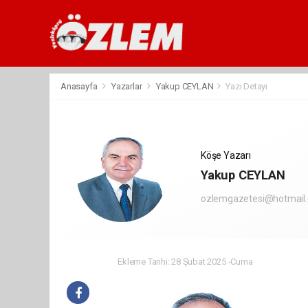
Anasayfa
Yazarlar
Yakup CEYLAN
Yazı Detayı
Köşe Yazarı
Yakup CEYLAN
ozlemgazetesi@hotmail
Ekleme Tarihi: 28 Şubat 2025 -Cuma