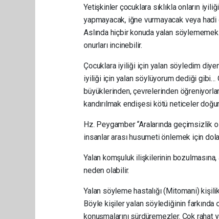
Yetişkinler çocuklara sıklıkla onların iyili
yapmayacak, iğne vurmayacak veya hadi çi
Aslında hiçbir konuda yalan söylememek g
onurları incinebilir.
Çocuklara iyiliği için yalan söyledim diye
iyiliği için yalan söylüyorum dediği gibi
büyüklerinden, çevrelerinden öğreniyorlar
kandırılmak endişesi kötü neticeler doğura
Hz. Peygamber “Aralarında geçimsizlik ol
insanlar arası husumeti önlemek için dola
Yalan komşuluk ilişkilerinin bozulmasına
neden olabilir.
Yalan söyleme hastalığı (Mitomani) kişilik b
Böyle kişiler yalan söylediğinin farkında 
konuşmalarını sürdüremezler. Çok rahat yal