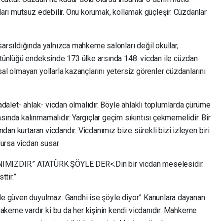
nları mutsuz edebilir. Onu korumak, kollamak güçleşir. Cüzdanlar
arsıldığında yalnızca mahkeme salonları değil okullar,
üstünlüğü endeksinde 173 ülke arsında 148. vicdan ile cüzdan
sal olmayan yollarla kazançlarını yetersiz görenler cüzdanlarını
 adalet- ahlak- vicdan olmalıdır. Böyle ahlaklı toplumlarda çürüme
sında kalınmamalıdır. Yargıçlar geçim sıkıntısı çekmemelidir. Bir
ından kurtaran vicdandır. Vicdanımız bize sürekli bizi izleyen biri
lursa vicdan susar.
IMIZDIR.” ATATÜRK ŞÖYLE DER<.Din bir vicdan meselesidir.
tir.”
rde güven duyulmaz. Gandhi ise şöyle diyor” Kanunlara dayanan
keme vardır ki bu da her kişinin kendi vicdanıdır. Mahkeme