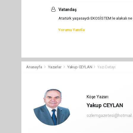
Vatandaş
Atatürk yaşasaydı EKOSİSTEM le alakalı ne 
Yorumu Yanıtla
Anasayfa
Yazarlar
Yakup CEYLAN
Yazı Detayı
Köşe Yazarı
Yakup CEYLAN
ozlemgazetesi@hotmail