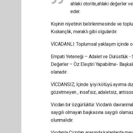
ahlaki otorite,ahlaki değerler
eder.
Kişinin niyetinin belirlenmesinde ve toplu
Kıskançlık,
meraklı gibi olgulardır.
VİCADANLI: Toplumsal yaklaşım içinde olu
Empati Yeteneği – Adalet ve Dürüstlük - 
Değerler – Öz Eleştiri Yapabilme- Başkal
olanadır.
VİCDANSIZ; İçinde iyiyi kötüyü ayırma du
gözetmeyen , insafsız, adaletsiz, antiso
Vicdan bir özgürlüktür. Vicdanlı davranm
saygılı olmayan başkasına saygılı olamaz.
olunmalıdır.
Vicdanla Cüzdan arasında kalanlarda mevc