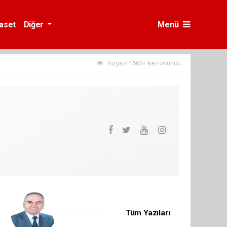
yaset
Diğer
Menü
Bu yazı 1563+ kez okundu.
Tüm Yazıları