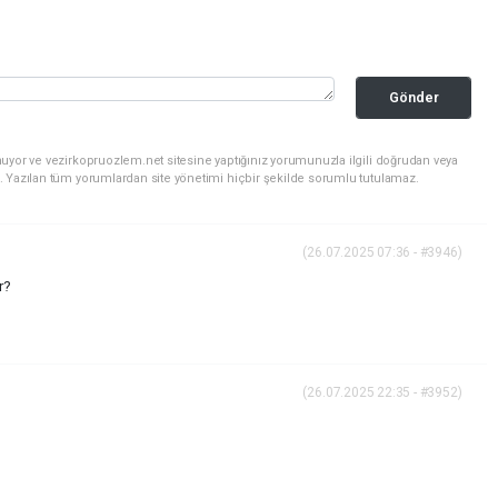
Gönder
uyor ve vezirkopruozlem.net sitesine yaptığınız yorumunuzla ilgili doğrudan veya
. Yazılan tüm yorumlardan site yönetimi hiçbir şekilde sorumlu tutulamaz.
(26.07.2025 07:36 - #3946)
r?
(26.07.2025 22:35 - #3952)