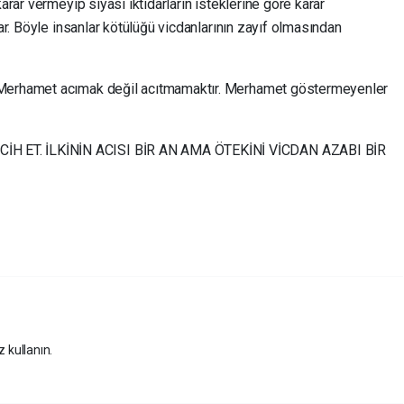
arar vermeyip siyasi iktidarların isteklerine göre karar
lar. Böyle insanlar kötülüğü vicdanlarının zayıf olmasından
 Merhamet acımak değil acıtmamaktır. Merhamet göstermeyenler
H ET. İLKİNİN ACISI BİR AN AMA ÖTEKİNİ VİCDAN AZABI BİR
z kullanın.