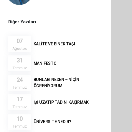
Diğer Yazıları
07
KALİTE VE BİNEK TAŞI
Ağustos
31
MANİFESTO
Temmuz
24
BUNLARI NEDEN – NİÇİN
ÖĞRENİYORUM
Temmuz
17
İŞİ UZATIP TADINI KAÇIRMAK
Temmuz
10
ÜNİVERSİTE NEDİR?
Temmuz