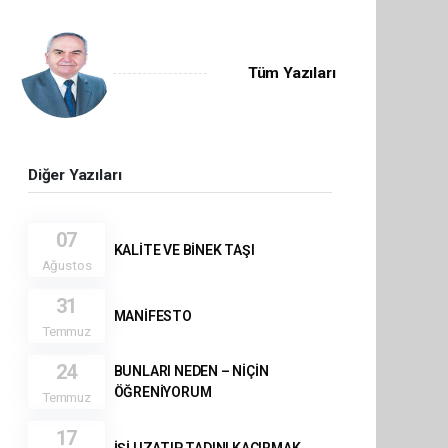
Tüm Yazıları
Diğer Yazıları
07
KALİTE VE BİNEK TAŞI
Ağustos
31
MANİFESTO
Temmuz
24
BUNLARI NEDEN – NİÇİN
ÖĞRENİYORUM
Temmuz
17
İŞİ UZATIP TADINI KAÇIRMAK