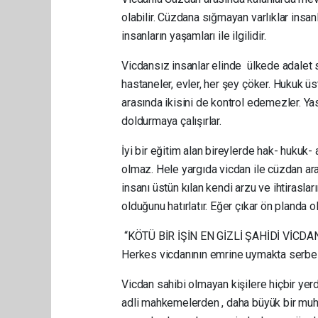
olabilir. Cüzdana sığmayan varlıklar insa
insanların yaşamları ile ilgilidir.
Vicdansız insanlar elinde ülkede adalet s
hastaneler, evler, her şey çöker. Hukuk 
arasında ikisini de kontrol edemezler. Ya
doldurmaya çalışırlar.
İyi bir eğitim alan bireylerde hak- hukuk-
olmaz. Hele yargıda vicdan ile cüzdan ara
insanı üstün kılan kendi arzu ve ihtiraslar
olduğunu hatırlatır. Eğer çıkar ön planda o
“KÖTÜ BİR İŞİN EN GİZLİ ŞAHİDİ VİCDAN
Herkes vicdanının emrine uymakta serbest
Vicdan sahibi olmayan kişilere hiçbir ye
adli mahkemelerden , daha büyük bir muha