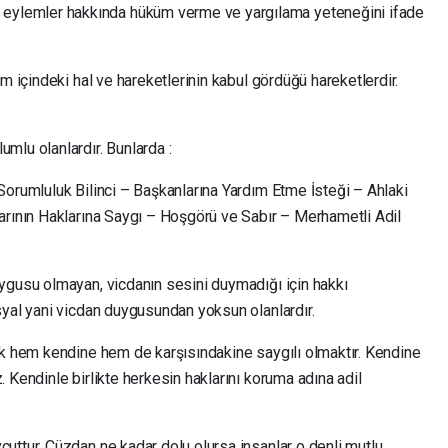
 ve eylemler hakkında hüküm verme ve yargılama yeteneğini ifade
m içindeki hal ve hareketlerinin kabul gördüğü hareketlerdir.
mlu olanlardır. Bunlarda :
Sorumluluk Bilinci – Başkanlarına Yardım Etme İsteği – Ahlaki
arının Haklarına Saygı – Hoşgörü ve Sabır – Merhametli Adil
ygusu olmayan, vicdanın sesini duymadığı için hakkı
syal yani vicdan duygusundan yoksun olanlardır.
ak hem kendine hem de karşısındakine saygılı olmaktır. Kendine
 Kendinle birlikte herkesin haklarını koruma adına adil
uttur. Cüzdan ne kadar dolu olursa insanlar o denli mutlu