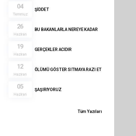
04
ŞİDDET
Temmuz
26
BU BAKANLARLA NEREYE KADAR
Haziran
19
GERÇEKLER ACIDIR
Haziran
12
ÖLÜMÜ GÖSTER SITMAYA RAZI ET
Haziran
05
ŞAŞIRIYORUZ
Haziran
Tüm Yazıları