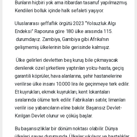
Bunların hiçbiri yok ama itibardan tasarruf yapılmazmış.
Kendileri bolluk içinde halk sefaleti yaşıyor.
Uluslararası şeffaflık örgütü 2023 “Yolsuzluk Algı
Endeksi” Raporuna göre 180 ülke arasında 115.
durumdayız. Zambiya, Gambiya gibi Afrika'nın
gelişmemiş ülkelerinin bile gerisinde kalmışız.
Ülke gelirleri devletten beş kuruş bile çıkmayacak
denilerek özel şirketlere yaptırılan yolcu-hasta, geçiş
garantili köprüler, hava alanlarına, şehir hastanelerine
verilirse ülke insanı 10.000 lira ile geçinmeye terk edilir.
Et kuyrukları, ekmek kuyrukları, kent lokantaları
sıralarında ölüme terk edilir. Fabrikaları satılır, limanları
verilir ise yabancıların eline bakılır. Başarısız Devlet-
Kırılgan Devlet olunur ve çöküş başlar.
Bu başarısızlıklar bir dönüm noktası olabilir. Dünya
ülkeleri savaş durumunda. Ülkeler yıkılıyor ve hastalıklar