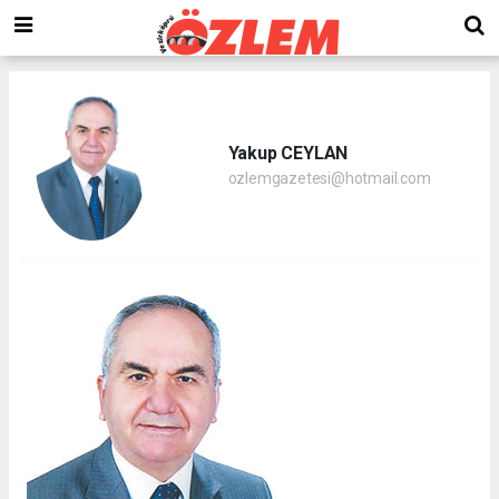
Yakup CEYLAN
ozlemgazetesi@hotmail.com