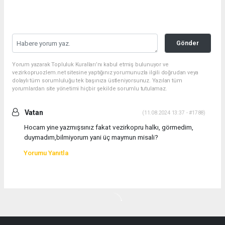
Gönder
Yorum yazarak Topluluk Kuralları’nı kabul etmiş bulunuyor ve
vezirkopruozlem.net sitesine yaptığınız yorumunuzla ilgili doğrudan veya
dolaylı tüm sorumluluğu tek başınıza üstleniyorsunuz. Yazılan tüm
yorumlardan site yönetimi hiçbir şekilde sorumlu tutulamaz.
Vatan
(11.08.2024 13:37 - #1788)
Hocam yine yazmışsınız fakat vezirkopru halkı, görmedim,
duymadım,bilmiyorum yani üç maymun misali?
Yorumu Yanıtla