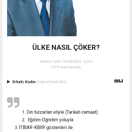
ÜLKE NASIL ÇÖKER?
Ekleme Tarihi: 09.08.2024 - 20:24
1571+ kez okundu.
Erkek
|
Kadın
(Haberi Sesli Oku)
Din tüccarları eliyle (Tarikat-cemaat)
Eğitim-Öğretim yoluyla
İTİBAR-KİBİR gösterileri ile