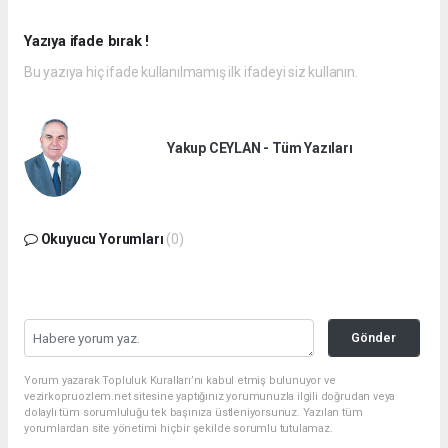
Yazıya ifade bırak !
Bu yazıya hiç ifade kullanılmamış ilk ifadeyi siz kullanın.
Yakup CEYLAN - Tüm Yazıları
Okuyucu Yorumları
(0)
Gönder
Yorum yazarak Topluluk Kuralları’nı kabul etmiş bulunuyor ve
vezirkopruozlem.net sitesine yaptığınız yorumunuzla ilgili doğrudan veya
dolaylı tüm sorumluluğu tek başınıza üstleniyorsunuz. Yazılan tüm
yorumlardan site yönetimi hiçbir şekilde sorumlu tutulamaz.