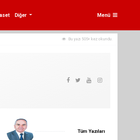
yaset
Diğer
Menü
Bu yazı 505+ kez okundu.
Tüm Yazıları