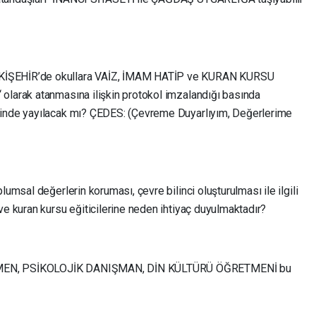
KİŞEHİR’de okullara VAİZ, İMAM HATİP ve KURAN KURSU
olarak atanmasına ilişkin protokol imzalandığı basında
linde yayılacak mı? ÇEDES: (Çevreme Duyarlıyım, Değerlerime
lumsal değerlerin koruması, çevre bilinci oluşturulması ile ilgili
ve kuran kursu eğiticilerine neden ihtiyaç duyulmaktadır?
TMEN, PSİKOLOJİK DANIŞMAN, DİN KÜLTÜRÜ ÖĞRETMENİ bu