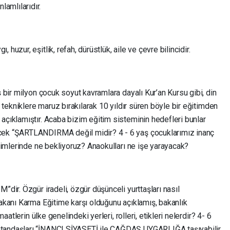
lamlılarıdır.
huzur, eşitlik, refah, dürüstlük, aile ve çevre bilincidir.
ş bir milyon çocuk soyut kavramlara dayalı Kur’an Kursu gibi, din
l tekniklere maruz bırakılarak 10 yıldır süren böyle bir eğitimden
açıklamıştır. Acaba bizim eğitim sisteminin hedefleri bunlar
cek “ŞARTLANDIRMA değil midir? 4 - 6 yaş çocuklarımız inanç
itimlerinde ne bekliyoruz? Anaokulları ne işe yarayacak?
”dir. Özgür iradeli, özgür düşünceli yurttaşları nasıl
Bakanı Karma Eğitime karşı olduğunu açıklamış, bakanlık
maatlerin ülke genelindeki yerleri, rolleri, etikleri nelerdir? 4- 6
atandaşları “İNANCI SİYASETİ ile ÇAĞDAŞ UYGARLIĞA taşıyabilir