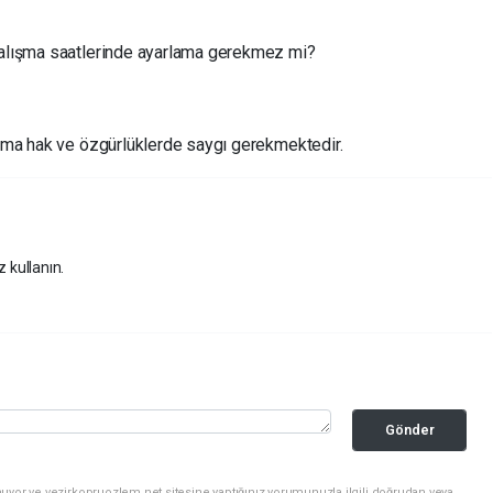
 çalışma saatlerinde ayarlama gerekmez mi?
e ama hak ve özgürlüklerde saygı gerekmektedir.
z kullanın.
Gönder
uyor ve vezirkopruozlem.net sitesine yaptığınız yorumunuzla ilgili doğrudan veya