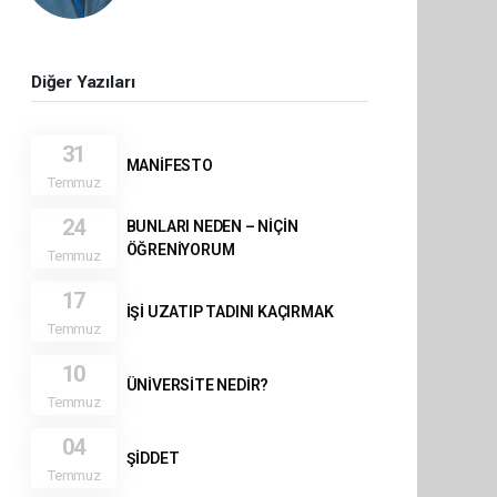
Diğer Yazıları
31
MANİFESTO
Temmuz
24
BUNLARI NEDEN – NİÇİN
ÖĞRENİYORUM
Temmuz
17
İŞİ UZATIP TADINI KAÇIRMAK
Temmuz
10
ÜNİVERSİTE NEDİR?
Temmuz
04
ŞİDDET
Temmuz