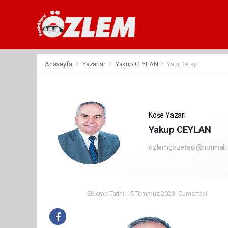
Anasayfa
Yazarlar
Yakup CEYLAN
Yazı Detayı
Köşe Yazarı
Yakup CEYLAN
ozlemgazetesi@hotmail
Ekleme Tarihi: 15 Temmuz 2023 -Cumartesi