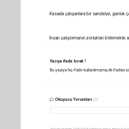
Kasada çalışanlara bir sandalye, günlük
İnsan çalıştırmanın zorlukları bilinmekt
Yazıya ifade bırak !
Bu yazıya hiç ifade kullanılmamış ilk ifadeyi si
Okuyucu Yorumları
(0)
Yorum yazarak Topluluk Kuralları’nı kabul etmiş bulun