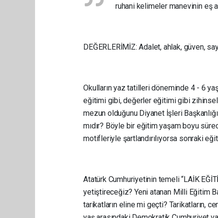
ruhani kelimeler manevinin eş an
DEĞERLERİMİZ: Adalet, ahlak, güven, saygı, 
Okulların yaz tatilleri döneminde 4 - 6 ya
eğitimi gibi, değerler eğitimi gibi zihinse
mezun olduğunu Diyanet İşleri Başkanlığı 
mıdır? Böyle bir eğitim yaşam boyu süre
motifleriyle şartlandırılıyorsa sonraki eğ
Atatürk Cumhuriyetinin temeli “LAİK EĞİTİM
yetiştireceğiz? Yeni atanan Milli Eğitim 
tarikatların eline mi geçti? Tarikatların, ce
yaş arasındaki Demokratik Cumhuriyet v