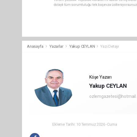
dolaylı tüm sorumluluğu tek başınıza üstleniyorsunuz
Anasayfa
Yazarlar
Yakup CEYLAN
Yazı Detayı
Köşe Yazarı
Yakup CEYLAN
ozlemgazetesi@hotmail
Ekleme Tarihi: 10 Temmuz 2026 -Cuma