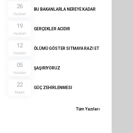
26
BU BAKANLARLA NEREYE KADAR
Haziran
19
GERÇEKLER ACIDIR
Haziran
12
ÖLÜMÜ GÖSTER SITMAYA RAZI ET
Haziran
05
ŞAŞIRIYORUZ
Haziran
22
GÜÇ ZEHİRLENMESİ
Mayıs
Tüm Yazıları