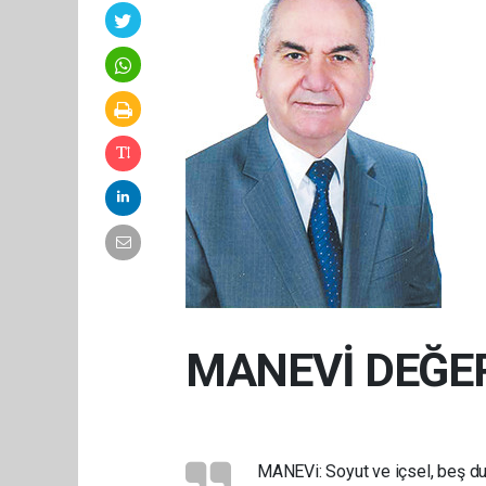
MANEVİ DEĞER
MANEVi: Soyut ve içsel, beş duyu