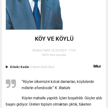
KÖY VE KÖYLÜ
Ekleme Tarihi: 22.03.2024 - 17:39
1601+ kez okundu.
Erkek
|
Kadın
(Haberi Sesli Oku)
“Köyler ülkemizin kılcal damarları, köylülerde
milletin efendisidir.” K. Atatürk
Köyler mahalle yapıldı. İçleri boşaltıldı. Göçler aldı
başını gidiyor. Üreten toplum olmaktan çıktık, tüketen