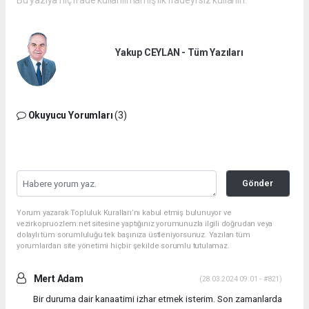
Bu yazıya hiç ifade kullanılmamış ilk ifadeyi siz kullanın.
Yakup CEYLAN - Tüm Yazıları
Okuyucu Yorumları
(3)
Gönder
Yorum yazarak Topluluk Kuralları’nı kabul etmiş bulunuyor ve
vezirkopruozlem.net sitesine yaptığınız yorumunuzla ilgili doğrudan veya
dolaylı tüm sorumluluğu tek başınıza üstleniyorsunuz. Yazılan tüm
yorumlardan site yönetimi hiçbir şekilde sorumlu tutulamaz.
Mert Adam
(28.03.2024 09:01 - #821)
Bir duruma dair kanaatimi izhar etmek isterim. Son zamanlarda