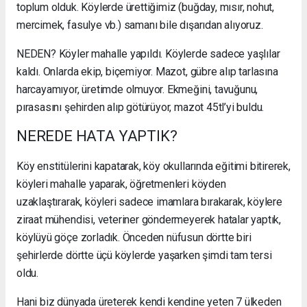
toplum olduk. Köylerde ürettiğimiz (buğday, mısır, nohut,
mercimek, fasulye vb.) samanı bile dışarıdan alıyoruz.
NEDEN? Köyler mahalle yapıldı. Köylerde sadece yaşlılar
kaldı. Onlarda ekip, biçemiyor. Mazot, gübre alıp tarlasına
harcayamıyor, üretimde olmuyor. Ekmeğini, tavuğunu,
pırasasını şehirden alıp götürüyor, mazot 45tl’yi buldu.
NEREDE HATA YAPTIK?
Köy enstitülerini kapatarak, köy okullarında eğitimi bitirerek,
köyleri mahalle yaparak, öğretmenleri köyden
uzaklaştırarak, köyleri sadece imamlara bırakarak, köylere
ziraat mühendisi, veteriner göndermeyerek hatalar yaptık,
köylüyü göçe zorladık. Önceden nüfusun dörtte biri
şehirlerde dörtte üçü köylerde yaşarken şimdi tam tersi
oldu.
Hani biz dünyada üreterek kendi kendine yeten 7 ülkeden