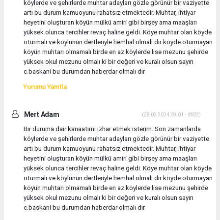
köylerde ve şehirlerde muhtar adayları gözle görünür bir vaziyette
artı bu durum kamuoyunu rahatsız etmektedir. Muhtar, ihtiyar
heyetini oluşturan köyün mülkü amiri gibi birşey ama maaşları
yüksek olunca tercihler revaç haline geldi. Köye muhtar olan köyde
oturmalı ve köylünün dertleriyle hemhal olmalı dır köyde oturmayan
köyün muhtarı olmamalı birde en az köylerde lise mezunu şehirde
yüksek okul mezunu olmalı ki bir değeri ve kuralı olsun sayın
c.baskani bu durumdan haberdar olmalı dır.
Yorumu Yanıtla
Mert Adam
(28.03.2024 09:01 - #822)
Bir duruma dair kanaatimi izhar etmek isterim. Son zamanlarda
köylerde ve şehirlerde muhtar adayları gözle görünür bir vaziyette
artı bu durum kamuoyunu rahatsız etmektedir. Muhtar, ihtiyar
heyetini oluşturan köyün mülkü amiri gibi birşey ama maaşları
yüksek olunca tercihler revaç haline geldi. Köye muhtar olan köyde
oturmalı ve köylünün dertleriyle hemhal olmalı dır köyde oturmayan
köyün muhtarı olmamalı birde en az köylerde lise mezunu şehirde
yüksek okul mezunu olmalı ki bir değeri ve kuralı olsun sayın
c.baskani bu durumdan haberdar olmalı dır.