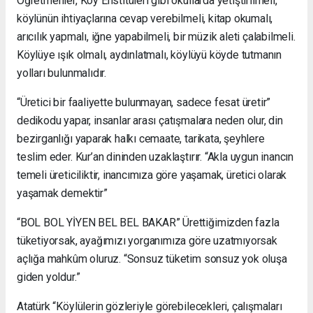
Öğretmenler, Köy Enstitüleri gibi okullarda yetiştirilmeli,
köylünün ihtiyaçlarına cevap verebilmeli, kitap okumalı,
arıcılık yapmalı, iğne yapabilmeli, bir müzik aleti çalabilmeli.
Köylüye ışık olmalı, aydınlatmalı, köylüyü köyde tutmanın
yolları bulunmalıdır.
“Üretici bir faaliyette bulunmayan, sadece fesat üretir”
dedikodu yapar, insanlar arası çatışmalara neden olur, din
bezirganlığı yaparak halkı cemaate, tarikata, şeyhlere
teslim eder. Kur’an dininden uzaklaştırır. “Akla uygun inancın
temeli üreticiliktir, inancımıza göre yaşamak, üretici olarak
yaşamak demektir”
“BOL BOL YİYEN BEL BEL BAKAR” Ürettiğimizden fazla
tüketiyorsak, ayağımızı yorganımıza göre uzat
mıyorsak
açlığa mahkûm oluruz. “Sonsuz tüketim sonsuz yok oluşa
giden yoldur.”
Atatürk “Köylülerin gözleriyle görebilecekleri, ç
alışmaları