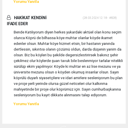
Yorumu Yanıtla
HAKİKAT KENDİNİ
(28.03.2024 12:18 - #828)
IFADE EDER
Bende Katılıyorum diyen herkes yukardaki aktüel olan konu seçim
olunca Köprü de bilhassa köye muhtar olanlar köyde ikamet
edenler olsun. Muhtar köye hizmet etsin, bir hastanın yanında
dertlessin, sıkıntısı olanın çözümü oldun, darda düşenin yanim da
olsun. Biz bu köyleri bu şekilde degersizlestirirsek bakınız şehir
çekilmez olur köylerde şuan tavuk bile beslenmiyor tarlalar nitelikli
sürülüp ekim yapılmıyor. Köyde ki muhtar en az lise mezunu ve ya
üniversite mezunu olsun o köyden okumuş insanlar olsun. Sayın
köprülü duyarlı siyasetçilere ve idari amirlere sesleniyorum bu plan
ve proje yerli yerinde olursa güzel neticeleri olur kalkınma
mahiyetinde bir proje olur köprümüz için. Sayın cumhurbaşkanına
sesleniyorum bu kayıt dikkate alınmasını talep ediyorum.
Yorumu Yanıtla