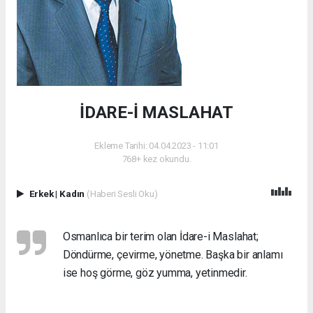
İDARE-İ MASLAHAT
Ekleme Tarihi: 04.04.2023 - 11:01
768+ kez okundu.
Erkek
|
Kadın
(Haberi Sesli Oku)
Osmanlıca bir terim olan İdare-i Maslahat;
Döndürme, çevirme, yönetme. Başka bir anlamı
ise hoş görme, göz yumma, yetinmedir.