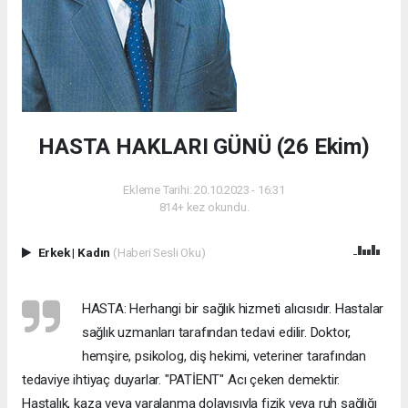
HASTA HAKLARI GÜNÜ (26 Ekim)
Ekleme Tarihi: 20.10.2023 - 16:31
814+ kez okundu.
Erkek
|
Kadın
(Haberi Sesli Oku)
HASTA: Herhangi bir sağlık hizmeti alıcısıdır. Hastalar
sağlık uzmanları tarafından tedavi edilir. Doktor,
hemşire, psikolog, diş hekimi, veteriner tarafından
tedaviye ihtiyaç duyarlar. "PATİENT" Acı çeken demektir.
Hastalık, kaza veya yaralanma dolayısıyla fizik veya ruh sağlığı