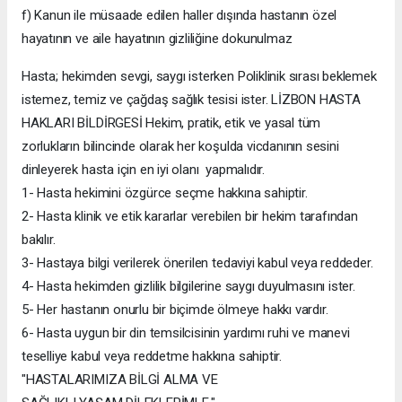
f) Kanun ile müsaade edilen haller dışında hastanın özel
hayatının ve aile hayatının gizliliğine dokunulmaz
Hasta; hekimden sevgi, saygı isterken Poliklinik sırası beklemek
istemez, temiz ve çağdaş sağlık tesisi ister. LİZBON HASTA
HAKLARI BİLDİRGESİ Hekim, pratik, etik ve yasal tüm
zorlukların bilincinde olarak her koşulda vicdanının sesini
dinleyerek hasta için en iyi olanı yapmalıdır.
1- Hasta hekimini özgürce seçme hakkına sahiptir.
2- Hasta klinik ve etik kararlar verebilen bir hekim tarafından
bakılır.
3- Hastaya bilgi verilerek önerilen tedaviyi kabul veya reddeder.
4- Hasta hekimden gizlilik bilgilerine saygı duyulmasını ister.
5- Her hastanın onurlu bir biçimde ölmeye hakkı vardır.
6- Hasta uygun bir din temsilcisinin yardımı ruhi ve manevi
teselliye kabul veya reddetme hakkına sahiptir.
"HASTALARIMIZA BİLGİ ALMA VE