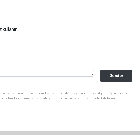
z kullanın.
Gönder
uyor ve vezirkopruozlem.net sitesine yaptığınız yorumunuzla ilgili doğrudan veya
. Yazılan tüm yorumlardan site yönetimi hiçbir şekilde sorumlu tutulamaz.