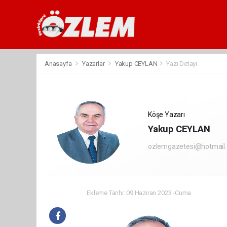
Anasayfa
Yazarlar
Yakup CEYLAN
Yazı Detayı
Köşe Yazarı
Yakup CEYLAN
ozlemgazetesi@hotmail
Ekleme Tarihi: 09 Haziran 2023 -Cuma