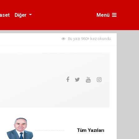
yaset
Diğer
Menü
Bu yazı 960+ kez okundu.
Tüm Yazıları