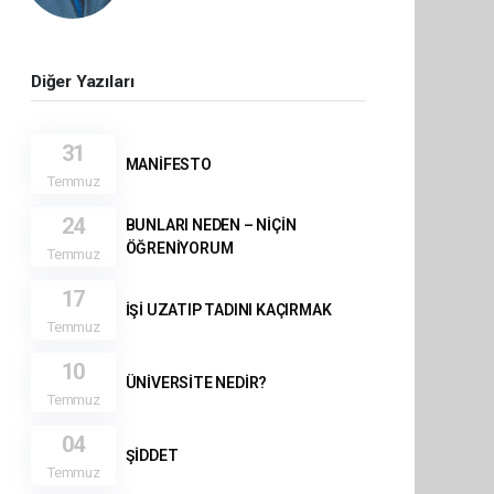
Diğer Yazıları
31
MANİFESTO
Temmuz
24
BUNLARI NEDEN – NİÇİN
ÖĞRENİYORUM
Temmuz
17
İŞİ UZATIP TADINI KAÇIRMAK
Temmuz
10
ÜNİVERSİTE NEDİR?
Temmuz
04
ŞİDDET
Temmuz