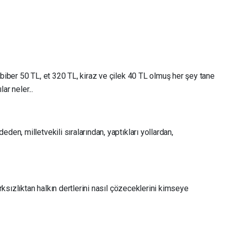
 biber 50 TL, et 320 TL, kiraz ve çilek 40 TL olmuş her şey tane
lar neler...
den, milletvekili sıralarından, yaptıkları yollardan,
arksızlıktan halkın dertlerini nasıl çözeceklerini kimseye