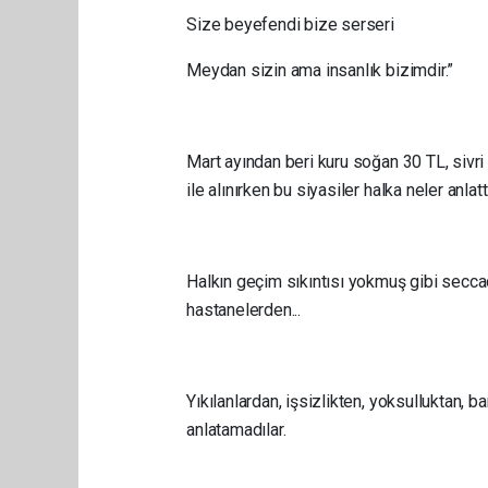
Size beyefendi bize serseri
Meydan sizin ama insanlık bizimdir.”
Mart ayından beri kuru soğan 30 TL, sivri
ile alınırken bu siyasiler halka neler anlattı
Halkın geçim sıkıntısı yokmuş gibi seccade
hastanelerden...
Yıkılanlardan, işsizlikten, yoksulluktan, b
anlatamadılar.