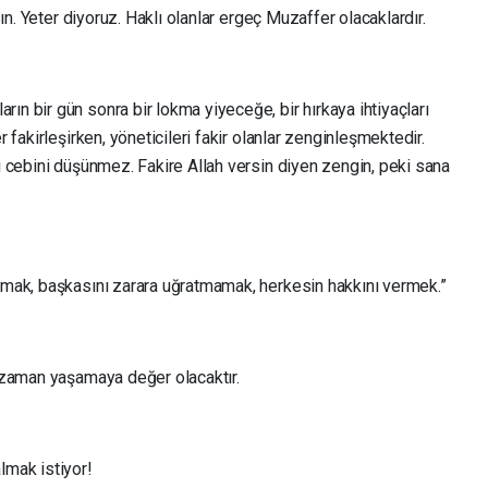
lsın. Yeter diyoruz. Haklı olanlar ergeç Muzaffer olacaklardır.
ın bir gün sonra bir lokma yiyeceğe, bir hırkaya ihtiyaçları
r fakirleşirken, yöneticileri fakir olanlar zenginleşmektedir.
di cebini düşünmez. Fakire Allah versin diyen zengin, peki sana
şamak, başkasını zarara uğratmamak, herkesin hakkını vermek.”
o zaman yaşamaya değer olacaktır.
lmak istiyor!