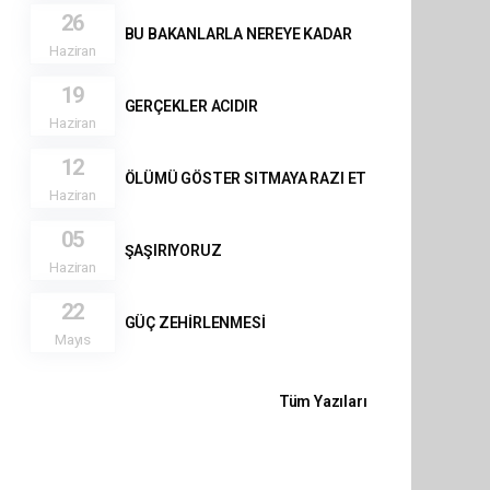
26
BU BAKANLARLA NEREYE KADAR
Haziran
19
GERÇEKLER ACIDIR
Haziran
12
ÖLÜMÜ GÖSTER SITMAYA RAZI ET
Haziran
05
ŞAŞIRIYORUZ
Haziran
22
GÜÇ ZEHİRLENMESİ
Mayıs
Tüm Yazıları