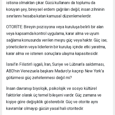
istisna olmaktan çıkar. Gücü kullananı da toplumu da
koruyan şey, bireysel erdem çağrıları değil; insan zihninin
sınırlarını hesaba katan kamusal düzenlemelerdir.
OTORİTE: Bireyin pozisyona veya kuruluşa belirli bir alan
veya kapsamda kontrol uygulama, karar alma ve uyum
sağlama konusunda verilen meşru güç veya haktır. Güç ise;
yöneticilerin veya liderlerin bir kuruluş içinde etki yaratma,
karar alma ve istenen sonuçlara ulaşma kapasitesidir.
İsrail’in Filistin'i işgali, İran, Suriye ve Lübnan'a saldırması,
ABD'nin Venezuela başkanı Maduro'yı kaçırıp New York'a
götürmesi güç zehirlenmesi değil mi?
İnsan davranışı biyolojik, psikolojik ve sosyo kültürel
faktörler olarak üç temel bileşeni vardır. Güç zamana ve
kişiye göre değişiklik gösterebilir. Güç ve otorite aynı
kavramlar olmayıp gücün yasal hali otoritedir.