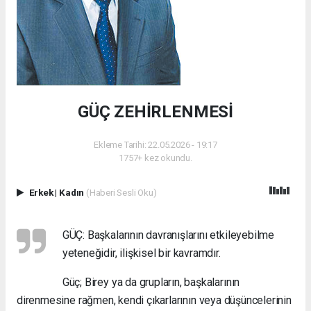
GÜÇ ZEHİRLENMESİ
Ekleme Tarihi: 22.05.2026 - 19:17
1757+ kez okundu.
Erkek
|
Kadın
(Haberi Sesli Oku)
GÜÇ: Başkalarının davranışlarını etkileyebilme
yeteneğidir, ilişkisel bir kavramdır.
Güç; Birey ya da grupların, başkalarının
direnmesine rağmen, kendi çıkarlarının veya düşüncelerinin