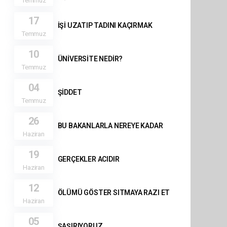
17
İŞİ UZATIP TADINI KAÇIRMAK
Temmuz
10
ÜNİVERSİTE NEDİR?
Temmuz
04
ŞİDDET
Temmuz
26
BU BAKANLARLA NEREYE KADAR
Haziran
19
GERÇEKLER ACIDIR
Haziran
12
ÖLÜMÜ GÖSTER SITMAYA RAZI ET
Haziran
05
ŞAŞIRIYORUZ