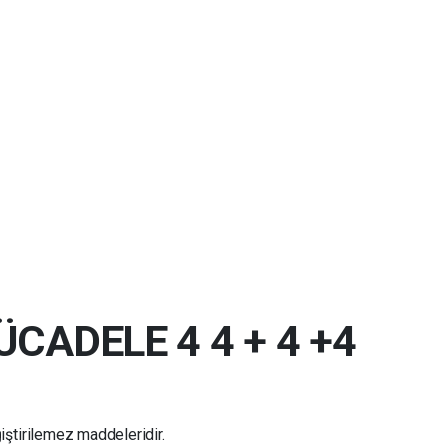
CADELE 4 4 + 4 +4
iştirilemez maddeleridir.