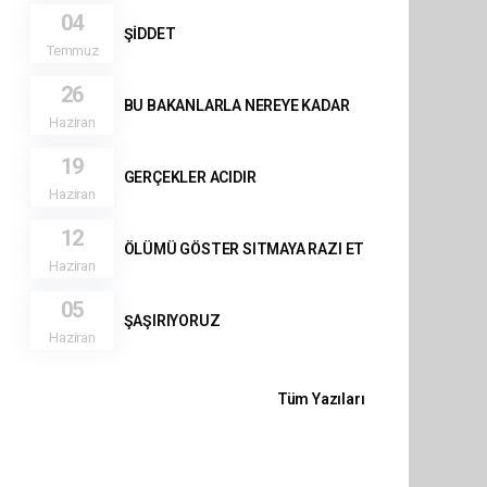
04
ŞİDDET
Temmuz
26
BU BAKANLARLA NEREYE KADAR
Haziran
19
GERÇEKLER ACIDIR
Haziran
12
ÖLÜMÜ GÖSTER SITMAYA RAZI ET
Haziran
05
ŞAŞIRIYORUZ
Haziran
Tüm Yazıları