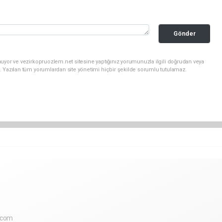
Gönder
uyor ve vezirkopruozlem.net sitesine yaptığınız yorumunuzla ilgili doğrudan veya
. Yazılan tüm yorumlardan site yönetimi hiçbir şekilde sorumlu tutulamaz.
.com