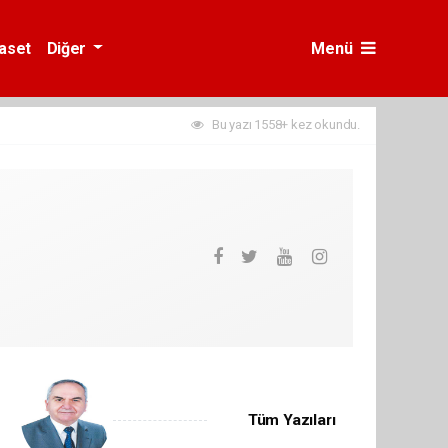
yaset
Diğer
Menü
Bu yazı 1558+ kez okundu.
Tüm Yazıları