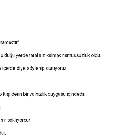
mamaktır.”
m olduğu yerde tarafsız kalmak namussuzluk oldu.
e içerde diye söylenip duruyoruz.
kişi derin bir yalnızlık duygusu içindedir.
.
sır saklıyordur.
ür.