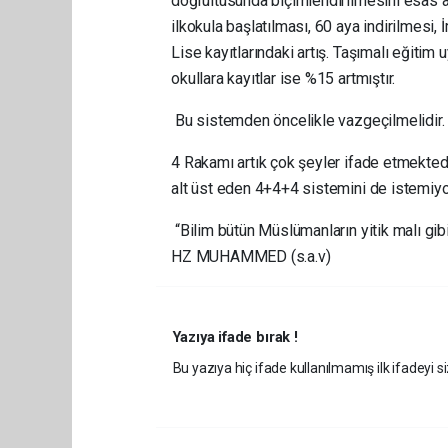
doğrultusunda biçimlendirilmesini esas a
ilkokula başlatılması, 60 aya indirilmesi, 
Lise kayıtlarındaki artış. Taşımalı eğitim 
okullara kayıtlar ise %15 artmıştır.
Bu sistemden öncelikle vazgeçilmelidir.
4 Rakamı artık çok şeyler ifade etmektedi
alt üst eden 4+4+4 sistemini de istemiyo
“Bilim bütün Müslümanların yitik malı gib
HZ MUHAMMED (s.a.v)
Yazıya ifade bırak !
Bu yazıya hiç ifade kullanılmamış ilk ifadeyi si