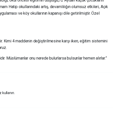
ldığı, okul öncesi eğitimin düştüğü,72 Aydan küçük çocukların
İmam Hatip okullarındaki artış, devamlılığın olumsuz etkileri, Açık
uygulaması ve köy okullarının kapanışı dile getirilmiştir. Özel
r. Kimi 4 maddenin değiştirilmesine karşı iken, eğitim sistemini
ruz.
idir. Müslümanlar onu nerede bulurlarsa bulsunlar hemen alırlar.”
z kullanın.