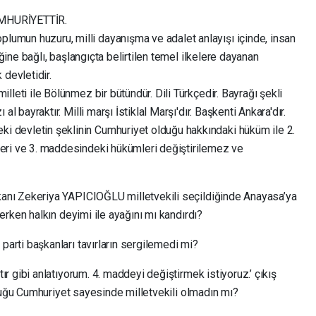
UMHURİYETTİR.
lumun huzuru, milli dayanışma ve adalet anlayışı içinde, insan
liğine bağlı, başlangıçta belirtilen temel ilkelere dayanan
 devletidir.
lleti ile Bölünmez bir bütündür. Dili Türkçedir. Bayrağı şekli
al bayraktır. Milli marşı İstiklal Marşı'dır. Başkenti Ankara'dır.
 devletin şeklinin Cumhuriyet olduğu hakkındaki hüküm ile 2.
eri ve 3. maddesindeki hükümleri değiştirilemez ve
ı Zekeriya YAPICIOĞLU milletvekili seçildiğinde Anayasa’ya
erken halkın deyimi ile ayağını mı kandırdı?
rti başkanları tavırların sergilemedi mi?
 gibi anlatıyorum. 4. maddeyi değiştirmek istiyoruz.’ çıkış
duğu Cumhuriyet sayesinde milletvekili olmadın mı?