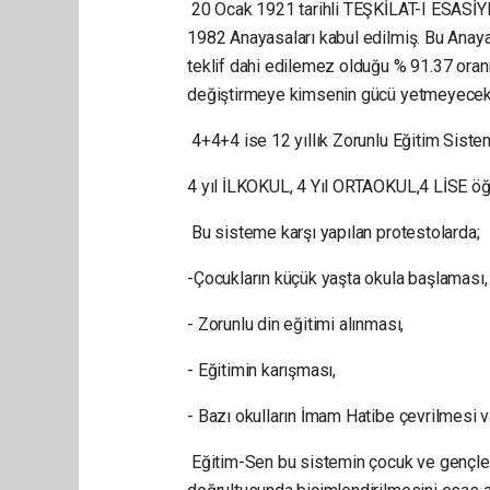
20 Ocak 1921 tarihli TEŞKİLAT-I ESASİ
1982 Anayasaları kabul edilmiş. Bu Anaya
teklif dahi edilemez olduğu % 91.37 oranı
değiştirmeye kimsenin gücü yetmeyecekt
4+4+4 ise 12 yıllık Zorunlu Eğitim Sis
4 yıl İLKOKUL, 4 Yıl ORTAOKUL,4 LİSE öğr
Bu sisteme karşı yapılan protestolarda;
-Çocukların küçük yaşta okula başlaması,
- Zorunlu din eğitimi alınması,
- Eğitimin karışması,
- Bazı okulların İmam Hatibe çevrilmesi va
Eğitim-Sen bu sistemin çocuk ve gençlerim