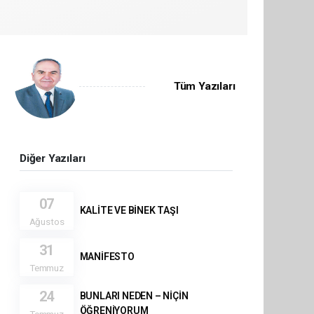
Tüm Yazıları
Diğer Yazıları
07
KALİTE VE BİNEK TAŞI
Ağustos
31
MANİFESTO
Temmuz
24
BUNLARI NEDEN – NİÇİN
ÖĞRENİYORUM
Temmuz