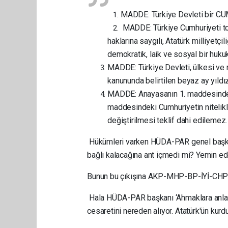
MADDE: Türkiye Devleti bir C
MADDE: Türkiye Cumhuriyeti top
haklarına saygılı, Atatürk milliyetçi
demokratik, laik ve sosyal bir hukuk
MADDE: Türkiye Devleti, ülkesi ve mi
kanununda belirtilen beyaz ay yıldızı 
MADDE: Anayasanın 1. maddesindeki
maddesindeki Cumhuriyetin nitelikl
değiştirilmesi teklif dahi edilemez.
Hükümleri varken HÜDA-PAR genel başkan
bağlı kalacağına ant içmedi mi? Yemin ed
Bunun bu çıkışına AKP-MHP-BP-İYİ-CHP pa
Hala HÜDA-PAR başkanı ‘Ahmaklara anlatır
cesaretini nereden alıyor. Atatürk'ün kur