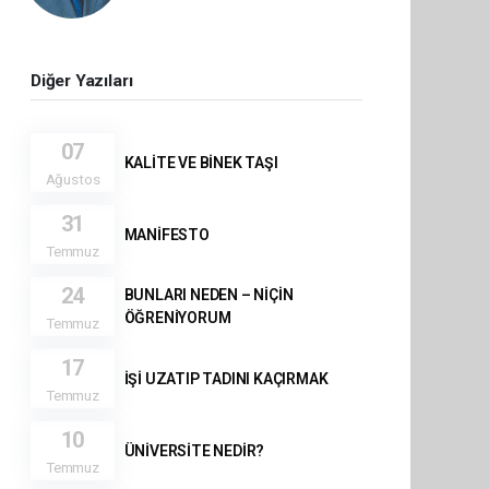
Diğer Yazıları
07
KALİTE VE BİNEK TAŞI
Ağustos
31
MANİFESTO
Temmuz
24
BUNLARI NEDEN – NİÇİN
ÖĞRENİYORUM
Temmuz
17
İŞİ UZATIP TADINI KAÇIRMAK
Temmuz
10
ÜNİVERSİTE NEDİR?
Temmuz