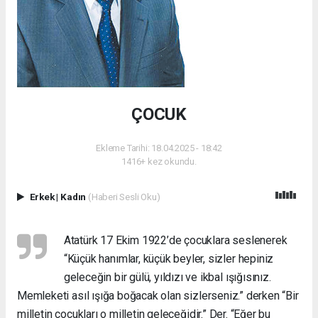
ÇOCUK
Ekleme Tarihi: 18.04.2025 - 18:42
1416+ kez okundu.
Erkek
|
Kadın
(Haberi Sesli Oku)
Atatürk 17 Ekim 1922’de çocuklara seslenerek
“Küçük hanımlar, küçük beyler, sizler hepiniz
geleceğin bir gülü, yıldızı ve ikbal ışığısınız.
Memleketi asıl ışığa boğacak olan sizlerseniz.” derken “Bir
milletin çocukları o milletin geleceğidir.” Der. “Eğer bu