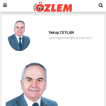
Yakup CEYLAN
ozlemgazetesi@hotmail.com