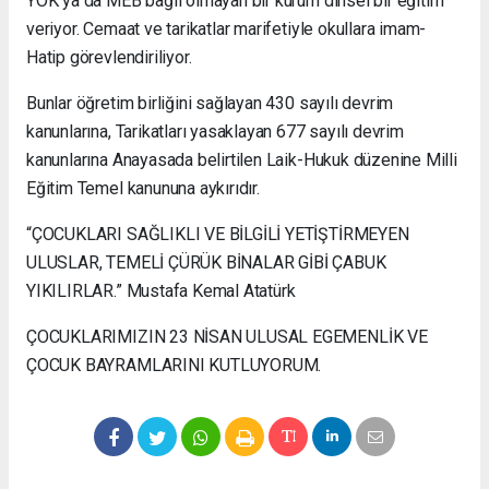
YÖK ya da MEB bağlı olmayan bir kurum dinsel bir eğitim
veriyor. Cemaat ve tarikatlar marifetiyle okullara imam-
Hatip görevlendiriliyor.
Bunlar öğretim birliğini sağlayan 430 sayılı devrim
kanunlarına, Tarikatları yasaklayan 677 sayılı devrim
kanunlarına Anayasada belirtilen Laik-Hukuk düzenine Milli
Eğitim Temel kanununa aykırıdır.
“ÇOCUKLARI SAĞLIKLI VE BİLGİLİ YETİŞTİRMEYEN
ULUSLAR, TEMELİ ÇÜRÜK BİNALAR GİBİ ÇABUK
YIKILIRLAR.” Mustafa Kemal Atatürk
ÇOCUKLARIMIZIN 23 NİSAN ULUSAL EGEMENLİK VE
ÇOCUK BAYRAMLARINI KUTLUYORUM.