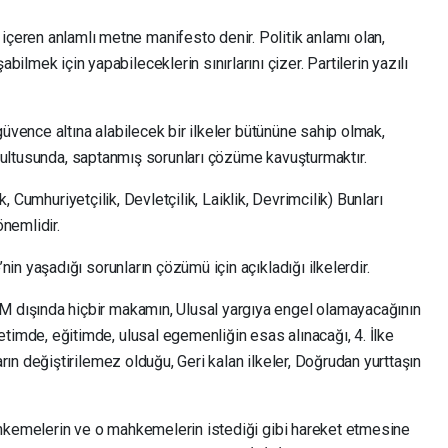
çeren anlamlı metne manifesto denir. Politik anlamı olan,
bilmek için yapabileceklerin sınırlarını çizer. Partilerin yazılı
güvence altına alabilecek bir ilkeler bütününe sahip olmak,
oğrultusunda, saptanmış sorunları çözüme kavuşturmaktır.
ık, Cumhuriyetçilik, Devletçilik, Laiklik, Devrimcilik) Bunları
nemlidir.
n yaşadığı sorunların çözümü için açıkladığı ilkelerdir.
MM dışında hiçbir makamın, Ulusal yargıya engel olamayacağının
etimde, eğitimde, ulusal egemenliğin esas alınacağı, 4. İlke
rarın değiştirilemez olduğu, Geri kalan ilkeler, Doğrudan yurttaşın
ahkemelerin ve o mahkemelerin istediği gibi hareket etmesine