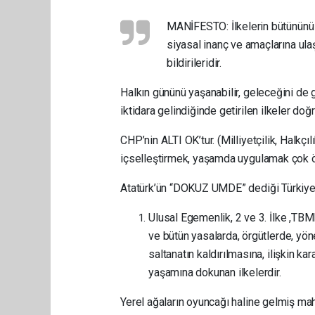
MANİFESTO: İlkelerin bütününü i
siyasal inanç ve amaçlarına ulaşa
bildirileridir.
Halkın gününü yaşanabilir, geleceğini de 
iktidara gelindiğinde getirilen ilkeler d
CHP’nin ALTI OK’tur. (Milliyetçilik, Halkçıl
içselleştirmek, yaşamda uygulamak çok ö
Atatürk’ün “DOKUZ UMDE” dediği Türkiye’ni
Ulusal Egemenlik, 2 ve 3. İlke ,TB
ve bütün yasalarda, örgütlerde, yön
saltanatın kaldırılmasına, ilişkin ka
yaşamına dokunan ilkelerdir.
Yerel ağaların oyuncağı haline gelmiş m