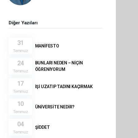
Diğer Yazıları
31
MANİFESTO
Temmuz
24
BUNLARI NEDEN – NİÇİN
ÖĞRENİYORUM
Temmuz
17
İŞİ UZATIP TADINI KAÇIRMAK
Temmuz
10
ÜNİVERSİTE NEDİR?
Temmuz
04
ŞİDDET
Temmuz