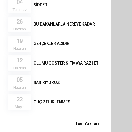
04
ŞİDDET
Temmuz
26
BU BAKANLARLA NEREYE KADAR
Haziran
19
GERÇEKLER ACIDIR
Haziran
12
ÖLÜMÜ GÖSTER SITMAYA RAZI ET
Haziran
05
ŞAŞIRIYORUZ
Haziran
22
GÜÇ ZEHİRLENMESİ
Mayıs
Tüm Yazıları