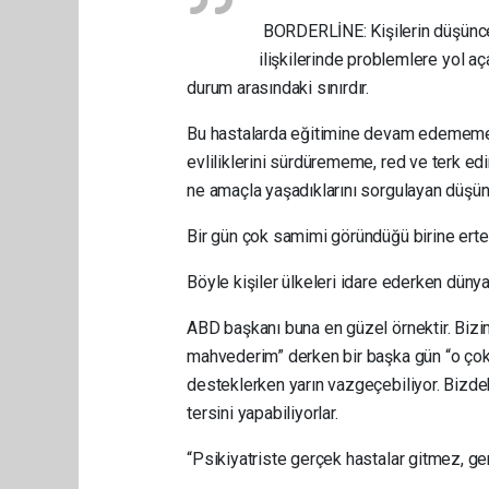
BORDERLİNE: Kişilerin düşünce v
ilişkilerinde problemlere yol aça
durum arasındaki sınırdır.
Bu hastalarda eğitimine devam edememe, o
evliliklerini sürdürememe, red ve terk edin
ne amaçla yaşadıklarını sorgulayan düşünc
Bir gün çok samimi göründüğü birine ertesi 
Böyle kişiler ülkeleri idare ederken dünyay
ABD başkanı buna en güzel örnektir. Biz
mahvederim” derken bir başka gün “o çok a
desteklerken yarın vazgeçebiliyor. Bizdek
tersini yapabiliyorlar.
“Psikiyatriste gerçek hastalar gitmez, gerç