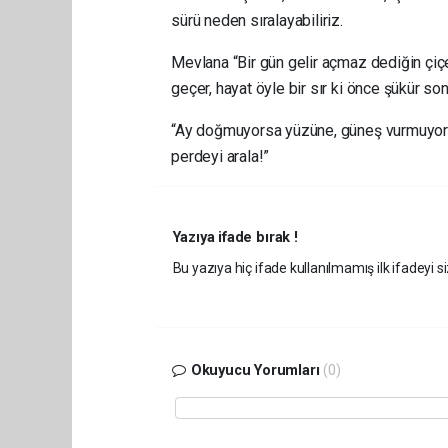
sürü neden sıralayabiliriz.
Mevlana “Bir gün gelir açmaz dediğin çiç
geçer, hayat öyle bir sır ki önce şükür so
“Ay doğmuyorsa yüzüne, güneş vurmuyors
perdeyi arala!”
Yazıya ifade bırak !
Bu yazıya hiç ifade kullanılmamış ilk ifadeyi si
Okuyucu Yorumları
(0)