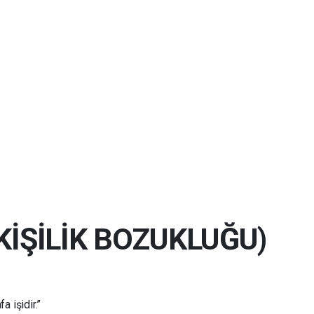
KİŞİLİK BOZUKLUĞU)
a işidir.”