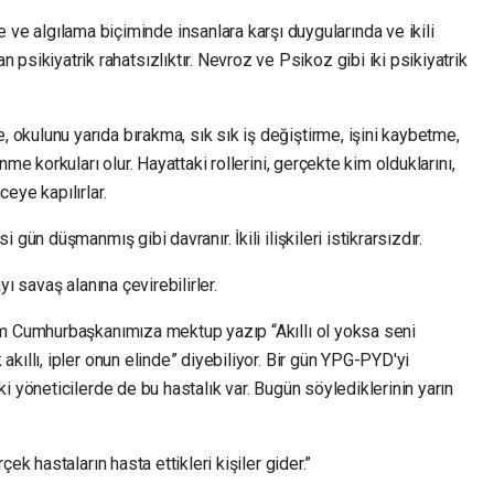
e algılama biçiminde insanlara karşı duygularında ve ikili
n psikiyatrik rahatsızlıktır. Nevroz ve Psikoz gibi iki psikiyatrik
kulunu yarıda bırakma, sık sık iş değiştirme, işini kaybetme,
me korkuları olur. Hayattaki rollerini, gerçekte kim olduklarını,
eye kapılırlar.
gün düşmanmış gibi davranır. İkili ilişkileri istikrarsızdır.
ı savaş alanına çevirebilirler.
im Cumhurbaşkanımıza mektup yazıp “Akıllı ol yoksa seni
kıllı, ipler onun elinde” diyebiliyor. Bir gün YPG-PYD'yi
i yöneticilerde de bu hastalık var. Bugün söylediklerinin yarın
ek hastaların hasta ettikleri kişiler gider.”