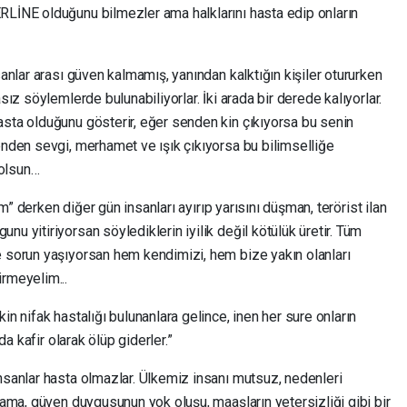
RLİNE olduğunu bilmezler ama halklarını hasta edip onların
sanlar arası güven kalmamış, yanından kalktığın kişiler otururken
sız söylemlerde bulunabiliyorlar. İki arada bir derede kalıyorlar.
asta olduğunu gösterir, eğer senden kin çıkıyorsa bu senin
enden sevgi, merhamet ve ışık çıkıyorsa bu bilimselliğe
 olsun…
lım” derken diğer gün insanları ayırıp yarısını düşman, terörist ilan
u yitiriyorsan söylediklerin iyilik değil kötülük üretir. Tüm
e sorun yaşıyorsan hem kendimizi, hem bize yakın olanları
rmeyelim...
in nifak hastalığı bulunanlara gelince, inen her sure onların
da kafir olarak ölüp giderler.”
nsanlar hasta olmazlar. Ülkemiz insanı mutsuz, nedenleri
amama, güven duygusunun yok oluşu, maaşların yetersizliği gibi bir