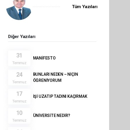
Tüm Yazıları
Diğer Yazıları
31
MANİFESTO
Temmuz
24
BUNLARI NEDEN – NİÇİN
ÖĞRENİYORUM
Temmuz
17
İŞİ UZATIP TADINI KAÇIRMAK
Temmuz
10
ÜNİVERSİTE NEDİR?
Temmuz