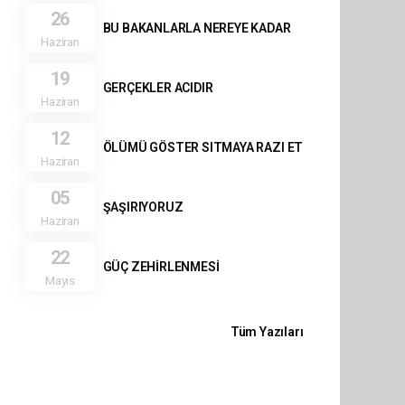
26
BU BAKANLARLA NEREYE KADAR
Haziran
19
GERÇEKLER ACIDIR
Haziran
12
ÖLÜMÜ GÖSTER SITMAYA RAZI ET
Haziran
05
ŞAŞIRIYORUZ
Haziran
22
GÜÇ ZEHİRLENMESİ
Mayıs
Tüm Yazıları