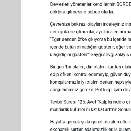
Devletleri yönetenler kendilerinin BORDE
doktora gitmesine sebep olurlar.
Çevrenize bakınız, olayları inceleyiniz in
seni göklere çıkaranlar, ayrılınca en acıma
“Eğer senden öfke çıkıyorsa bu içeride h
içeride bütün olmadığını gösterir; eğer s
ulaşıldığını gösterir.” Saygı sevgi anlayış
Bir gün “bir olalım, diri olalım, kardeş ola
edip öfkeni kontrol edemeyip, güven duygun
komşularımızla iyi olalım derken hepsiyl
sorgulamamız gerekir. Pot kırıp, çam devi
Tevbe Suresi 125. Ayet “Kalplerinde o çirk
mundarlık küfürlerini kat kat arttırır. Sonun
Hayatta gerçek şu ki genel olarak mutlu i
ekonomik şartlar, adaletsizlikler, iş bul