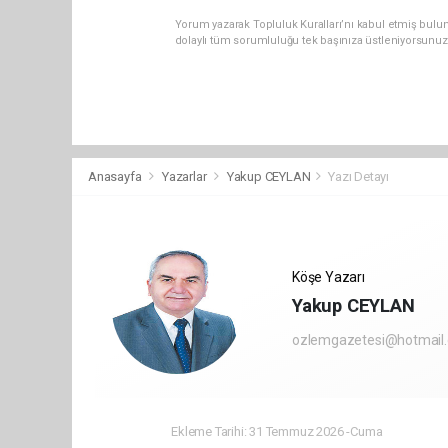
Yorum yazarak Topluluk Kuralları’nı kabul etmiş bulun
dolaylı tüm sorumluluğu tek başınıza üstleniyorsunuz
Anasayfa
Yazarlar
Yakup CEYLAN
Yazı Detayı
Köşe Yazarı
Yakup CEYLAN
ozlemgazetesi@hotmail
Ekleme Tarihi: 31 Temmuz 2026 -Cuma