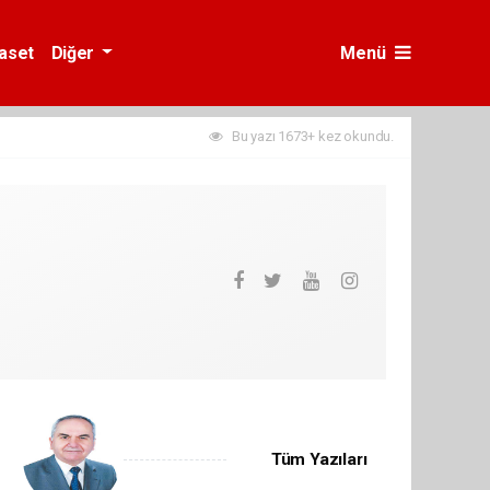
yaset
Diğer
Menü
Bu yazı 1673+ kez okundu.
Tüm Yazıları