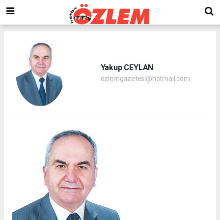
Yakup CEYLAN
ozlemgazetesi@hotmail.com