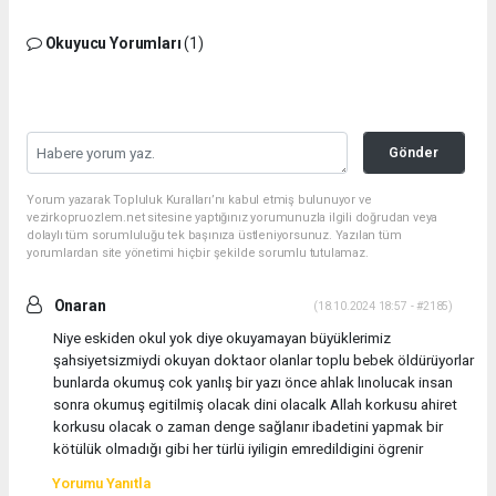
Okuyucu Yorumları
(1)
Gönder
Yorum yazarak Topluluk Kuralları’nı kabul etmiş bulunuyor ve
vezirkopruozlem.net sitesine yaptığınız yorumunuzla ilgili doğrudan veya
dolaylı tüm sorumluluğu tek başınıza üstleniyorsunuz. Yazılan tüm
yorumlardan site yönetimi hiçbir şekilde sorumlu tutulamaz.
Onaran
(18.10.2024 18:57 - #2185)
Niye eskiden okul yok diye okuyamayan büyüklerimiz
şahsiyetsizmiydi okuyan doktaor olanlar toplu bebek öldürüyorlar
bunlarda okumuş cok yanlış bir yazı önce ahlak lınolucak insan
sonra okumuş egitilmiş olacak dini olacalk Allah korkusu ahiret
korkusu olacak o zaman denge sağlanır ibadetini yapmak bir
kötülük olmadığı gibi her türlü iyiligin emredildigini ögrenir
Yorumu Yanıtla