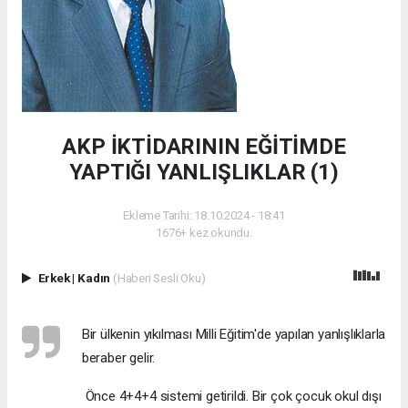
AKP İKTİDARININ EĞİTİMDE
YAPTIĞI YANLIŞLIKLAR (1)
Ekleme Tarihi: 18.10.2024 - 18:41
1676+ kez okundu.
Erkek
|
Kadın
(Haberi Sesli Oku)
Bir ülkenin yıkılması Milli Eğitim'de yapılan yanlışlıklarla
beraber gelir.
Önce 4+4+4 sistemi getirildi. Bir çok çocuk okul dışı