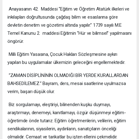
Anayasanın 42. Maddesi “Eğitim ve Öğretim Atatürk ilkeleri ve
inkılapları doğrultusunda çağdaş bilim ve esaslarına göre
devletin denetim ve gözetimi altında yapılır.” 1739 sayılı M.E
Temel Kanunu 2. maddesi Eğitimin “Hür ve bilimsel” yapılmasını
öngörür.
Milli Eğitim Yasasına, Çocuk Hakları Sözleşmesine aykırı
yapılan bu uygulamalar ülkemizin geleceğini engellemektedir.
“ZAMAN DİSİPLİNİNİN OLMADIĞI BİR YERDE KURALLARDAN
BAHSEDİLEMEZ.” Bayram, ders, mesai saatlerine uyulmazsa
verim, başarı düşük olur.
Biz sorgulamayı, eleştiriyi, bilinenden kuşku duymayı,
araştırmayı, denemeyi, kanıtlamayı, özgür düşünmeyi eğitim-
öğretimde önde tutarız. Eğitim öğretmenlerin, velilerin, eğitim
sendikalarının, siyasilerin, aydınların, sanatçıların önceliği
olmalıdır. Cemaat ve tarikatlar bu işten ellerini çekmelidir.