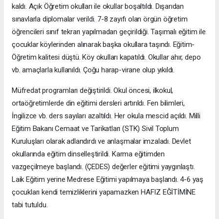
kaldı. Açık Öğretim okulları ile okullar boşaltıldı. Dışarıdan
sınavlarla diplomalar verildi. 7-8 zayıfı olan örgün öğretim
öğrencileri sınıf tekrarı yapılmadan geçirildiği. Taşımalı eğitim ile
çocuklar köylerinden alınarak başka okullara taşındı. Eğitim-
Öğretim kalitesi düştü. Köy okulları kapatıldı. Okullar ahır, depo
vb. amaçlarla kullanıldı. Çoğu harap-virane olup yıkıldı.
Müfredat programları değiştirildi. Okul öncesi, ilkokul,
ortaöğretimlerde din eğitimi dersleri artırıldı. Fen bilimleri,
İngilizce vb. ders sayıları azaltıldı. Her okula mescid açıldı. Milli
Eğitim Bakanı Cemaat ve Tarikatları (STK) Sivil Toplum
Kuruluşları olarak adlandırdı ve anlaşmalar imzaladı. Devlet
okullarında eğitim dinselleştirildi. Karma eğitimden
vazgeçilmeye başlandı. (ÇEDES) değerler eğitimi yaygınlaştı.
Laik Eğitim yerine Medrese Eğitimi yapılmaya başlandı. 4-6 yaş
çocukları kendi temizliklerini yapamazken HAFIZ EĞİTİMİNE
tabi tutuldu.