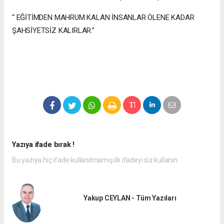
“ EĞİTİMDEN MAHRUM KALAN İNSANLAR ÖLENE KADAR
ŞAHSİYETSİZ KALIRLAR.”
Yazıya ifade bırak !
Bu yazıya hiç ifade kullanılmamış ilk ifadeyi siz kullanın.
Yakup CEYLAN - Tüm Yazıları