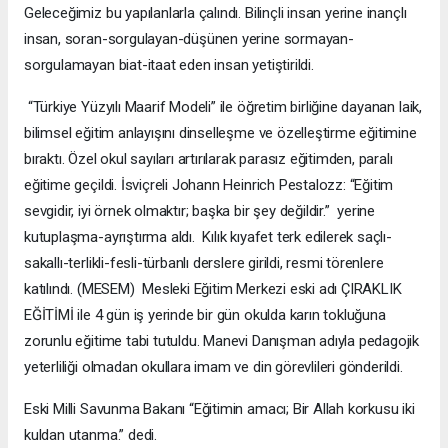
Geleceğimiz bu yapılanlarla çalındı. Bilinçli insan yerine inançlı
insan, soran-sorgulayan-düşünen yerine sormayan-
sorgulamayan biat-itaat eden insan yetiştirildi.
“Türkiye Yüzyılı Maarif Modeli” ile öğretim birliğine dayanan laik,
bilimsel eğitim anlayışını dinselleşme ve özelleştirme eğitimine
bıraktı. Özel okul sayıları artırılarak parasız eğitimden, paralı
eğitime geçildi. İsviçreli Johann Heinrich Pestalozz: “Eğitim
sevgidir, iyi örnek olmaktır; başka bir şey değildir.” yerine
kutuplaşma-ayrıştırma aldı. Kılık kıyafet terk edilerek saçlı-
sakallı-terlikli-fesli-türbanlı derslere girildi, resmi törenlere
katılındı. (MESEM) Mesleki Eğitim Merkezi eski adı ÇIRAKLIK
EĞİTİMİ ile 4 gün iş yerinde bir gün okulda karın tokluğuna
zorunlu eğitime tabi tutuldu. Manevi Danışman adıyla pedagojik
yeterliliği olmadan okullara imam ve din görevlileri gönderildi.
Eski Milli Savunma Bakanı “Eğitimin amacı; Bir Allah korkusu iki
kuldan utanma.” dedi.